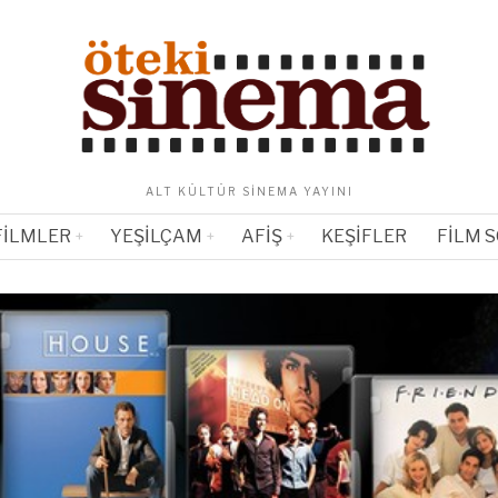
ALT KÜLTÜR SINEMA YAYINI
FILMLER
YEŞILÇAM
AFIŞ
KEŞIFLER
FILM 