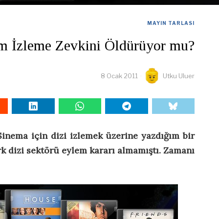
MAYIN TARLASI
lm İzleme Zevkini Öldürüyor mu?
8 Ocak 2011
Utku Uluer
 Sinema için dizi izlemek üzerine yazdığım bir
rk dizi sektörü eylem kararı almamıştı. Zamanı