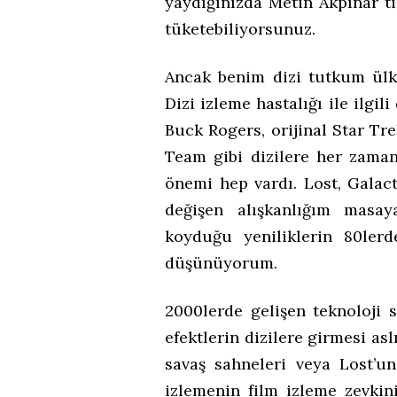
yaydığınızda Metin Akpınar t
tüketebiliyorsunuz.
Ancak benim dizi tutkum ülk
Dizi izleme hastalığı ile ilgil
Buck Rogers, orijinal Star Tre
Team gibi dizilere her zaman
önemi hep vardı. Lost, Galac
değişen alışkanlığım masay
koyduğu yeniliklerin 80ler
düşünüyorum.
2000lerde gelişen teknoloji
efektlerin dizilere girmesi as
savaş sahneleri veya Lost’un
izlemenin film izleme zevk