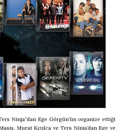
“Ters Ninja”dan Ege Görgün’ün organize ettiği
Masis, Murat Kızılca ve Ters Ninja’dan Ege ve