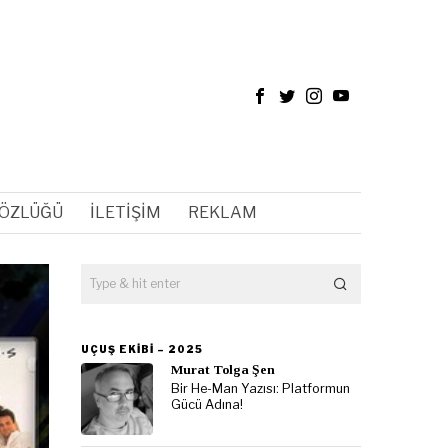
SÖZLÜĞÜ
İLETIŞIM
REKLAM
UÇUŞ EKIBI – 2025
Murat Tolga Şen
Bir He-Man Yazısı: Platformun
Gücü Adına!