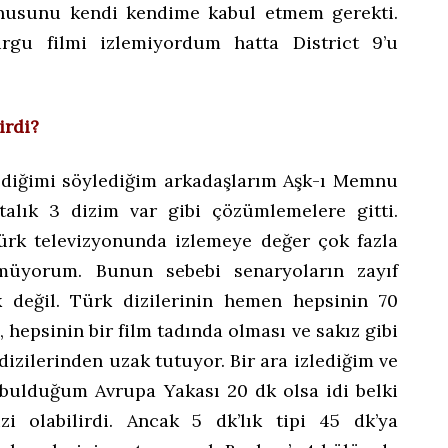
onusunu kendi kendime kabul etmem gerekti.
gu filmi izlemiyordum hatta District 9’u
irdi?
zlediğimi söylediğim arkadaşlarım Aşk-ı Memnu
alık 3 dizim var gibi çözümlemelere gitti.
ürk televizyonunda izlemeye değer çok fazla
üyorum. Bunun sebebi senaryoların zayıf
 değil. Türk dizilerinin hemen hepsinin 70
 hepsinin bir film tadında olması ve sakız gibi
izilerinden uzak tutuyor. Bir ara izlediğim ve
e bulduğum Avrupa Yakası 20 dk olsa idi belki
zi olabilirdi. Ancak 5 dk’lık tipi 45 dk’ya