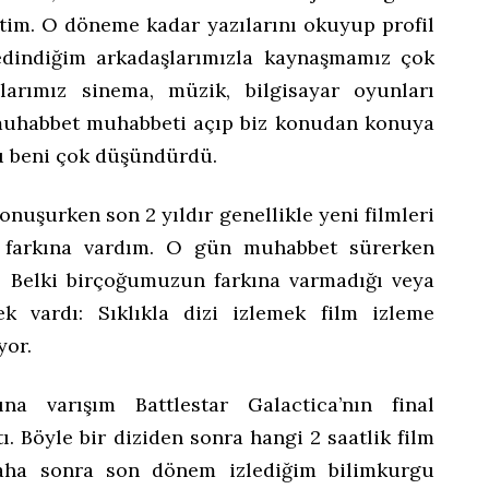
ştim. O döneme kadar yazılarını okuyup profil
 edindiğim arkadaşlarımızla kaynaşmamız çok
arımız sinema, müzik, bilgisayar oyunları
 muhabbet muhabbeti açıp biz konudan konuya
nu beni çok düşündürdü.
nuşurken son 2 yıldır genellikle yeni filmleri
in farkına vardım. O gün muhabbet sürerken
. Belki birçoğumuzun farkına varmadığı veya
k vardı: Sıklıkla dizi izlemek film izleme
yor.
a varışım Battlestar Galactica’nın final
. Böyle bir diziden sonra hangi 2 saatlik film
 Daha sonra son dönem izlediğim bilimkurgu