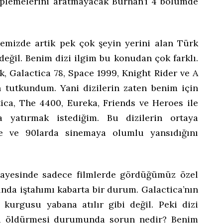
iplemelerini aratmayacak Burhan’ı 4 bölümde
emizde artik pek çok şeyin yerini alan Türk
i değil. Benim dizi ilgim bu konudan çok farklı.
k, Galactica 78, Space 1999, Knight Rider ve A
 tutkundum. Yani dizilerin zaten benim için
tica, The 4400, Eureka, Friends ve Heroes ile
a yatırmak istediğim. Bu dizilerin ortaya
de ve 90larda sinemaya olumlu yansıdığını
 sayesinde sadece filmlerde gördüğümüz özel
lında iştahımı kabarta bir durum. Galactica’nın
 kurgusu yabana atılır gibi değil. Peki dizi
ini öldürmesi durumunda sorun nedir? Benim