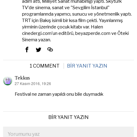
adım attı, Milliyet Sanat muhabirliği yaptı. Skytürk
TV’de sinema, sanat ve "Sevgilim İstanbul"
programlarında yapımcı, sunucu ve yönetmenlik yaptı.
TRT için Bakış isimli bir kısa film çekti. Yayınlanmış
yirminin üzerinde çocuk kitabı var. Halen
cinedergi.com’un editörü, beyazperde.com ve Öteki
Sinema yazarı.
1 COMMENT
BIR YANIT YAZIN
Tekkus
27 Kasım 2016, 19:26
dedi
ki:
Festival ne zaman yapıldı onu bile duymadık
BIR YANIT YAZIN