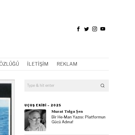
SÖZLÜĞÜ
İLETIŞIM
REKLAM
UÇUŞ EKIBI – 2025
Murat Tolga Şen
Bir He-Man Yazısı: Platformun
Gücü Adına!