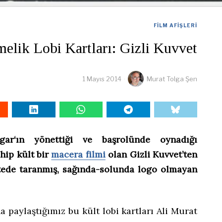
FILM AFIŞLERI
melik Lobi Kartları: Gizli Kuvvet
1 Mayıs 2014
Murat Tolga Şen
ar‘ın yönettiği ve başrolünde oynadığı
hip kült bir
macera filmi
olan Gizli Kuvvet’ten
itede taranmış, sağında-solunda logo olmayan
a paylaştığımız bu kült lobi kartları Ali Murat