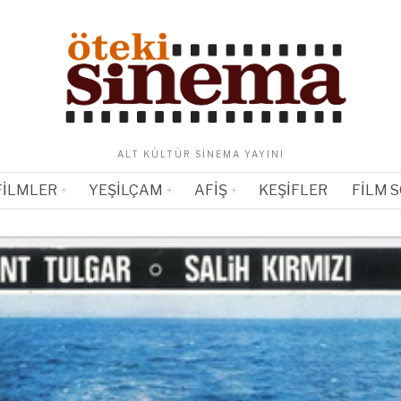
ALT KÜLTÜR SINEMA YAYINI
FILMLER
YEŞILÇAM
AFIŞ
KEŞIFLER
FILM 