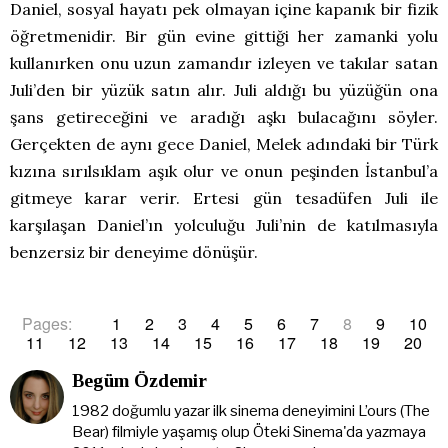
Daniel, sosyal hayatı pek olmayan içine kapanık bir fizik
öğretmenidir. Bir gün evine gittiği her zamanki yolu
kullanırken onu uzun zamandır izleyen ve takılar satan
Juli’den bir yüzük satın alır. Juli aldığı bu yüzüğün ona
şans getireceğini ve aradığı aşkı bulacağını söyler.
Gerçekten de aynı gece Daniel, Melek adındaki bir Türk
kızına sırılsıklam aşık olur ve onun peşinden İstanbul’a
gitmeye karar verir. Ertesi gün tesadüfen Juli ile
karşılaşan Daniel’ın yolculuğu Juli’nin de katılmasıyla
benzersiz bir deneyime dönüşür.
Pages:
1
2
3
4
5
6
7
8
9
10
11
12
13
14
15
16
17
18
19
20
Begüm Özdemir
1982 doğumlu yazar ilk sinema deneyimini L’ours (The
Bear) filmiyle yaşamış olup Öteki Sinema'da yazmaya