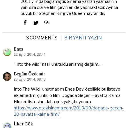
2011 yılında başlamıştır. Sinema yazıları yazmasının
yanı sıra dizi ve film çevirileri de yapmaktadır. Ayrıca
büyük bir Stephen King ve Queen hayranıdır.
3 COMMENTS
BIR YANIT YAZIN
Enes
22 Eylül 2014, 23:41
dedi
ki:
“Into the wild” nasıl unutuldu anlamış değilim…
Begüm Özdemir
23 Eylül 2014, 08:43
dedi
ki:
Into The Wild’ı unutmadım Enes Bey, özellikle bu listeye
eklemedim, çünkü o filmi Doğada Geçen Hayatta Kalma
Filmleri listesine daha çok yakıştırıyorum.
https://www.otekisinema.com/2013/09/dogada-gecen-
20-hayatta-kalma-filmi/
İlker Gök