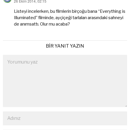
26 Ekim 2014, 02:15
dedi
ki:
Listeyi incelerken, bu filmlerin birçoğu bana “Everything is
Illuminated” filminde, ayçiçeği tarlaları arasındaki sahneyi
de anımsattı. Olur mu acaba?
BIR YANIT YAZIN