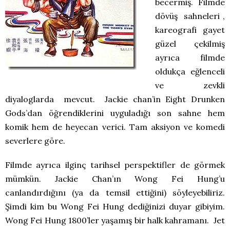
becermiş. Filmde
dövüş sahneleri ,
kareografi gayet
güzel çekilmiş
ayrıca filmde
oldukça eğlenceli
ve zevkli
diyaloglarda mevcut. Jackie chan’in Eight Drunken
Gods’dan öğrendiklerini uyguladığı son sahne hem
komik hem de heyecan verici. Tam aksiyon ve komedi
severlere göre.
Filmde ayrıca ilginç tarihsel perspektifler de görmek
mümkün. Jackie Chan’ın Wong Fei Hung’u
canlandırdığını (ya da temsil ettiğini) söyleyebiliriz.
Şimdi kim bu Wong Fei Hung dediğinizi duyar gibiyim.
Wong Fei Hung 1800’ler yaşamış bir halk kahramanı. Jet