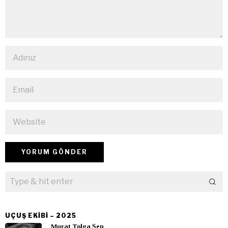
UÇUŞ EKIBI – 2025
Murat Tolga Şen