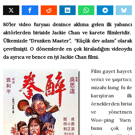
80’ler video furyası denince aklıma gelen ilk yabancı
aktörlerden biriside Jackie Chan ve karete filmleridir.
Ülkemizde “Drunken Master”, “Küçük dev adam” olarak
çevrilmişti. O dönemlerde en çok kiraladığım videoydu
da ayrıca ve bence en iyi Jackie Chan filmi.
Film gayet hayret
verici ve şaşırtıcı;
mizahı kung fu ile
karıştıran ilk
örneklerden birisi
ve yönetmen
Woo-ping Yuen
bunu çok iyi