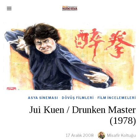
ASYA SINEMASI
·
DÖVÜŞ FILMLERI
·
FILM İNCELEMELERI
Jui Kuen / Drunken Master
(1978)
17 Aralık 2008
Misafir Koltuğu