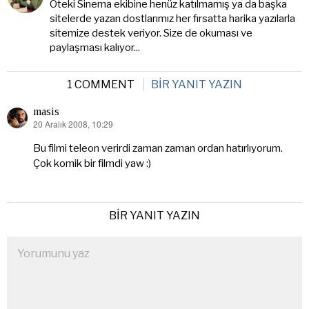
Öteki Sinema ekibine henüz katılmamış ya da başka
sitelerde yazan dostlarımız her fırsatta harika yazılarla
sitemize destek veriyor. Size de okuması ve
paylaşması kalıyor...
1 COMMENT
BIR YANIT YAZIN
masis
20 Aralık 2008, 10:29
dedi
ki:
Bu filmi teleon verirdi zaman zaman ordan hatırlıyorum.
Çok komik bir filmdi yaw :)
BIR YANIT YAZIN