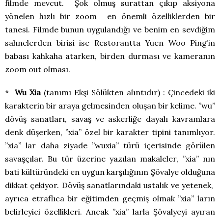
filmde mevcut. Şok olmuş surattan çıkıp aksiyona
yönelen hızlı bir zoom en önemli özelliklerden bir
tanesi. Filmde bunun uygulandığı ve benim en sevdiğim
sahnelerden birisi ise Restorantta Yuen Woo Ping’in
babası kahkaha atarken, birden durması ve kameranın
zoom out olması.
*
Wu Xia
(tanımı Ekşi Sölükten alıntıdır) : Çincedeki iki
karakterin bir araya gelmesinden oluşan bir kelime. ”wu”
dövüş sanatları, savaş ve askerliğe dayalı kavramlara
denk düşerken, ”xia” özel bir karakter tipini tanımlıyor.
”xia” lar daha ziyade ”wuxia” türü içerisinde görülen
savaşçılar. Bu tür üzerine yazılan makaleler, ”xia” nın
bati kültüründeki en uygun karşılığının Şövalye olduğuna
dikkat çekiyor. Dövüş sanatlarındaki ustalık ve yetenek,
ayrıca etraflıca bir eğitimden geçmiş olmak ”xia” ların
belirleyici özellikleri. Ancak ”xia” larla Şövalyeyi ayıran