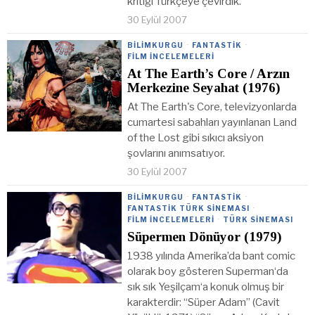
kritiği Türkçeye çevirdik.
30 Eylül 2007
BILIMKURGU
·
FANTASTIK
·
FILM İNCELEMELERI
At The Earth’s Core / Arzın
Merkezine Seyahat (1976)
At The Earth's Core, televizyonlarda
cumartesi sabahları yayınlanan Land
of the Lost gibi sıkıcı aksiyon
şovlarını anımsatıyor.
30 Eylül 2007
BILIMKURGU
·
FANTASTIK
·
FANTASTIK TÜRK SINEMASI
·
FILM İNCELEMELERI
·
TÜRK SINEMASI
Süpermen Dönüyor (1979)
1938 yılında Amerika’da bant comic
olarak boy gösteren Superman‘da
sık sık Yeşilçam‘a konuk olmuş bir
karakterdir: “Süper Adam” (Cavit