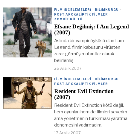
FILM İNCELEMELERI
·
BILIMKURGU
·
POST APOKALIPTIK FILMLER
·
ZOMBIE KÜLTÜ
Efsane Değilmiş: I Am Legend
(2007)
Aslında bir vampir öyküsü olan I am
Legend, filmin kabusunu virüsten
zarar görmüş mutantlar olarak
belirlemiş
26 Aralık 2007
FILM İNCELEMELERI
·
BILIMKURGU
·
POST APOKALIPTIK FILMLER
Resident Evil Extinction
(2007)
Resident Evil Extinction kötü değil,
hem oyunları hem de filmleri severim
ama yönetmenin tür kırması yaratma
denemesini yadırgadım.
17 Aralık 2007