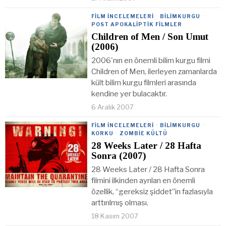
FILM İNCELEMELERI
·
BILIMKURGU
·
POST APOKALIPTIK FILMLER
Children of Men / Son Umut
(2006)
2006'nın en önemli bilim kurgu filmi
Children of Men, ilerleyen zamanlarda
kült bilim kurgu filmleri arasında
kendine yer bulacaktır.
6 Aralık 2007
FILM İNCELEMELERI
·
BILIMKURGU
·
KORKU
·
ZOMBIE KÜLTÜ
28 Weeks Later / 28 Hafta
Sonra (2007)
28 Weeks Later / 28 Hafta Sonra
filmini ilkinden ayrılan en önemli
özellik, “gereksiz şiddet”in fazlasıyla
arttırılmış olması.
18 Kasım 2007