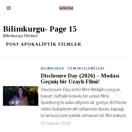
Bilimkurgu
- Page 15
Bilimkurgu Filmleri
POST APOKALIPTIK FILMLER
BILIMKURGU
·
FILM İNCELEMELERI
Disclosure Day (2026) – Modası
Geçmiş bir Uzaylı Filmi!
Disclosure Day kötü film! Bildiğin yorgun,
bayat, naftalin kokulu bir uzaylı filmi.
Spielberg’in adını afişten sil, geriye 80’lerde
video kulüplerin alt raflarında duran, kapağı
iyi ama içi pek parlak olmayan bir film kalıyor.
10 Haziran 2026