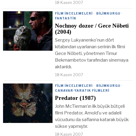
18 Kasım 2007
FILM İNCELEMELERI
·
BILIMKURGU
·
FANTASTIK
Nochnoy dozor / Gece Nöbeti
(2004)
Sergey Lukyanenko'nun dört
kitabından uyarlanan serinin ilk filmi
Gece Nöbeti, yönetmen Timur
Bekmambetov tarafından sinemaya
aktarıldı.
18 Kasım 2007
FILM İNCELEMELERI
·
BILIMKURGU
·
CANAVAR-YARATIK FILMLERI
Predator (1987)
John McTiernan’ın ilk büyük bütçeli
filmi Predator, Arnold’u ve adaleli
vücudunu da saflarına katarak büyük
sükse yapmıştır.
18 Kasım 2007