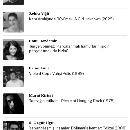
Zehra Yiğit
Kapı Aralığında Büyümek: A Girl Unknown (2025)
Banu Bozdemir
Tuğçe Sönmez: ‘Parçalanmak hamurların işidir,
parçalatmak da bizim’
Ertan Tunc
Violent Cop / Vahşi Polis (1989)
Murat Kirisci
Toprağın İntikamı: Picnic at Hanging Rock (1975)
S. Özgür Ilgın
Yabancılaşmış İnsanlar, Bölünmüş Kentler: Polizei (1988)