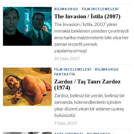
BILIMKURGU
·
FILM İNCELEMELERI
The Invasion / İstila (2007)
The İnvasion / İstila, 2007 yılının
merakla beklenen yeniden çevrimiydi
ama harika malzemelerle bile olsa her
zaman lezzetli yemek
yapılamıyormuş!
30 Ekim 2007
FILM İNCELEMELERI
·
BILIMKURGU
·
FANTASTIK
Zardoz / Taş Tanrı Zardoz
(1974)
Zardoz, belirsiz bir yerde, belirsiz bir
zamanda, hükmedilenlerin içinden
çıkıp düzeni yıkan bir adamın uyanış
öyküsüdür.
7 Ekim 2007
ASYA SINEMASI
·
BILIMKURGU
·