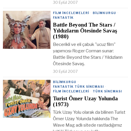
30 Eylül 2007
FILM İNCELEMELERI
·
BILIMKURGU
·
FANTASTIK
Battle Beyond The Stars /
Yıldızların Ötesinde Savaş
(1980)
Becerikli ve eli çabuk "ucuz film"
yapımcısı Roger Corman sunar:
Battle Beyond the Stars / Yıldızların
Ötesinde Savaş.
30 Eylül 2007
BILIMKURGU
·
FANTASTIK TÜRK SINEMASI
·
FILM İNCELEMELERI
·
TÜRK SINEMASI
Turist Ömer Uzay Yolunda
(1973)
Türk Uzay Yolu olarak da bilinen Turist
Ömer Uzay Yolunda hakkında The
Wave Mag adlı sitede rastladığımız