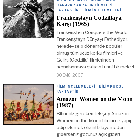
CANAVAR-YARATIK FILMLERI
·
FANTASTIK
·
FILM İNCELEMELERI
Frankenştayn Godzillaya
Karşı (1965)
Frankenstein Conquers the World–
Frankenştayn Dünyayı Fethediyor,
neredeyse o dönemde popüler
olmuş tüm ucuz korku filmleri ve
Gojira (Godzilla) filmlerinden
nemalanmaya çalışan tuhaf bir melez!
30 Eylül 2007
FILM İNCELEMELERI
·
BILIMKURGU
·
FANTASTIK
Amazon Women on the Moon
(1987)
Bilmeniz gereken tek şey Amazon
Women on the Moon filmini ne yapıp
edip izlemek olsun! İzleyemeden
giderseniz gözünüz açık gider!