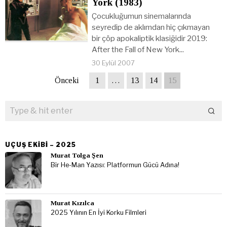
York (1983)
Çocukluğumun sinemalarında
seyredip de aklımdan hiç çıkmayan
bir çöp apokaliptik klasiğidir 2019:
After the Fall of New York...
30 Eylül 2007
Önceki
1
…
13
14
15
UÇUŞ EKIBI – 2025
Murat Tolga Şen
Bir He-Man Yazısı: Platformun Gücü Adına!
Murat Kızılca
2025 Yılının En İyi Korku Filmleri