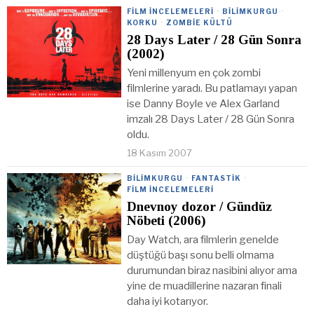
FILM İNCELEMELERI
·
BILIMKURGU
·
KORKU
·
ZOMBIE KÜLTÜ
28 Days Later / 28 Gün Sonra
(2002)
Yeni millenyum en çok zombi
filmlerine yaradı. Bu patlamayı yapan
ise Danny Boyle ve Alex Garland
imzalı 28 Days Later / 28 Gün Sonra
oldu.
18 Kasım 2007
BILIMKURGU
·
FANTASTIK
·
FILM İNCELEMELERI
Dnevnoy dozor / Gündüz
Nöbeti (2006)
Day Watch, ara filmlerin genelde
düştüğü başı sonu belli olmama
durumundan biraz nasibini alıyor ama
yine de muadillerine nazaran finali
daha iyi kotarıyor.