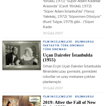
Yörüklü, 1971) “Süper Adam Kadınlar
Arasında” (Cavit Yörüklü, 1972)
“Süper Adam İstanbul’da” (Yavuz
Yalınkılıç, 1972) “Süpermen Dönüyor”
(Kunt Tulgar, 1979) gibi… (‘Süper
Kadın
30 Eylül 2007
FILM İNCELEMELERI
·
BILIMKURGU
·
FANTASTIK TÜRK SINEMASI
·
TÜRK SINEMASI
Uçan Daireler İstanbulda
(1955)
Orhan Erçin Uçan Daireler İstanbulda
filmindeki uzay gemisini, gemideki
robotlar ve uzay mekanını çoktan
planlamıştır.
30 Eylül 2007
FILM İNCELEMELERI
·
BILIMKURGU
2019: After the Fall of New