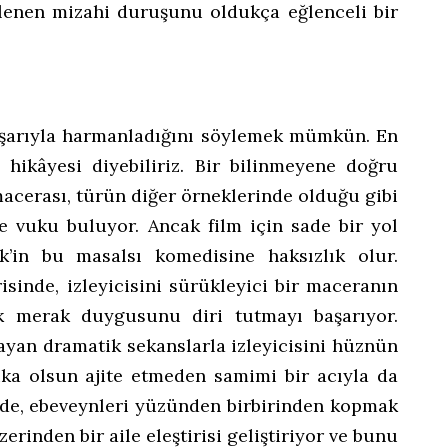
lenen mizahi duruşunu oldukça eğlenceli bir
başarıyla harmanladığını söylemek mümkün. En
l hikâyesi diyebiliriz. Bir bilinmeyene doğru
acerası, türün diğer örneklerinde olduğu gibi
lde vuku buluyor. Ancak film için sade bir yol
k’in bu masalsı komedisine haksızlık olur.
isinde, izleyicisini sürükleyici bir maceranın
ek merak duygusunu diri tutmayı başarıyor.
layan dramatik sekanslarla izleyicisini hüznün
kika olsun ajite etmeden samimi bir acıyla da
i de, ebeveynleri yüzünden birbirinden kopmak
inden bir aile eleştirisi geliştiriyor ve bunu