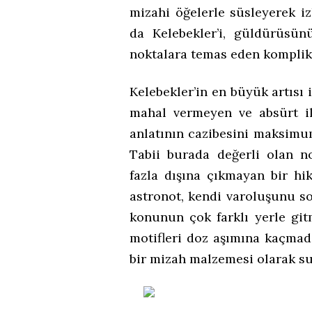
mizahi öğelerle süsleyerek i
da Kelebekler’i, güldürüsün
noktalara temas eden komplike 
Kelebekler’in en büyük artısı 
mahal vermeyen ve absürt i
anlatının cazibesini maksimu
Tabii burada değerli olan no
fazla dışına çıkmayan bir hi
astronot, kendi varoluşunu s
konunun çok farklı yerle g
motifleri doz aşımına kaçmad
bir mizah malzemesi olarak su