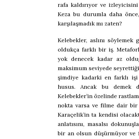
rafa kaldırıyor ve izleyicisi
Keza bu durumla daha önce
karşılaşmadık mı zaten?
Kelebekler, aslını söylemek 
oldukça farklı bir iş. Metafo
yok denecek kadar az oldu
maksimum seviyede seyrettiği b
şimdiye kadarki en farklı i
husus. Ancak bu demek de
Kelebekler’in özelinde rastla
nokta varsa ve filme dair bir
Karaçelik’in ta kendisi olacak
anlatısını, masalsı dokunuşl
bir an olsun düşürmüyor ve f