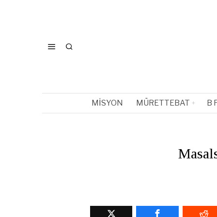
MISYON
MÜRETTEBAT
B 
Masals