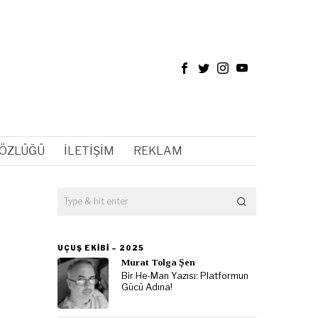
SÖZLÜĞÜ
İLETIŞIM
REKLAM
UÇUŞ EKIBI – 2025
Murat Tolga Şen
Bir He-Man Yazısı: Platformun
Gücü Adına!