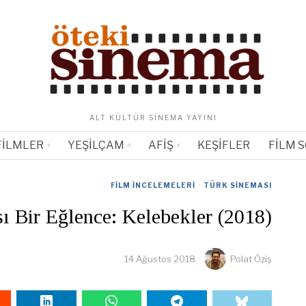
ALT KÜLTÜR SINEMA YAYINI
FILMLER
YEŞILÇAM
AFIŞ
KEŞIFLER
FILM 
FILM İNCELEMELERI
·
TÜRK SINEMASI
ı Bir Eğlence: Kelebekler (2018)
14 Ağustos 2018
Polat Öziş