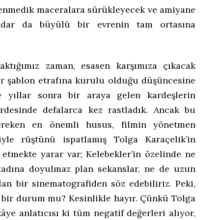
klenmedik maceralara sürükleyecek ve amiyane
adar da büyülü bir evrenin tam ortasına
baktığımız zaman, esasen karşımıza çıkacak
 bir şablon etrafına kurulu olduğu düşüncesine
yıllar sonra bir araya gelen kardeşlerin
rdesinde defalarca kez rastladık. Ancak bu
reken en önemli husus, filmin yönetmen
iyle rüştünü ispatlamış Tolga Karaçelik’in
f etmekte yarar var; Kelebekler’in özelinde ne
tadına doyulmaz plan sekanslar, ne de uzun
an bir sinematografiden söz edebiliriz. Peki,
k bir durum mu? Kesinlikle hayır. Çünkü Tolga
kâye anlatıcısı ki tüm negatif değerleri alıyor,