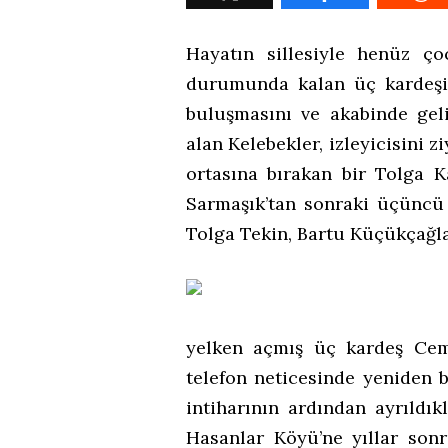
Hayatın sillesiyle henüz ç
durumunda kalan üç kardeşin,
buluşmasını ve akabinde geli
alan Kelebekler, izleyicisini
ortasına bırakan bir Tolga 
Sarmaşık’tan sonraki üçüncü 
Tolga Tekin, Bartu Küçükçağlay
yelken açmış üç kardeş Cem
telefon neticesinde yeniden b
intiharının ardından ayrıldı
Hasanlar Köyü’ne yıllar sonr