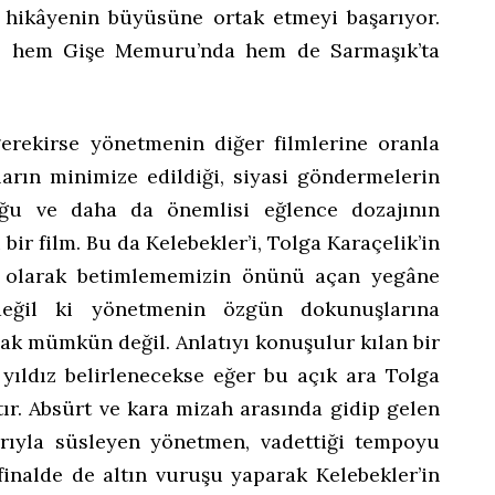
ni hikâyenin büyüsüne ortak etmeyi başarıyor.
, hem Gişe Memuru’nda hem de Sarmaşık’ta
gerekirse yönetmenin diğer filmlerine oranla
rların minimize edildiği, siyasi göndermelerin
ğu ve daha da önemlisi eğlence dozajının
ir film. Bu da Kelebekler’i, Tolga Karaçelik’in
şi olarak betimlememizin önünü açan yegâne
ğil ki yönetmenin özgün dokunuşlarına
mak mümkün değil. Anlatıyı konuşulur kılan bir
 yıldız belirlenecekse eğer bu açık ara Tolga
tır. Absürt ve kara mizah arasında gidip gelen
arıyla süsleyen yönetmen, vadettiği tempoyu
inalde de altın vuruşu yaparak Kelebekler’in