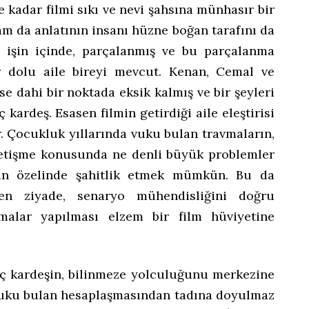
ne kadar filmi sıkı ve nevi şahsına münhasır bir
am da anlatının insanı hüzne boğan tarafını da
 işin içinde, parçalanmış ve bu parçalanma
r dolu aile bireyi mevcut. Kenan, Cemal ve
 dahi bir noktada eksik kalmış ve bir şeyleri
ardeş. Esasen filmin getirdiği aile eleştirisi
r. Çocukluk yıllarında vuku bulan travmaların,
 yetişme konusunda ne denli büyük problemler
r’in özelinde şahitlik etmek mümkün. Bu da
den ziyade, senaryo mühendisliğini doğru
alar yapılması elzem bir film hüviyetine
 üç kardeşin, bilinmeze yolculuğunu merkezine
 vuku bulan hesaplaşmasından tadına doyulmaz