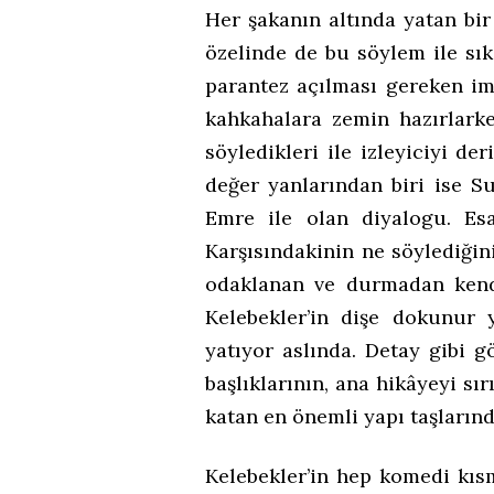
Her şakanın altında yatan bir 
özelinde de bu söylem ile sı
parantez açılması gereken im
kahkahalara zemin hazırlark
söyledikleri ile izleyiciyi de
değer yanlarından biri ise S
Emre ile olan diyalogu. E
Karşısındakinin ne söylediği
odaklanan ve durmadan kendi
Kelebekler’in dişe dokunur
yatıyor aslında. Detay gibi 
başlıklarının, ana hikâyeyi s
katan en önemli yapı taşlarınd
Kelebekler’in hep komedi kıs