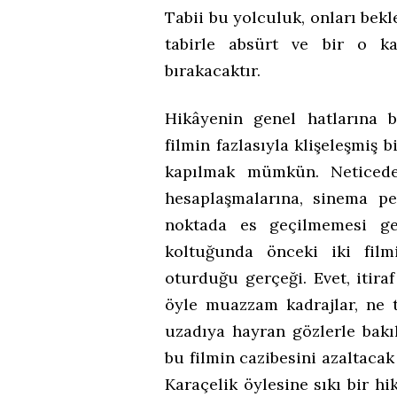
Tabii bu yolculuk, onları be
tabirle absürt ve bir o k
bırakacaktır.
Hikâyenin genel hatlarına 
filmin fazlasıyla klişeleşmiş
kapılmak mümkün. Neticede 
hesaplaşmalarına, sinema pe
noktada es geçilmemesi ge
koltuğunda önceki iki film
oturduğu gerçeği. Evet, itira
öyle muazzam kadrajlar, ne 
uzadıya hayran gözlerle bakıl
bu filmin cazibesini azaltaca
Karaçelik öylesine sıkı bir hi