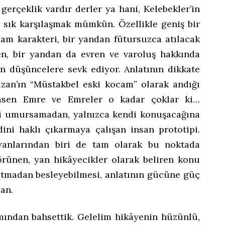
gerçeklik vardır derler ya hani, Kelebekler’in
k sık karşılaşmak mümkün. Özellikle geniş bir
am karakteri, bir yandan fütursuzca atılacak
en, bir yandan da evren ve varoluş hakkında
rin düşüncelere sevk ediyor. Anlatının dikkate
uzan’ın “Müstakbel eski kocam” olarak andığı
sasen Emre ve Emreler o kadar çoklar ki…
ni umursamadan, yalnızca kendi konuşacağına
ni haklı çıkarmaya çalışan insan prototipi.
 yanlarından biri de tam olarak bu noktada
görünen, yan hikâyecikler olarak beliren konu
ırıtmadan besleyebilmesi, anlatının gücüne güç
an.
mından bahsettik. Gelelim hikâyenin hüzünlü,