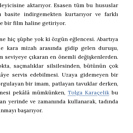
zleyicisine aktarıyor. Esasen tüm bu hususlar
ü basite indirgemekten kurtarıyor ve farklı
bir film haline getiriyor.
ise hiç şüphe yok ki özgün eğlencesi. Abartıya
le kara mizah arasında gidip gelen duruşu,
m seviyeye çıkaran en önemli değişkenlerden.
kta, saçmalıklar silsilesinden, bütünün çok
kâye servis edebilmesi. Uzaya gidemeyen bir
orgulayan bir imam, patlayan tavuklar derken,
itmesi pekâlâ mümkünken,
Tolga Karaçelik
bu
an yerinde ve zamanında kullanarak, tadında
nmayı başarıyor.