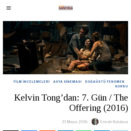
FILM İNCELEMELERI
·
ASYA SINEMASI
·
DOĞAÜSTÜ FENOMEN
·
KORKU
Kelvin Tong’dan: 7. Gün / The
Offering (2016)
21 Mayıs 2016
Emrah Kolukısa