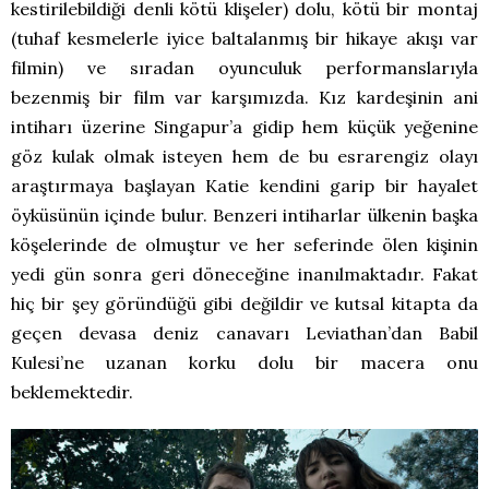
kestirilebildiği denli kötü klişeler) dolu, kötü bir montaj
(tuhaf kesmelerle iyice baltalanmış bir hikaye akışı var
filmin) ve sıradan oyunculuk performanslarıyla
bezenmiş bir film var karşımızda.
Kız kardeşinin ani
intiharı üzerine Singapur’a gidip hem küçük yeğenine
göz kulak olmak isteyen hem de bu esrarengiz olayı
araştırmaya başlayan Katie kendini garip bir hayalet
öyküsünün içinde bulur. Benzeri intiharlar ülkenin başka
köşelerinde de olmuştur ve her seferinde ölen kişinin
yedi gün sonra geri döneceğine inanılmaktadır. Fakat
hiç bir şey göründüğü gibi değildir ve kutsal kitapta da
geçen devasa deniz canavarı Leviathan’dan Babil
Kulesi’ne uzanan korku dolu bir macera onu
beklemektedir.