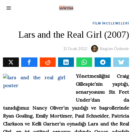
FILM İNCELEMELERI
Lars and the Real Girl (2007)
11 Ocak 2012
Begüm Özdemir
Yönetmenliğini Craig
Gillespie’nin yaptığı,
senaryosunu Six Feet
Under’dan da
tanıdığımız Nancy Oliver’ın yazdığı ve başrollerinde
Ryan Gosling, Emily Mortimer, Paul Schneider, Patricia
Clarkson ve Kelli Garner’ın oynadığı Lars and the Real
Girl, en iyi orijinal senaryo dalında Oscar adaylığı