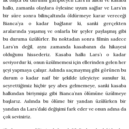
İlk başta bu durumu garipseyen Lars’ın ailesi ve kasaba
halkı, zamanla olaylara öylesine uyum sağlar ve Lars’ın
bir süre sonra bilinçaltında öldürmeye karar vereceği
Bianca’ya o kadar bağlanır ki, sanki gerçekten
aralarında yaşamış ve onlarla bir şeyler paylaşmış gibi
bu duruma üzülürler. Bu noktadan sonra filmin sadece
Lars’ın değil, aynı zamanda kasabanın da hikayesi
olduğunu hissederiz. Kasaba halkı Lars’ı o kadar
seviyordur ki, onun üzülmemesi için ellerinden gelen her
şeyi yapmaya çalışır. Aslında saçmaymış gibi görünen bu
durum o kadar naif bir şekilde izleyiciye sunulur ki,
seyrettiğimiz hiçbir şey abes gelmemeye, sanki kasaba
halkından biriymişiz gibi Bianca’nın ölümüne üzülmeye
başlarız. Aslında bu ölüme bir yandan üzülürken bir
yandan da Lars’daki değişimi fark eder ve onun adına da
çok seviniriz.