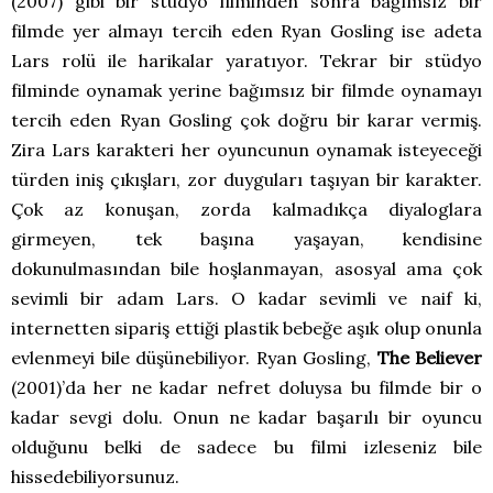
(2007) gibi bir stüdyo filminden sonra bağımsız bir
filmde yer almayı tercih eden Ryan Gosling ise adeta
Lars rolü ile harikalar yaratıyor. Tekrar bir stüdyo
filminde oynamak yerine bağımsız bir filmde oynamayı
tercih eden Ryan Gosling çok doğru bir karar vermiş.
Zira Lars karakteri her oyuncunun oynamak isteyeceği
türden iniş çıkışları, zor duyguları taşıyan bir karakter.
Çok az konuşan, zorda kalmadıkça diyaloglara
girmeyen, tek başına yaşayan, kendisine
dokunulmasından bile hoşlanmayan, asosyal ama çok
sevimli bir adam Lars. O kadar sevimli ve naif ki,
internetten sipariş ettiği plastik bebeğe aşık olup onunla
evlenmeyi bile düşünebiliyor. Ryan Gosling,
The Believer
(2001)’da her ne kadar nefret doluysa bu filmde bir o
kadar sevgi dolu. Onun ne kadar başarılı bir oyuncu
olduğunu belki de sadece bu filmi izleseniz bile
hissedebiliyorsunuz.