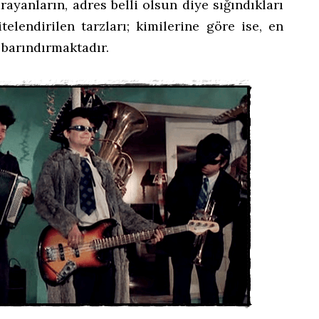
arayanların, adres belli olsun diye sığındıkları
elendirilen tarzları; kimilerine göre ise, en
 barındırmaktadır.