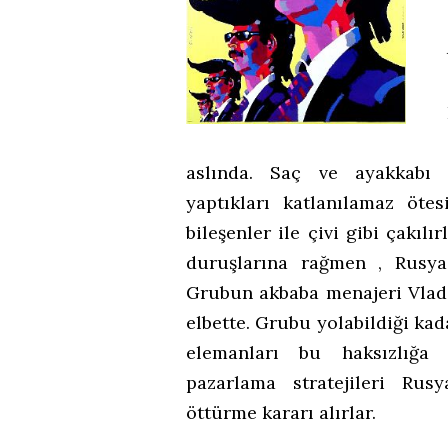
aslında. Saç ve ayakkabı 
yaptıkları katlanılamaz öte
bileşenler ile çivi gibi çakıl
duruşlarına rağmen , Rusya
Grubun akbaba menajeri Vladi
elbette. Grubu yolabildiği kad
elemanları bu haksızlığa s
pazarlama stratejileri Rus
öttürme kararı alırlar.