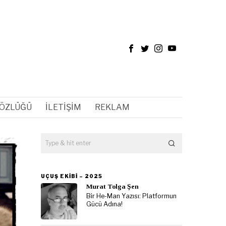
SÖZLÜĞÜ
İLETIŞIM
REKLAM
UÇUŞ EKIBI – 2025
Murat Tolga Şen
Bir He-Man Yazısı: Platformun
Gücü Adına!