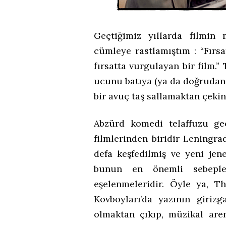
Geçtiğimiz yıllarda filmin
cümleye rastlamıştım : “Fırsa
fırsatta vurgulayan bir film.”
ucunu batıya (ya da doğrudan 
bir avuç taş sallamaktan çeki
Abzürd komedi telaffuzu geç
filmlerinden biridir Leningra
defa keşfedilmiş ve yeni jen
bunun en önemli sebeple
eşelenmeleridir. Öyle ya, T
Kovboyları’da yazının giriz
olmaktan çıkıp, müzikal are