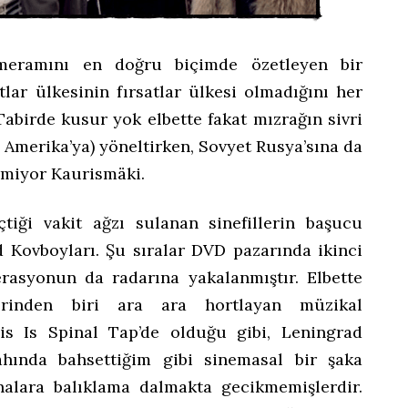
 meramını en doğru biçimde özetleyen bir
tlar ülkesinin fırsatlar ülkesi olmadığını her
 Tabirde kusur yok elbette fakat mızrağın sivri
Amerika’ya) yöneltirken, Sovyet Rusya’sına da
nmiyor Kaurismäki.
tiği vakit ağzı sulanan sinefillerin başucu
d Kovboyları. Şu sıralar DVD pazarında ikinci
erasyonun da radarına yakalanmıştır. Elbette
rinden biri ara ara hortlayan müzikal
his Is Spinal Tap’de olduğu gibi, Leningrad
gahında bahsettiğim gibi sinemasal bir şaka
nalara balıklama dalmakta gecikmemişlerdir.