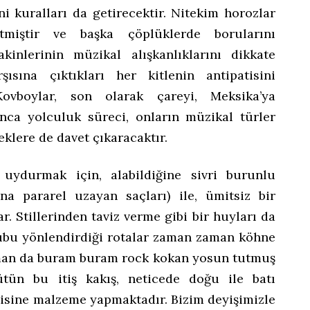
ni kuralları da getirecektir. Nitekim horozlar
tmiştir ve başka çöplüklerde borularını
kinlerinin müzikal alışkanlıklarını dikkate
şısına çıktıkları her kitlenin antipatisini
vboylar, son olarak çareyi, Meksika’ya
nca yolculuk süreci, onların müzikal türler
eklere de davet çıkaracaktır.
ydurmak için, alabildiğine sivri burunlu
ına pararel uzayan saçları) ile, ümitsiz bir
. Stillerinden taviz verme gibi bir huyları da
grubu yönlendirdiği rotalar zaman zaman köhne
aman da buram buram rock kokan yosun tutmuş
ütün bu itiş kakış, neticede doğu ile batı
ndisine malzeme yapmaktadır. Bizim deyişimizle