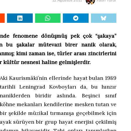
12 Ağustos 2011
Fatih Yürür
sinde fenomene dönüşmüş pek çok “şakaya”
n bu şakalar mütevazi birer nanik olarak,
anmış; kimi zaman ise, türler arası zincirlerini
r kültür nesnesi haline gelmişlerdir.
Aki Kaurismäki’nin ellerinde hayat bulan 1989
tarihli Leningrad Kovboyları da, bu hınzır
naniklerden biridir aslında. Beşinci sınıf
köhne mekanları kendilerine mesken tutan ve
bir şekilde müzikal tırmanışa geçebilmek için
ayak sürüyen bir grup hayat enerjisi çekilmiş
adamın hikayesidir. Tabi onları tanımlarken