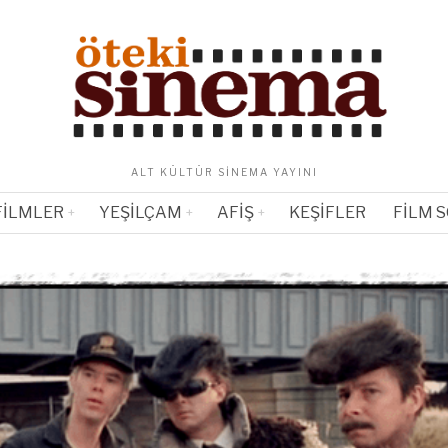
ALT KÜLTÜR SINEMA YAYINI
FILMLER
YEŞILÇAM
AFIŞ
KEŞIFLER
FILM 