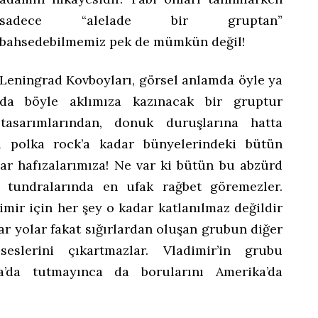
sadece “alelade bir gruptan”
bahsedebilmemiz pek de mümkün değil!
Leningrad Kovboyları, görsel anlamda öyle ya
da böyle aklımıza kazınacak bir gruptur
tasarımlarından, donuk duruşlarına hatta
si polka rock’a kadar bünyelerindeki bütün
ırlar hafızalarımıza! Ne var ki bütün bu abzürd
 tundralarında en ufak rağbet göremezler.
mir için her şey o kadar katlanılmaz değildir
ar yolar fakat sığırlardan oluşan grubun diğer
eslerini çıkartmazlar. Vladimir’in grubu
ya’da tutmayınca da borularını Amerika’da