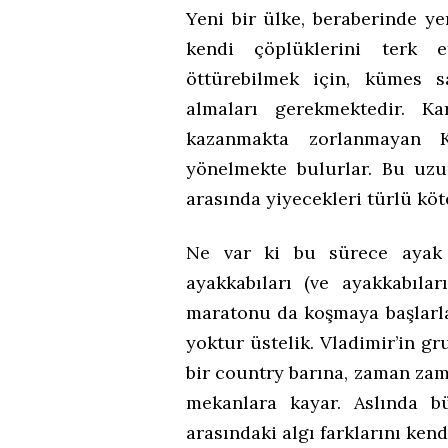
Yeni bir ülke, beraberinde ye
kendi çöplüklerini terk e
öttürebilmek için, kümes sa
almaları gerekmektedir. Kar
kazanmakta zorlanmayan Ko
yönelmekte bulurlar. Bu uzu
arasında yiyecekleri türlü köt
Ne var ki bu sürece ayak u
ayakkabıları (ve ayakkabılar
maratonu da koşmaya başlarlar
yoktur üstelik. Vladimir’in 
bir country barına, zaman z
mekanlara kayar. Aslında b
arasındaki algı farklarını ke