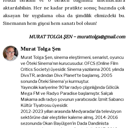
fonda biriksin ve o biriken bağımsız sinemacılara
aktarılabilsin. Her ne kadar pratikte sonuç bazında çok
aksayan bir uygulama olsa da şimdilik elimizdeki bu.
Sinemanın hem gişesi hem sanatı bol olsun!
MURAT TOLGA ŞEN – murattolga@gmail.com
Murat Tolga Şen
Murat Tolga Şen, sinema eleştirmeni, senarist, oyuncu
ve Öteki Sinema’nın kurucusudur. OFCS (Online Film
Critics Society) üyesidir. Sinema yazılarına 2001 yılında
DivxTR, ardından Divx Planet’te başlamış, 2005
sonunda Öteki Sinema'yı kurmuştur.
Yayıncılık kariyerine 90’lar radyo çılgınlığında Gölcük
Mega FM ve Radyo Paradise başlamıştır. Salçalı
Makarna adlı radyo şovunun yaratıcısıdır. İzmit Sabancı
Kültür Tiyatrosu üyesidir.
2012-2023 yılları arasında Medyaradar’da televizyon
sektörüne dair eleştiriler kaleme almış, 2014-2016
sezonunda Okan Bayülgen’in Dada Dandinista