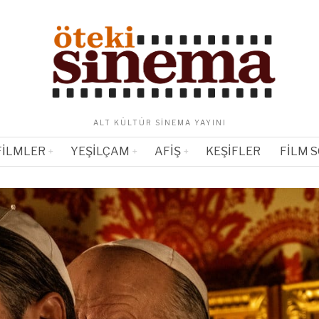
ALT KÜLTÜR SINEMA YAYINI
FILMLER
YEŞILÇAM
AFIŞ
KEŞIFLER
FILM 