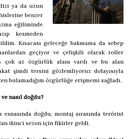
dizi ya da uzun
hislerine benzer
yazma eğiliminde
azıp kesmeden
bildim. Kısacası geleceğe bakmama da sebep
nlardan geçiyor ve çelişkili olarak roller
nda çok az özgürlük alanı vardı ve bu alan
akat şimdi tersini gözlemliyoruz dolayısıyla
zen bulamadığım özgürlüğe erişmemi sağladı.
e ve nasıl doğdu?
u esnasında doğdu, montaj sırasında terörist
an ikinci sezon için fikirler geldi.