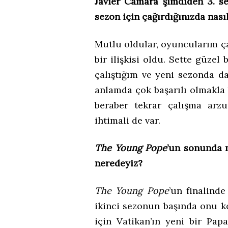
Javier Cámara şimdiden 3. se
sezon için çağırdığınızda nası
Mutlu oldular, oyuncularım ça
bir ilişkisi oldu. Sette güzel
çalıştığım ve yeni sezonda d
anlamda çok başarılı olmakla 
beraber tekrar çalışma ar
ihtimali de var.
The Young Pope
’un sonunda 
neredeyiz?
The Young Pope
’un finalind
ikinci sezonun başında onu 
için Vatikan’ın yeni bir Pa