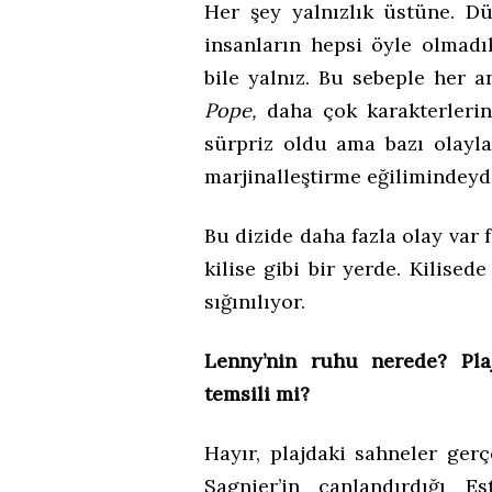
Her şey yalnızlık üstüne. D
insanların hepsi öyle olmadı
bile yalnız. Bu sebeple her an
Pope,
daha çok karakterlerin
sürpriz oldu ama bazı olayla
marjinalleştirme eğilimindeydi
Bu dizide daha fazla olay var f
kilise gibi bir yerde. Kilise
sığınılıyor.
Lenny’nin ruhu nerede? Plaj
temsili mi?
Hayır, plajdaki sahneler ger
Sagnier’in canlandırdığı E