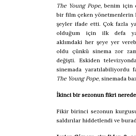
The Young Pope,
benim için 
bir film çeken yönetmenlerin 
şeyler ifade etti. Çok fazla 
olduğum için ilk defa y
aklımdaki her şeye yer vere
oldu çünkü sinema zor zama
değişti. Eskiden televizyo
sinemada yaratılabiliyordu f
The Young Pope
, sinemada ba
İkinci bir sezonun fikri nered
Fikir birinci sezonun kurgus
saldırılar hiddetlendi ve burad