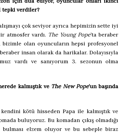
zon için dua ediyor, oyuncular onları ikinci
l tepki verdiler?
lışmayı çok seviyor ayrıca hepimizin sette iyi
 bir atmosfer vardı.
The Young Pope
’ta beraber
a bizimle olan oyuncuların hepsi profesyonel
beraber insan olarak da harikalar. Dolayısıyla
zumuz vardı ve sanıyorum 3. sezonun olma
nerede kalmıştık ve
The New Pope
’un başında
e kendini kötü hisseden Papa ile kalmıştık ve
komada buluyoruz. Bu komadan çıkış olmadığı
pa bulması elzem oluyor ve bu sebeple biraz