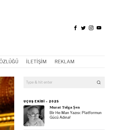
SÖZLÜĞÜ
İLETIŞIM
REKLAM
UÇUŞ EKIBI – 2025
Murat Tolga Şen
Bir He-Man Yazısı: Platformun
Gücü Adına!