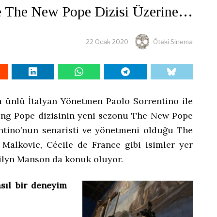
le The New Pope Dizisi Üzerine…
22 Ocak 2020
Öteki Sinema
 ünlü İtalyan Yönetmen Paolo Sorrentino ile
ung Pope dizisinin yeni sezonu The New Pope
entino’nun senaristi ve yönetmeni olduğu The
Malkovic, Cécile de France gibi isimler yer
rilyn Manson da konuk oluyor.
asıl bir deneyim