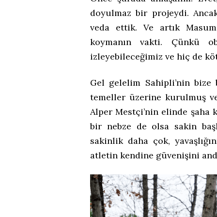
doyulmaz bir projeydi. Anca
veda ettik. Ve artık Masu
koymanın vakti. Çünkü obje
izleyebileceğimiz ve hiç de kö
Gel gelelim Sahipli’nin bize
temeller üzerine kurulmuş 
Alper Mestçi’nin elinde şaha k
bir nebze de olsa sakin baş
sakinlik daha çok, yavaşlığı
atletin kendine güvenişini and