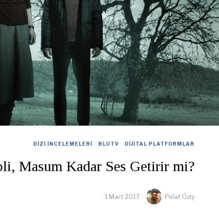
DIZI İNCELEMELERI
·
BLUTV
·
DIJITAL PLATFORMLAR
pli, Masum Kadar Ses Getirir mi?
1 Mart 2017
Polat Öziş