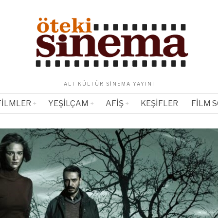
ALT KÜLTÜR SINEMA YAYINI
FILMLER
YEŞILÇAM
AFIŞ
KEŞIFLER
FILM 