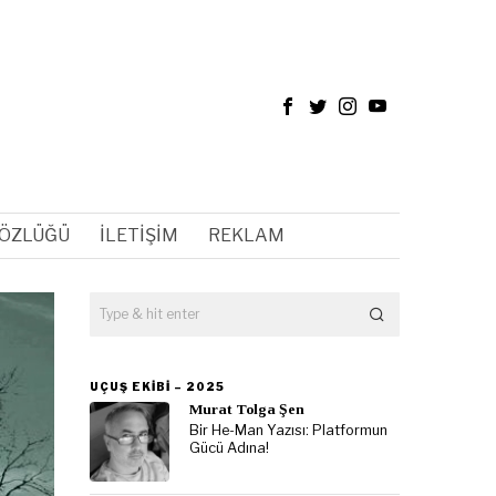
SÖZLÜĞÜ
İLETIŞIM
REKLAM
UÇUŞ EKIBI – 2025
Murat Tolga Şen
Bir He-Man Yazısı: Platformun
Gücü Adına!