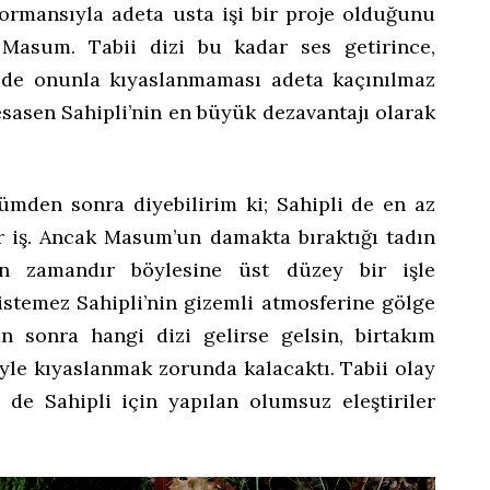
ormansıyla adeta usta işi bir proje olduğunu
 Masum. Tabii dizi bu kadar ses getirince,
 de onunla kıyaslanmaması adeta kaçınılmaz
 esasen Sahipli’nin en büyük dezavantajı olarak
lümden sonra diyebilirim ki; Sahipli de en az
 iş. Ancak Masum’un damakta bıraktığı tadın
 zamandır böylesine üst düzey bir işle
istemez Sahipli’nin gizemli atmosferine gölge
 sonra hangi dizi gelirse gelsin, birtakım
fiyle kıyaslanmak zorunda kalacaktı. Tabii olay
de Sahipli için yapılan olumsuz eleştiriler