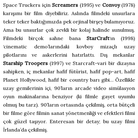
Space Truckers için
Screamers
(1995) ve
Convoy
(1978)
karışımı bir film diyebiliriz. Aslında filmdeki unsurlara
teker teker baktığımızda pek orjinal birşey bulamıyoruz.
Ama bu unsurlar çok zevkli bir kolaj halinde sunulmuş.
Filmdeki birçok sahne bana
StarCraft
‘ın (1998)
‘cinematic demo’larındaki kovboy mizaçlı uzay
pilotlarını ve askerlerini hatırlattı. Dış mekanlar
Starship Troopers
(1997) ve Starcraft-vari bir dizayna
sahipken, iç mekanlar hafif fütürist, hafif pop-art, hafif
Planet Hollywood, hafif bir country barı gibi… Özellikle
uzay gemilerinin içi, 90’ların arcade video simülasyon
oyun makinalarına benziyor (ki filmle gayet uyumlu
olmuş bu tarz). 90’ların ortasında çekilmiş, orta bütçeli
bir filme göre filmin sanat yönetmenliği ve efektleri filmi
çok güzel taşıyor. Enteresan bir detay; bu uzay filmi
İrlanda’da çekilmiş.