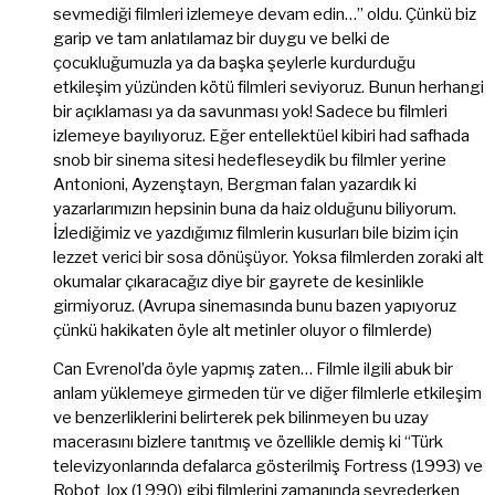
sevmediği filmleri izlemeye devam edin…” oldu. Çünkü biz
garip ve tam anlatılamaz bir duygu ve belki de
çocukluğumuzla ya da başka şeylerle kurdurduğu
etkileşim yüzünden kötü filmleri seviyoruz. Bunun herhangi
bir açıklaması ya da savunması yok! Sadece bu filmleri
izlemeye bayılıyoruz. Eğer entellektüel kibiri had safhada
snob bir sinema sitesi hedefleseydik bu filmler yerine
Antonioni, Ayzenştayn, Bergman falan yazardık ki
yazarlarımızın hepsinin buna da haiz olduğunu biliyorum.
İzlediğimiz ve yazdığımız filmlerin kusurları bile bizim için
lezzet verici bir sosa dönüşüyor. Yoksa filmlerden zoraki alt
okumalar çıkaracağız diye bir gayrete de kesinlikle
girmiyoruz. (Avrupa sinemasında bunu bazen yapıyoruz
çünkü hakikaten öyle alt metinler oluyor o filmlerde)
Can Evrenol’da öyle yapmış zaten… Filmle ilgili abuk bir
anlam yüklemeye girmeden tür ve diğer filmlerle etkileşim
ve benzerliklerini belirterek pek bilinmeyen bu uzay
macerasını bizlere tanıtmış ve özellikle demiş ki “Türk
televizyonlarında defalarca gösterilmiş Fortress (1993) ve
Robot Jox (1990) gibi filmlerini zamanında seyrederken