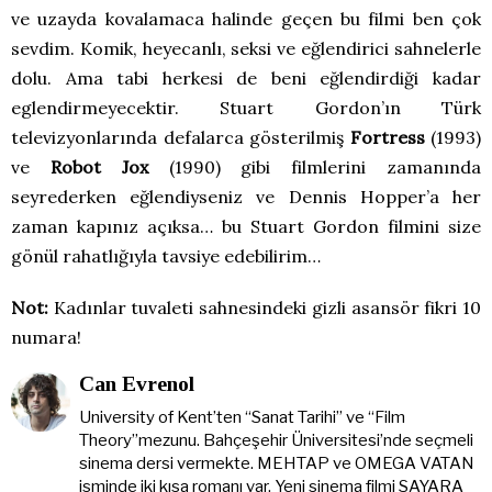
ve uzayda kovalamaca halinde geçen bu filmi ben çok
sevdim. Komik, heyecanlı, seksi ve eğlendirici sahnelerle
dolu. Ama tabi herkesi de beni eğlendirdiği kadar
eglendirmeyecektir. Stuart Gordon’ın Türk
televizyonlarında defalarca gösterilmiş
Fortress
(1993)
ve
Robot Jox
(1990) gibi filmlerini zamanında
seyrederken eğlendiyseniz ve Dennis Hopper’a her
zaman kapınız açıksa… bu Stuart Gordon filmini size
gönül rahatlığıyla tavsiye edebilirim…
Not:
Kadınlar tuvaleti sahnesindeki gizli asansör fikri 10
numara!
Can Evrenol
University of Kent’ten “Sanat Tarihi” ve “Film
Theory”mezunu. Bahçeşehir Üniversitesi’nde seçmeli
sinema dersi vermekte. MEHTAP ve OMEGA VATAN
isminde iki kısa romanı var. Yeni sinema filmi SAYARA