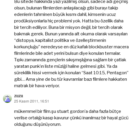
Bu sitede hakkında yazı yazılmış olsun, sadece adı geçmiş
olsun, bulunan filmlerden anlaşılacağı gibi burayı takip
edenlerin tahminen büyük kısmı dahil, kimsenin ucuz
prodüksiyonlarla hiç problemi yok. Hatta bu özellik daha
bir tercih ediliyor. Buna bir misyon değil, bir tercih olarak
bakmak gerek. Bunun yanında alt okuma olarak varsayılan
“distopya, kapitalist politika ve özelleştirmenin
korkunçluğu” neredeyse en düz kafalı blockbuster macera
filmlerinde bile adet yerini bulsun diye konulan temalar.
Tıpkı zamanında gençlerin sıkışmışlığına sağlam bir çatlak
yaratan punk’ın liste müziği haline gelmesi gibi. Ya da
süreklilik hissi vermek için konulan “Saat 10:15, Pentagon”
gibi… Ama yine de bu tür kavramlar bazı filmlere hakkaten
matrak bir hava veriyor.
zuzu
25 Kasım 2011, 16:51
dedi
ki:
mükemmel bir film.şu stuart gordon’a daha fazla bütçe
verilse ortalığı kasıp kavurur çünkü inanılmaz bir hayal gücü
olduğunu düşünüyorum.