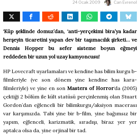
24 Ocak 2009
Can Evrenol
‘Küp şeklinde domuz’dan, ‘anti-yerçekimi bira’ya kadar
herşeyin ticaretini yapan dev bir taşımacılık şirketi… ve
Dennis Hopper bu sefer sisteme boyun eğmeyi
reddeden bir uzun yol uzay kamyoncusu!
HP Lovecraft uyarlamaları ve kendine has bilim kurgu b-
filmleriyle (ve son dönem yine kendine has kara-
filmleriyle) ve yine en son
Masters of Horror
‘da (2005)
çektiği 2 bölüm ile kült statüsü perçinlenmiş olan Stuart
Gordon’dan eğlenceli bir bilimkurgu/aksiyon macerası
var karşımızda. Tabi yine bir b-film, yine bağımsız bir
yapım, eğlenceli, karizmatik, sıradışı, biraz yer yer
aptalca olsa da, yine orjinal bir tad.