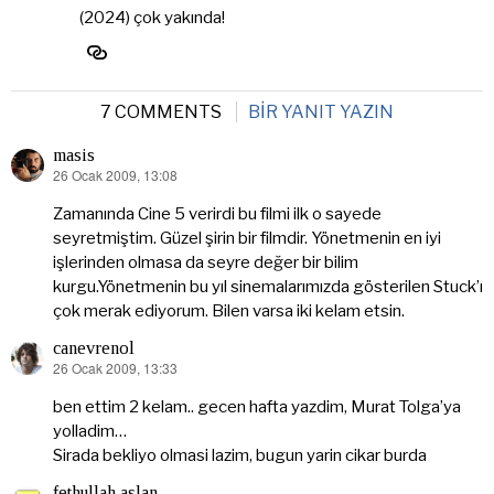
(2024) çok yakında!
7 COMMENTS
BIR YANIT YAZIN
masis
26 Ocak 2009, 13:08
dedi
ki:
Zamanında Cine 5 verirdi bu filmi ilk o sayede
seyretmiştim. Güzel şirin bir filmdir. Yönetmenin en iyi
işlerinden olmasa da seyre değer bir bilim
kurgu.Yönetmenin bu yıl sinemalarımızda gösterilen Stuck’ı
çok merak ediyorum. Bilen varsa iki kelam etsin.
canevrenol
26 Ocak 2009, 13:33
dedi
ki:
ben ettim 2 kelam.. gecen hafta yazdim, Murat Tolga’ya
yolladim…
Sirada bekliyo olmasi lazim, bugun yarin cikar burda
fethullah aslan