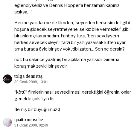
eğlendiyseniz ve Dennis Hopper’a her zaman kapınız
açıksa…”
Ben ne yazıdan ne de filmden, ‘seyreden herkesin deli gibi
hoşuna gidecek seyretmeyene ise kız bile vermezler’ gibi
bir anlam çıkaramadım. Fanboy tarzı, ‘ben sevdiysem
herkes sevecek uleyn!’ tarzı bir yazı yazarsak lütfen uyar
ama burada öyle bir şey yok gibi zaten… Sen ne dersin?
not: bu sakince yazılmış bir açıklama yazısıdır. Sinema
konuşmak zevkli bir şeydir.
tolga demirtaş
30 Ocak 2009, 13:01
dedi
ki:
“kötü” filmlerin nasıl seyredilmesi gerektiğini öğrenin, onlar
genelde çok “iyi”dir.
demiş bir büyüğümüz :)
quattromosche
31 Ocak 2009, 02:49
dedi
ki: