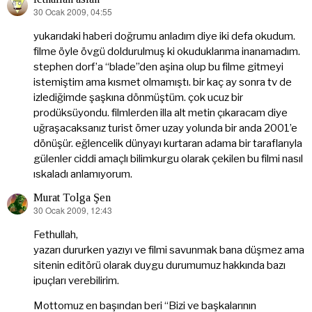
30 Ocak 2009, 04:55
dedi
ki:
yukarıdaki haberi doğrumu anladım diye iki defa okudum.
filme öyle övgü doldurulmuş ki okuduklarıma inanamadım.
stephen dorf’a “blade”den aşina olup bu filme gitmeyi
istemiştim ama kısmet olmamıştı. bir kaç ay sonra tv de
izlediğimde şaşkına dönmüştüm. çok ucuz bir
prodüksüyondu. filmlerden illa alt metin çıkaracam diye
uğraşacaksanız turist ömer uzay yolunda bir anda 2001’e
dönüşür. eğlencelik dünyayı kurtaran adama bir taraflarıyla
gülenler ciddi amaçlı bilimkurgu olarak çekilen bu filmi nasıl
ıskaladı anlamıyorum.
Murat Tolga Şen
30 Ocak 2009, 12:43
dedi
ki:
Fethullah,
yazarı dururken yazıyı ve filmi savunmak bana düşmez ama
sitenin editörü olarak duygu durumumuz hakkında bazı
ipuçları verebilirim.
Mottomuz en başından beri “Bizi ve başkalarının