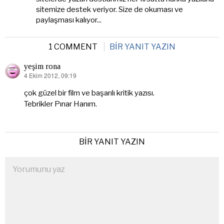
sitemize destek veriyor. Size de okuması ve
paylaşması kalıyor...
1 COMMENT
BIR YANIT YAZIN
yeşim rona
4 Ekim 2012, 09:19
dedi
ki:
çok güzel bir film ve başarılı kritik yazısı.
Tebrikler Pınar Hanım.
BIR YANIT YAZIN