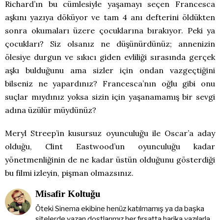
Richard’ın bu cümlesiyle yaşamayı seçen Francesca
aşkını yazıya döküyor ve tam 4 anı defterini öldükten
sonra okumaları üzere çocuklarına bırakıyor. Peki ya
çocukları? Siz olsanız ne düşünürdünüz; annenizin
ölesiye durgun ve sıkıcı giden evliliği sırasında gerçek
aşkı bulduğunu ama sizler için ondan vazgeçtiğini
bilseniz ne yapardınız? Francesca’nın oğlu gibi onu
suçlar mıydınız yoksa sizin için yaşanamamış bir sevgi
adına üzülür müydünüz?
Meryl Streep’in kusursuz oyunculuğu ile Oscar’a aday
olduğu, Clint Eastwood’un oyunculuğu kadar
yönetmenliğinin de ne kadar üstün olduğunu gösterdiği
bu filmi izleyin, pişman olmazsınız.
Misafir Koltuğu
Öteki Sinema ekibine henüz katılmamış ya da başka
sitelerde yazan dostlarımız her fırsatta harika yazılarla