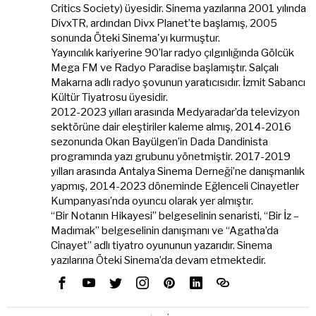
Critics Society) üyesidir. Sinema yazılarına 2001 yılında
DivxTR, ardından Divx Planet’te başlamış, 2005
sonunda Öteki Sinema'yı kurmuştur.
Yayıncılık kariyerine 90’lar radyo çılgınlığında Gölcük
Mega FM ve Radyo Paradise başlamıştır. Salçalı
Makarna adlı radyo şovunun yaratıcısıdır. İzmit Sabancı
Kültür Tiyatrosu üyesidir.
2012-2023 yılları arasında Medyaradar’da televizyon
sektörüne dair eleştiriler kaleme almış, 2014-2016
sezonunda Okan Bayülgen’in Dada Dandinista
programında yazı grubunu yönetmiştir. 2017-2019
yılları arasında Antalya Sinema Derneği’ne danışmanlık
yapmış, 2014-2023 döneminde Eğlenceli Cinayetler
Kumpanyası’nda oyuncu olarak yer almıştır.
“Bir Notanın Hikayesi” belgeselinin senaristi, “Bir İz –
Madımak” belgeselinin danışmanı ve “Agatha’da
Cinayet” adlı tiyatro oyununun yazarıdır. Sinema
yazılarına Öteki Sinema’da devam etmektedir.