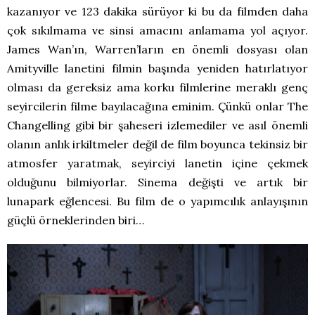
kazanıyor ve 123 dakika sürüyor ki bu da filmden daha
çok sıkılmama ve sinsi amacını anlamama yol açıyor.
James Wan’ın, Warren’ların en önemli dosyası olan
Amityville lanetini filmin başında yeniden hatırlatıyor
olması da gereksiz ama korku filmlerine meraklı genç
seyircilerin filme bayılacağına eminim. Çünkü onlar The
Changelling gibi bir şaheseri izlemediler ve asıl önemli
olanın anlık irkiltmeler değil de film boyunca tekinsiz bir
atmosfer yaratmak, seyirciyi lanetin içine çekmek
olduğunu bilmiyorlar. Sinema değişti ve artık bir
lunapark eğlencesi. Bu film de o yapımcılık anlayışının
güçlü örneklerinden biri…