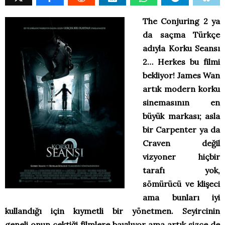
The Conjuring 2 ya
da saçma Türkçe
adıyla Korku Seansı
2… Herkes bu filmi
bekliyor! James Wan
artık modern korku
sinemasının en
büyük markası; asla
bir Carpenter ya da
Craven değil
vizyoner hiçbir
tarafı yok,
sömürücü ve klişeci
ama bunları iyi
kullandığı için kıymetli bir yönetmen. Seyircinin
geneli onun çektiği filmlere bayılıyor ama artık sizce de