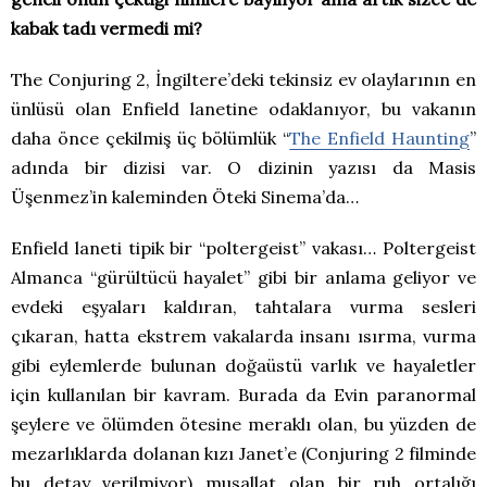
kabak tadı vermedi mi?
The Conjuring 2, İngiltere’deki tekinsiz ev olaylarının en
ünlüsü olan Enfield lanetine odaklanıyor, bu vakanın
daha önce çekilmiş üç bölümlük “
The Enfield Haunting
”
adında bir dizisi var. O dizinin yazısı da Masis
Üşenmez’in kaleminden Öteki Sinema’da…
Enfield laneti tipik bir “poltergeist” vakası… Poltergeist
Almanca “gürültücü hayalet” gibi bir anlama geliyor ve
evdeki eşyaları kaldıran, tahtalara vurma sesleri
çıkaran, hatta ekstrem vakalarda insanı ısırma, vurma
gibi eylemlerde bulunan doğaüstü varlık ve hayaletler
için kullanılan bir kavram. Burada da Evin paranormal
şeylere ve ölümden ötesine meraklı olan, bu yüzden de
mezarlıklarda dolanan kızı Janet’e (Conjuring 2 filminde
bu detay verilmiyor) musallat olan bir ruh ortalığı