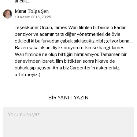
ancak…
Murat Tolga Şen
19 Kasım 2016, 23:25
dedi
ki:
Teşekkürler Orcun, James Wan filmleri birbirine o kadar
benziyor ve adamın tarzı diğer yönetmenleri de öyle
etkiledi ki bu furyadan çabuk sıkılacağız gibi geliyor bana…
Bazen şaka olsun diye soruyorum, kimse hangi James
Wan filminde ne olup bittiğini hatırlamıyor. Tamamen bir
deneyimden ibaret, film bittikten sonra hikaye de
buharlaşıp uçuyor. Ama biz Carpenter’ın askerleriyiz,
affetmeyiz :)
BIR YANIT YAZIN