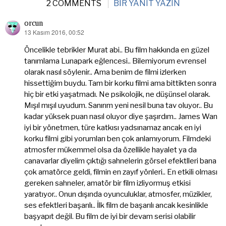
2 COMMENTS
BIR YANIT YAZIN
orcun
13 Kasım 2016, 00:52
dedi
ki:
Öncelikle tebrikler Murat abi.. Bu film hakkında en güzel
tanımlama Lunapark eğlencesi.. Bilemiyorum evrensel
olarak nasıl söylenir.. Ama benim de filmi izlerken
hissettiğim buydu. Tam bir korku filmi ama bittikten sonra
hiç bir etki yaşatmadı. Ne psikolojik, ne düşünsel olarak.
Mışıl mışıl uyudum. Sanırım yeni nesil buna tav oluyor.. Bu
kadar yüksek puan nasıl oluyor diye şaşırdım.. James Wan
iyi bir yönetmen, türe katkısı yadsınamaz ancak en iyi
korku filmi gibi yorumları ben çok anlamıyorum. Filmdeki
atmosfer mükemmel olsa da özellikle hayalet ya da
canavarlar diyelim çıktığı sahnelerin görsel efektlleri bana
çok amatörce geldi, filmin en zayıf yönleri.. En etkili olması
gereken sahneler, amatör bir film izliyormuş etkisi
yaratıyor.. Onun dışında oyunculuklar, atmosfer, müzikler,
ses efektleri başarılı.. İlk film de başarılı ancak kesinlikle
başyapıt değil. Bu film de iyi bir devam serisi olabilir