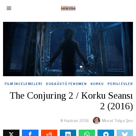
FILM İNCELEMELERI
·
DOĞAÜSTÜ FENOMEN
·
KORKU
·
PERILI EVLER
The Conjuring 2 / Korku Seansı
2 (2016)
8 Haziran 2016
Murat Tolga Şen