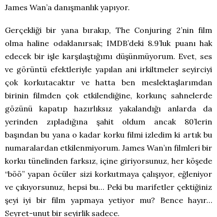
James Wan’a danışmanlık yapıyor.
Gerçekliği bir yana bırakıp, The Conjuring 2’nin film
olma haline odaklanırsak; IMDB’deki 8.9’luk puanı hak
edecek bir işle karşılaştığımı düşünmüyorum. Evet, ses
ve görüntü efektleriyle yapılan ani irkiltmeler seyirciyi
çok korkutacaktır ve hatta ben meslektaşlarımdan
birinin filmden çok etkilendiğine, korkunç sahnelerde
gözünü kapatıp hazırlıksız yakalandığı anlarda da
yerinden zıpladığına şahit oldum ancak 80’lerin
başından bu yana o kadar korku filmi izledim ki artık bu
numaralardan etkilenmiyorum. James Wan’ın filmleri bir
korku tünelinden farksız, içine giriyorsunuz, her köşede
“böö” yapan öcüler sizi korkutmaya çalışıyor, eğleniyor
ve çıkıyorsunuz, hepsi bu… Peki bu marifetler çektiğiniz
şeyi iyi bir film yapmaya yetiyor mu? Bence hayır…
Seyret-unut bir seyirlik sadece.