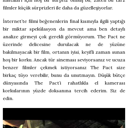
hastaları için hoş bir sürpriz olmuş bu, zaten bu tarz
filmler küçük sürprizleri ile daha da güzelleşiyorlar.
İnternet’te filmi beğenenlerin final kısmıyla ilgili yaptığı
bir miktar spekülasyon da mevcut ama ben detaylı
analize girmeyi çok gerekli görmüyorum. The Pact ne
üzerinde delicesine durulacak ne de yüzüne
bakılmayacak bir film, ortanın iyisi, keyifli zaman sunan
hoş bir korku. Ancak tür sineması seviyorsanız ve ucuza
benzer filmler çekmek istiyorsanız The Pact size
birkaç tüyo verebilir, bunu da unutmayın. Düşük bütçe
dünyasında The Pact’i rahatlıkla el kamerası
korkularının yüzde doksanına tercih ederim. Siz de
edin.