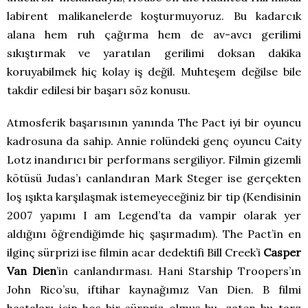
labirent malikanelerde koşturmuyoruz. Bu kadarcık
alana hem ruh çağırma hem de av-avcı gerilimi
sıkıştırmak ve yaratılan gerilimi doksan dakika
koruyabilmek hiç kolay iş değil. Muhteşem değilse bile
takdir edilesi bir başarı söz konusu.
Atmosferik başarısının yanında The Pact iyi bir oyuncu
kadrosuna da sahip. Annie rolündeki genç oyuncu Caity
Lotz inandırıcı bir performans sergiliyor. Filmin gizemli
kötüsü Judas’ı canlandıran Mark Steger ise gerçekten
loş ışıkta karşılaşmak istemeyeceğiniz bir tip (Kendisinin
2007 yapımı I am Legend’ta da vampir olarak yer
aldığını öğrendiğimde hiç şaşırmadım). The Pact’in en
ilginç sürprizi ise filmin acar dedektifi Bill Creek’i
Casper
Van Dien
’in canlandırması. Hani Starship Troopers’ın
John Rico’su, iftihar kaynağımız Van Dien. B filmi