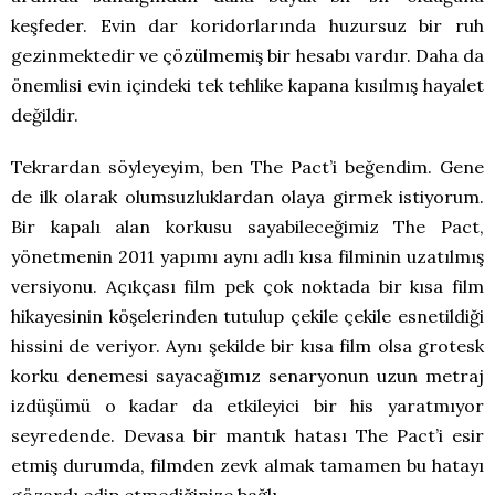
keşfeder. Evin dar koridorlarında huzursuz bir ruh
gezinmektedir ve çözülmemiş bir hesabı vardır. Daha da
önemlisi evin içindeki tek tehlike kapana kısılmış hayalet
değildir.
Tekrardan söyleyeyim, ben The Pact’i beğendim. Gene
de ilk olarak olumsuzluklardan olaya girmek istiyorum.
Bir kapalı alan korkusu sayabileceğimiz The Pact,
yönetmenin 2011 yapımı aynı adlı kısa filminin uzatılmış
versiyonu. Açıkçası film pek çok noktada bir kısa film
hikayesinin köşelerinden tutulup çekile çekile esnetildiği
hissini de veriyor. Aynı şekilde bir kısa film olsa grotesk
korku denemesi sayacağımız senaryonun uzun metraj
izdüşümü o kadar da etkileyici bir his yaratmıyor
seyredende. Devasa bir mantık hatası The Pact’i esir
etmiş durumda, filmden zevk almak tamamen bu hatayı
gözardı edip etmediğinize bağlı.