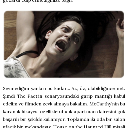
Sevmediğim yanları bu kadar… Az, öz, olabildiğince net.
Şimdi The Pact’in senaryosundaki garip mantığı kabul
edelim ve filmden zevk almaya bakalım. McCarthy’nin bu
karanlık hikayesi özellikle ufacık apartman dairesini çok
başarılı bir şekilde kullanıyor. Toplamda iki oda bir salon
ufacık bir mekandayız, House on the Haunted Hill misali