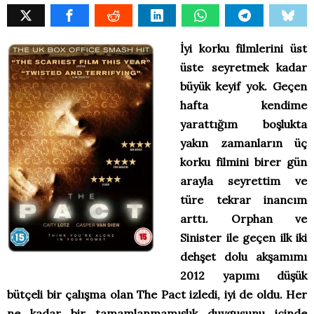
İyi korku filmlerini üst
üste seyretmek kadar
büyük keyif yok. Geçen
hafta kendime
yarattığım boşlukta
yakın zamanların üç
korku filmini birer gün
arayla seyrettim ve
türe tekrar inancım
arttı. Orphan ve
Sinister ile geçen ilk iki
dehşet dolu akşamımı
2012 yapımı düşük
bütçeli bir çalışma olan The Pact izledi, iyi de oldu. Her
ne kadar bir tamamlanmamışlık duygusunu içinde