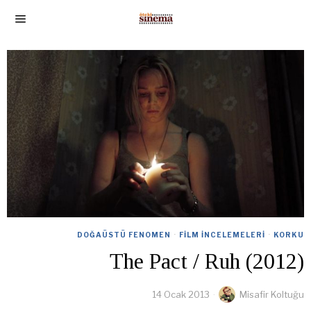
DOĞAÜSTÜ FENOMEN
·
FILM İNCELEMELERI
·
KORKU
The Pact / Ruh (2012)
14 Ocak 2013
Misafir Koltuğu