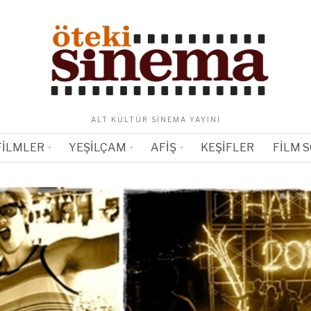
ALT KÜLTÜR SINEMA YAYINI
FILMLER
YEŞILÇAM
AFIŞ
KEŞIFLER
FILM 