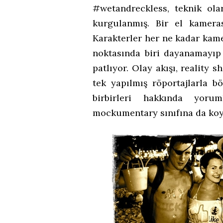
#wetandreckless, teknik ola
kurgulanmış. Bir el kameras
Karakterler her ne kadar kame
noktasında biri dayanamayı
patlıyor. Olay akışı, reality 
tek yapılmış röportajlarla b
birbirleri hakkında yoru
mockumentary sınıfına da k