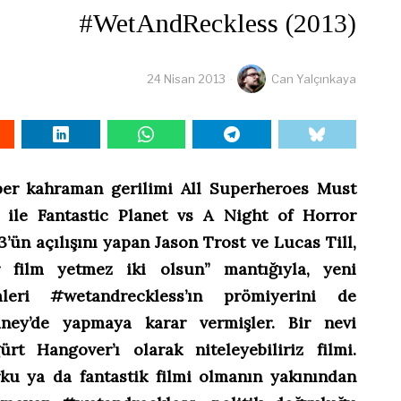
#WetAndReckless (2013)
24 Nisan 2013
Can Yalçınkaya
er kahraman gerilimi All Superheroes Must
 ile Fantastic Planet vs A Night of Horror
3’ün açılışını yapan Jason Trost ve Lucas Till,
r film yetmez iki olsun” mantığıyla, yeni
mleri #wetandreckless’ın prömiyerini de
ney’de yapmaya karar vermişler. Bir nevi
ürt Hangover’ı olarak niteleyebiliriz filmi.
ku ya da fantastik filmi olmanın yakınından