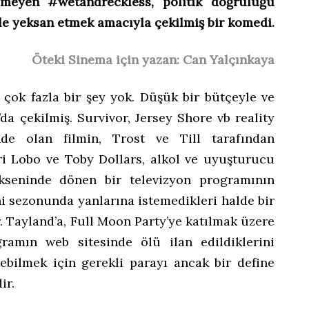
meyen #wetandreckless, politik doğruluğu
le yeksan etmek amacıyla çekilmiş bir komedi.
Öteki Sinema için yazan: Can Yalçınkaya
 çok fazla bir şey yok. Düşük bir bütçeyle ve
da çekilmiş. Survivor, Jersey Shore vb reality
inde olan filmin, Trost ve Till tarafından
eri Lobo ve Toby Dollars, alkol ve uyuşturucu
ekseninde dönen bir televizyon programının
ni sezonunda yanlarına istemedikleri halde bir
r. Tayland’a, Full Moon Party’ye katılmak üzere
ramın web sitesinde ölü ilan edildiklerini
nebilmek için gerekli parayı ancak bir define
ir.