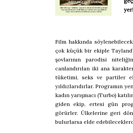
geç
yer
Film hakkında söylenebilecek
çok küçük bir ekiple Tayland’
şovlarının parodisi niteliğ
canlandırılan iki ana karakt
tüketimi, seks ve partiler 
yıldızlarıdırlar. Programın ye
kadın yarışmacı (Turbo) katılı
giden ekip, ertesi gün prog
görürler. Ülkelerine geri dö
bulurlarsa elde edebileceklerd