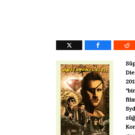
Süp
Die
201
“bi
fil
Syd
züğ
Kor