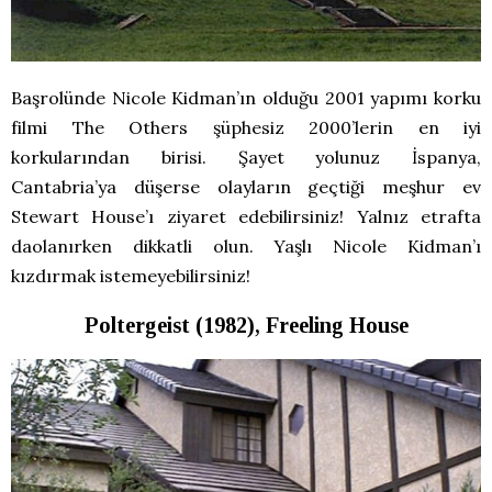
Başrolünde Nicole Kidman’ın olduğu 2001 yapımı korku
filmi The Others şüphesiz 2000’lerin en iyi
korkularından birisi. Şayet yolunuz İspanya,
Cantabria’ya düşerse olayların geçtiği meşhur ev
Stewart House’ı ziyaret edebilirsiniz! Yalnız etrafta
daolanırken dikkatli olun. Yaşlı Nicole Kidman’ı
kızdırmak istemeyebilirsiniz!
Poltergeist (1982), Freeling House