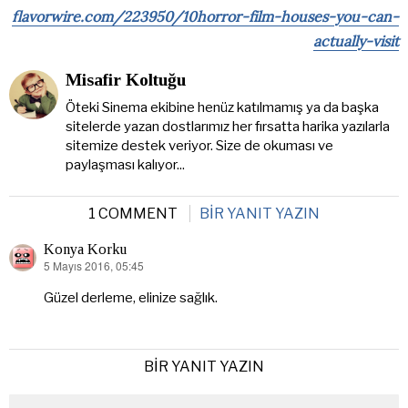
flavorwire.com/223950/10horror-film-houses-you-can-
actually-visit
Misafir Koltuğu
Öteki Sinema ekibine henüz katılmamış ya da başka
sitelerde yazan dostlarımız her fırsatta harika yazılarla
sitemize destek veriyor. Size de okuması ve
paylaşması kalıyor...
1 COMMENT
BIR YANIT YAZIN
Konya Korku
5 Mayıs 2016, 05:45
dedi
ki:
Güzel derleme, elinize sağlık.
BIR YANIT YAZIN