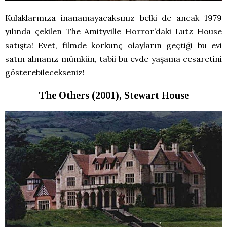
Kulaklarınıza inanamayacaksınız belki de ancak 1979
yılında çekilen The Amityville Horror’daki Lutz House
satışta! Evet, filmde korkunç olayların geçtiği bu evi
satın almanız mümkün, tabii bu evde yaşama cesaretini
gösterebilecekseniz!
The Others (2001), Stewart House