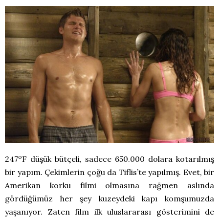
o
247
F düşük bütçeli, sadece 650.000 dolara kotarılmış
bir yapım. Çekimlerin çoğu da Tiflis’te yapılmış. Evet, bir
Amerikan korku filmi olmasına rağmen aslında
gördüğümüz her şey kuzeydeki kapı komşumuzda
yaşanıyor. Zaten film ilk uluslararası gösterimini de