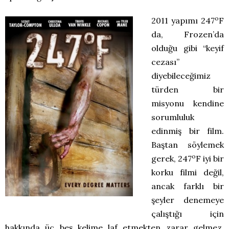
o
2011 yapımı 247
F
da, Frozen’da
olduğu gibi “keyif
cezası”
diyebileceğimiz
türden bir
misyonu kendine
sorumluluk
edinmiş bir film.
Baştan söylemek
o
gerek, 247
F iyi bir
korku filmi değil,
ancak farklı bir
şeyler denemeye
çalıştığı için
hakkında üç beş kelime laf etmekten zarar gelmez.