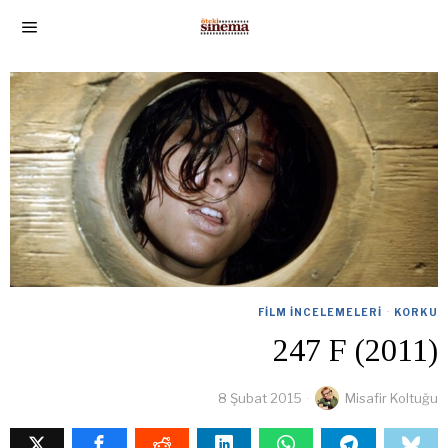
FILM İNCELEMELERI
·
KORKU
247 F (2011)
8 Şubat 2015
Misafir Koltuğu