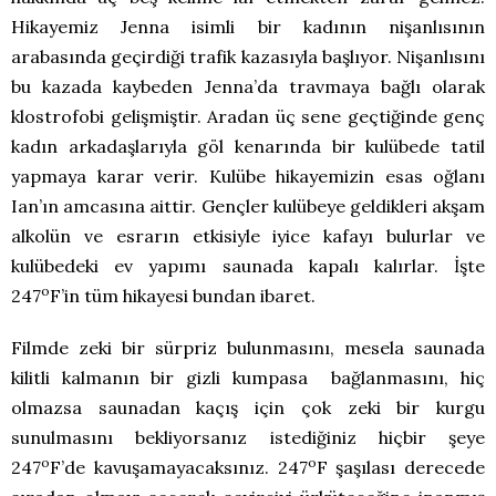
Hikayemiz Jenna isimli bir kadının nişanlısının
arabasında geçirdiği trafik kazasıyla başlıyor. Nişanlısını
bu kazada kaybeden Jenna’da travmaya bağlı olarak
klostrofobi gelişmiştir. Aradan üç sene geçtiğinde genç
kadın arkadaşlarıyla göl kenarında bir kulübede tatil
yapmaya karar verir. Kulübe hikayemizin esas oğlanı
Ian’ın amcasına aittir. Gençler kulübeye geldikleri akşam
alkolün ve esrarın etkisiyle iyice kafayı bulurlar ve
kulübedeki ev yapımı saunada kapalı kalırlar. İşte
o
247
F’in tüm hikayesi bundan ibaret.
Filmde zeki bir sürpriz bulunmasını, mesela saunada
kilitli kalmanın bir gizli kumpasa bağlanmasını, hiç
olmazsa saunadan kaçış için çok zeki bir kurgu
sunulmasını bekliyorsanız istediğiniz hiçbir şeye
o
o
247
F’de kavuşamayacaksınız. 247
F şaşılası derecede