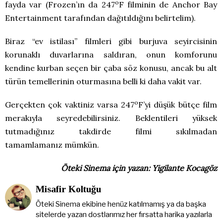
o
fayda var (Frozen’ın da 247
F filminin de Anchor Bay
Entertainment tarafından dağıtıldığını belirtelim).
Biraz “ev istilası” filmleri gibi burjuva seyircisinin
korunaklı duvarlarına saldıran, onun komforunu
kendine kurban seçen bir çaba söz konusu, ancak bu alt
türün temellerinin oturmasına belli ki daha vakit var.
o
Gerçekten çok vaktiniz varsa 247
F’yi düşük bütçe film
merakıyla seyredebilirsiniz. Beklentileri yüksek
tutmadığınız takdirde filmi sıkılmadan
tamamlamanız mümkün.
Öteki Sinema için yazan: Yigilante Kocagöz
Misafir Koltuğu
Öteki Sinema ekibine henüz katılmamış ya da başka
sitelerde yazan dostlarımız her fırsatta harika yazılarla