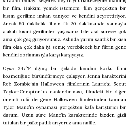
sıradan olmayı seçerek seyirciyi ürküteceğine inanmış
bir film. Hakkını yemek istemem, film gerçekten bir
kısım gerilime imkan tanıyor ve kendini seyrettiriyor.
Ancak 80 dakikalık filmin ilk 20 dakikasında saunayla
alakalı kısmi gerilimler yaşasanız bile asıl sürece çok
ama çok geç giriyorsunuz. Aslında yarım saatlik bir kısa
film olsa çok daha iyi sonuç verebilecek bir fikrin gene
kendini zorlamasıyla karşı karşıyayız.
o
Oysa 247
F ilginç bir şekilde kendini korku filmi
kozmetiğine büründürmeye çalışıyor. Jenna karakterini
Rob Zombie’nin Halloween filmlerinin Laurie’si Scout
Taylor-Compton’un canlandırması, filmdeki bir diğer
önemli rolü de gene Halloween filmlerinden tanınan
Tyler Mane’in oynaması gerçekten kafa karıştırıcı bir
durum. Uzun süre Mane’in karakterinde bizden gizli
tutulan bir psikopatlık arıyoruz ama nafile.