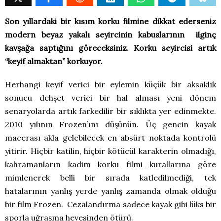
Son yıllardaki bir kısım korku filmine dikkat ederseniz
modern beyaz yakalı seyircinin kabuslarının ilginç
kavşağa saptığını göreceksiniz. Korku seyircisi artık
“keyif almaktan” korkuyor.
Herhangi keyif verici bir eylemin küçük bir aksaklık
sonucu dehşet verici bir hal alması yeni dönem
senaryolarda artık farkedilir bir sıklıkta yer edinmekte.
2010 yılının Frozen’ını düşünün. Üç gencin kayak
macerası akla gelebilecek en absürt noktada kontrolü
yitirir. Hiçbir katilin, hiçbir kötücül karakterin olmadığı,
kahramanların kadim korku filmi kurallarına göre
mimlenerek belli bir sırada katledilmediği, tek
hatalarının yanlış yerde yanlış zamanda olmak olduğu
bir film Frozen. Cezalandırma sadece kayak gibi lüks bir
sporla uğraşma hevesinden ötürü.