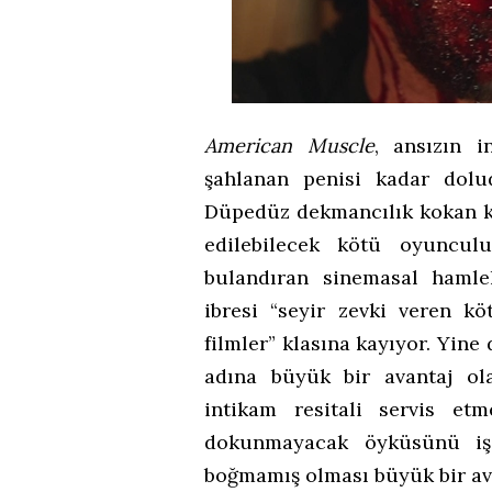
American Muscle
, ansızın i
şahlanan penisi kadar dolu
Düpedüz dekmancılık kokan ka
edilebilecek kötü oyunculu
bulandıran sinemasal haml
ibresi “seyir zevki veren kö
filmler” klasına kayıyor. Yine
adına büyük bir avantaj ola
intikam resitali servis e
dokunmayacak öyküsünü işe
boğmamış olması büyük bir av