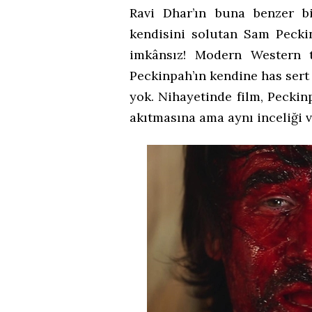
Ravi Dhar’ın buna benzer b
kendisini solutan Sam Peck
imkânsız! Modern Western t
Peckinpah’ın kendine has sert 
yok. Nihayetinde film, Peckin
akıtmasına ama aynı inceliği v