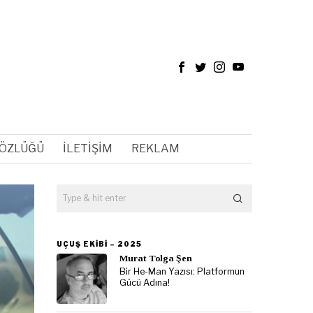
SÖZLÜĞÜ
İLETIŞIM
REKLAM
UÇUŞ EKIBI – 2025
Murat Tolga Şen
Bir He-Man Yazısı: Platformun
Gücü Adına!