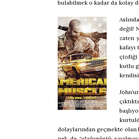
bulabilmek o kadar da kolay 
Aslınd
değil! 
zaten y
kafayı 
çizdiğ
kutlu 
kendisi
John’
çıktıkt
başlıy
kurtu
dolaylarından geçmekte olan 
pek de “olağanüstü sayılmay