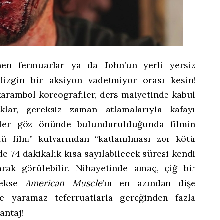
nen fermuarlar ya da John’un yerli yersiz
dizgin bir aksiyon vadetmiyor orası kesin!
rambol koreografiler, ders maiyetinde kabul
klar, gereksiz zaman atlamalarıyla kafayı
eler göz önünde bulundurulduğunda filmin
tü film” kulvarından “katlanılması zor kötü
 de 74 dakikalık kısa sayılabilecek süresi kendi
rak görülebilir. Nihayetinde amaç, çiğ bir
tmekse
American Muscle
’ın en azından dişe
 yaramaz teferruatlarla gereğinden fazla
antaj!