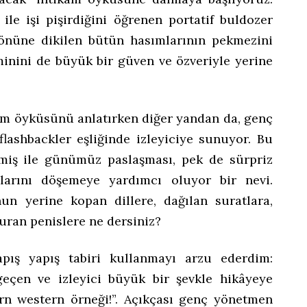
 ile işi pişirdiğini öğrenen portatif buldozer
 önüne dikilen bütün hasımlarının pekmezini
minini de büyük bir güven ve özveriyle yerine
ikam öyküsünü anlatırken diğer yandan da, genç
flashbackler eşliğinde izleyiciye sunuyor. Bu
miş ile günümüz paslaşması, pek de sürpriz
şlarını döşemeye yardımcı oluyor bir nevi.
n yerine kopan dillere, dağılan suratlara,
duran penislere ne dersiniz?
pış yapış tabiri kullanmayı arzu ederdim:
geçen ve izleyici büyük bir şevkle hikâyeye
rn western örneği!”. Açıkçası genç yönetmen