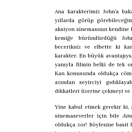
Ana karakterimiz John’a bak
yıllarda görüp görebileceğim
aksiyon sinemasının kendine h
kemiğe büründürdüğü John
beceriksiz ve elbette ki k
karakter. En büyük avantajıys
yanıyla filmin belki de tek o
Kan konusunda oldukça cömer
azından seyirciyi gıdıklay
dikkatleri üzerine çekmeyi ve 
Yine kabul etmek gerekir ki,
sinemaseverler için bile
Ame
oldukça zor! Böylesine basit 