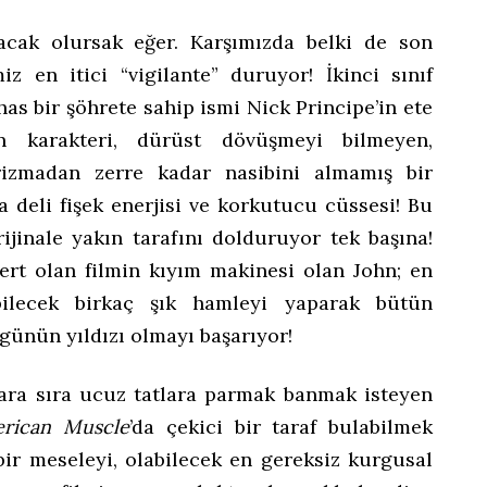
acak olursak eğer. Karşımızda belki de son
iz en itici “vigilante” duruyor! İkinci sınıf
as bir şöhrete sahip ismi Nick Principe’in ete
 karakteri, dürüst dövüşmeyi bilmeyen,
arizmadan zerre kadar nasibini almamış bir
a deli fişek enerjisi ve korkutucu cüssesi! Bu
rijinale yakın tarafını dolduruyor tek başına!
t olan filmin kıyım makinesi olan John; en
abilecek birkaç şık hamleyi yaparak bütün
günün yıldızı olmayı başarıyor!
 ara sıra ucuz tatlara parmak banmak isteyen
rican Muscle
’da çekici bir taraf bulabilmek
bir meseleyi, olabilecek en gereksiz kurgusal