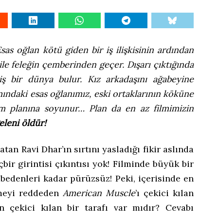
sas oğlan kötü giden bir iş ilişkisinin ardından
ile feleğin çemberinden geçer. Dışarı çıktığında
iş bir dünya bulur. Kız arkadaşını ağabeyine
mındaki esas oğlanımız, eski ortaklarının köküne
kam planına soyunur… Plan da en az filmimizin
leni öldür!
atan Ravi Dhar’ın sırtını yasladığı fikir aslında
çbir girintisi çıkıntısı yok! Filminde büyük bir
 bedenleri kadar pürüzsüz! Peki, içerisinde en
rmeyi reddeden
American Muscle
’ı çekici kılan
n çekici kılan bir tarafı var mıdır? Cevabı