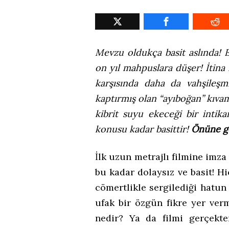
Mevzu oldukça basit aslında! E
on yıl mahpuslara düşer! İtina 
karşısında daha da vahşileşm
kaptırmış olan “ayıboğan” kıva
kibrit suyu ekeceği bir inti
konusu kadar basittir!
Önüne ge
İlk uzun metrajlı filmine imza 
bu kadar dolaysız ve basit! Hi
cömertlikle sergilediği hatun
ufak bir özgün fikre yer ve
nedir? Ya da filmi gerçekte