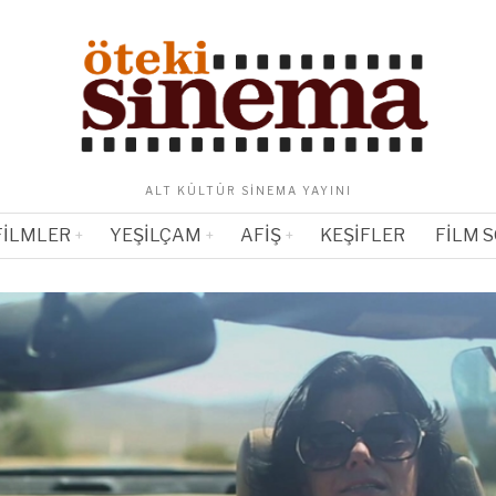
ALT KÜLTÜR SINEMA YAYINI
FILMLER
YEŞILÇAM
AFIŞ
KEŞIFLER
FILM 