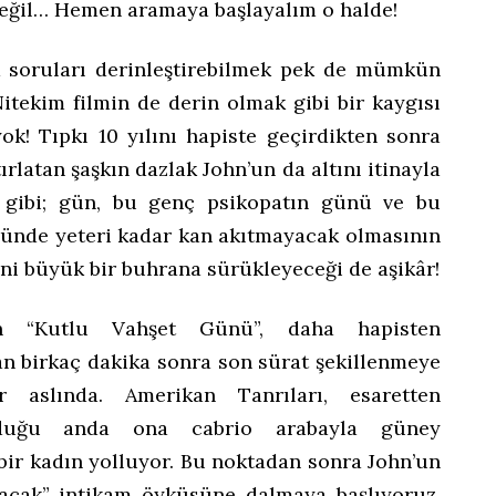
değil… Hemen aramaya başlayalım o halde!
a soruları derinleştirebilmek pek de mümkün
Nitekim filmin de derin olmak gibi bir kaygısı
ok! Tıpkı 10 yılını hapiste geçirdikten sonra
tırlatan şaşkın dazlak John’un da altını itinayla
i gibi; gün, bu genç psikopatın günü ve bu
günde yeteri kadar kan akıtmayacak olmasının
ni büyük bir buhrana sürükleyeceği de aşikâr!
un “Kutlu Vahşet Günü”, daha hapisten
an birkaç dakika sonra son sürat şekillenmeye
or aslında. Amerikan Tanrıları, esaretten
lduğu anda ona cabrio arabayla güney
bir kadın yolluyor. Bu noktadan sonra John’un
acak” intikam öyküsüne dalmaya başlıyoruz.