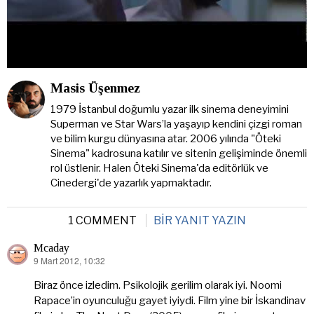
Masis Üşenmez
1979 İstanbul doğumlu yazar ilk sinema deneyimini
Superman ve Star Wars’la yaşayıp kendini çizgi roman
ve bilim kurgu dünyasına atar. 2006 yılında "Öteki
Sinema" kadrosuna katılır ve sitenin gelişiminde önemli
rol üstlenir. Halen Öteki Sinema'da editörlük ve
Cinedergi'de yazarlık yapmaktadır.
1 COMMENT
BIR YANIT YAZIN
Mcaday
9 Mart 2012, 10:32
dedi
ki:
Biraz önce izledim. Psikolojik gerilim olarak iyi. Noomi
Rapace’in oyunculuğu gayet iyiydi. Film yine bir İskandinav