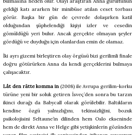
bulmasına neden olur. Olayı araştıran Anna gürültünün
geldiği katı ararken bir minibüse atılan ceset torbası
görür. Başka bir gün de çevrede dolaşırken katil
olduğundan şüphelendiği kişiyi izler ve cesedin
gömüldüğü yeri bulur. Ancak gerçekte olmayan şeyler
gördüğü ve duyduğu için olanlardan emin de olamaz.
İki ayrı gizemi birleştiren olay örgüsü bizi gerilimli finale
doğru götürürken Anna da kendi gerçeklerini bulmaya
çalışacaktır.
Låt den rätte komma in
(2008) ile Avrupa gerilim-korku
türüne yeni bir soluk getiren İsveç’den sonra bu tarzın
ikinci durağı da Babycall olarak görülebilir. Baltıkların
kendine özgü yalnızlığını, tekinsizliğini, bozuk
psikolojisini Seltaune’in dilinden hem Oslo ekseninde
hem de direkt Anna ve Helge gibi yetişkinlerin gözünden
veren film seyirciyi ilk saniyesinden itibaren avucunun