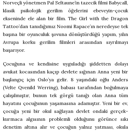
Norveçli yönetmen Pal Seltaune’in tazecik filmi Babycall,
klasik psikolojik gerilim öğelerini ebeveyin-çocuk
ekseninde ele alan bir film. The Girl with the Dragon
Tattoo’dan tanıdığımız Noomi Rapace’ın neredeyse tek
başına bir oyunculuk şovuna dönüştürdüğü yapım, yılın
Avrupa korku gerilim filmleri arasından sıyrılmayı
başarıyor.
Çocuğuna ve kendisine uyguladığı şiddetten dolayı
avukat kocasından kaçıp devlete sığınan Anna yeni bir
başlangıç için Oslo’ya gelir. 8 yaşındaki oğlu Anders
(Velte Qvenild Werring), babası tarafından boğulmaya
çalışılmıştır, bunun tek görgü tanığı olan Anna tüm
hayatını çocuğunun yaşamasına adamıştır. Yeni bir ev,
çocuğa yeni bir okul sağlayan devlet ondaki gerçek-
kurmaca algısının problemli olduğunu görünce sıkı
denetim altına alır ve çocuğun yalnız yatması, okula