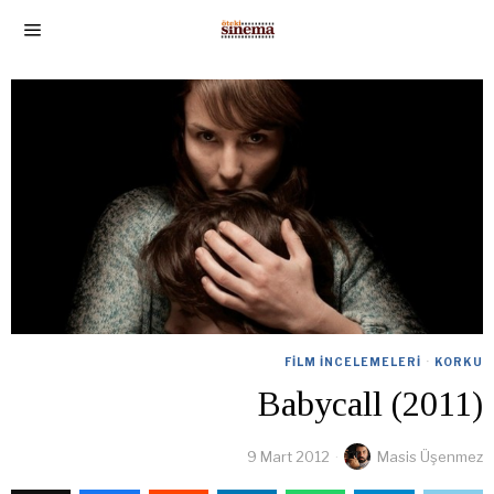
FILM İNCELEMELERI
·
KORKU
Babycall (2011)
9 Mart 2012
Masis Üşenmez