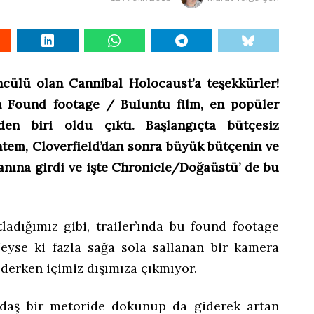
ncülü olan Cannibal Holocaust’a teşekkürler!
an Found footage / Buluntu film, en popüler
en biri oldu çıktı. Başlangıçta bütçesiz
ntem, Cloverfield’dan sonra büyük bütçenin ve
lanına girdi ve işte Chronicle/Doğaüstü’ de bu
ladığımız gibi, trailer’ında bu found footage
Neyse ki fazla sağa sola sallanan bir kamera
 derken içimiz dışımıza çıkmıyor.
kadaş bir metoride dokunup da giderek artan