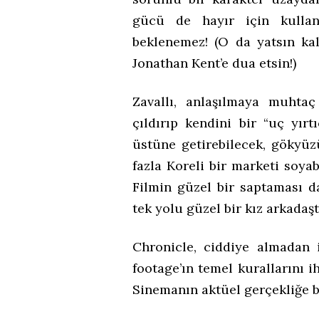
gücü de hayır için kullan
beklenemez! (O da yatsın ka
Jonathan Kent’e dua etsin!)
Zavallı, anlaşılmaya muht
çıldırıp kendini bir “uç yırt
üstüne getirebilecek, gökyü
fazla Koreli bir marketi soya
Filmin güzel bir saptaması d
tek yolu güzel bir kız arkadaşt
Chronicle, ciddiye almadan 
footage’ın temel kurallarını 
Sinemanın aktüel gerçekliğe b