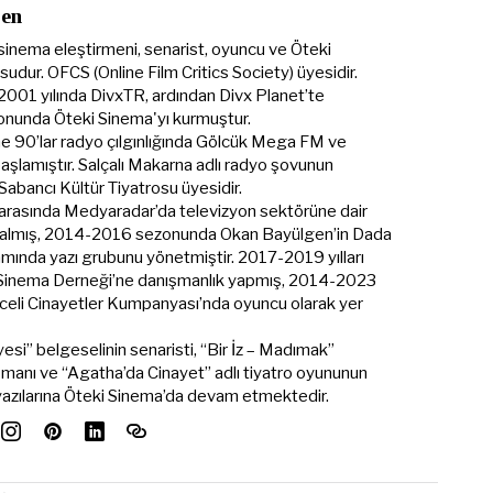
Şen
sinema eleştirmeni, senarist, oyuncu ve Öteki
udur. OFCS (Online Film Critics Society) üyesidir.
 2001 yılında DivxTR, ardından Divx Planet’te
onunda Öteki Sinema'yı kurmuştur.
ine 90’lar radyo çılgınlığında Gölcük Mega FM ve
şlamıştır. Salçalı Makarna adlı radyo şovunun
t Sabancı Kültür Tiyatrosu üyesidir.
 arasında Medyaradar’da televizyon sektörüne dair
me almış, 2014-2016 sezonunda Okan Bayülgen’in Dada
mında yazı grubunu yönetmiştir. 2017-2019 yılları
 Sinema Derneği’ne danışmanlık yapmış, 2014-2023
eli Cinayetler Kumpanyası’nda oyuncu olarak yer
esi” belgeselinin senaristi, “Bir İz – Madımak”
şmanı ve “Agatha’da Cinayet” adlı tiyatro oyununun
 yazılarına Öteki Sinema’da devam etmektedir.