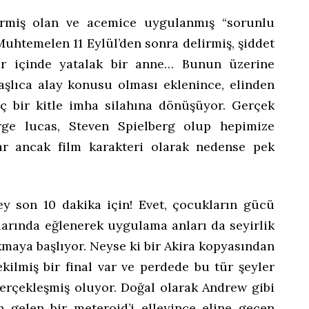
irmiş olan ve acemice uygulanmış “sorunlu
Muhtemelen 11 Eylül’den sonra delirmiş, şiddet
ar içinde yatalak bir anne… Bunun üzerine
şlıca alay konusu olması eklenince, elinden
 bir kitle imha silahına dönüşüyor. Gerçek
rge lucas, Steven Spielberg olup hepimize
lar ancak film karakteri olarak nedense pek
ey son 10 dakika için! Evet, çocukların gücü
larında eğlenerek uygulama anları da seyirlik
kmaya başlıyor. Neyse ki bir Akira kopyasından
kilmiş bir final var ve perdede bu tür şeyler
erçekleşmiş oluyor. Doğal olarak Andrew gibi
 gelen bir meteroid’i elleyince eline geçen