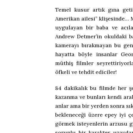
Temel kusur artık gına get
Amerikan ailesi” klişesinde… 
uygulayan bir baba ve acıl
Andrew Detmer’in okuldaki ba
kamerayı bırakmayan bu genç
hayatta böyle insanlar Geo
müthiş filmler seyrettiriyor
öfkeli ve tehdit ediciler!
84 dakikalık bu filmde her ş
kazanma ve bunları kendi ara
anlar ama bir yerden sonra sı
bekleneceği üzere epey iyi çe
görmek isteyenlerin arzusu g
sorunlu bir karakter uzaydan