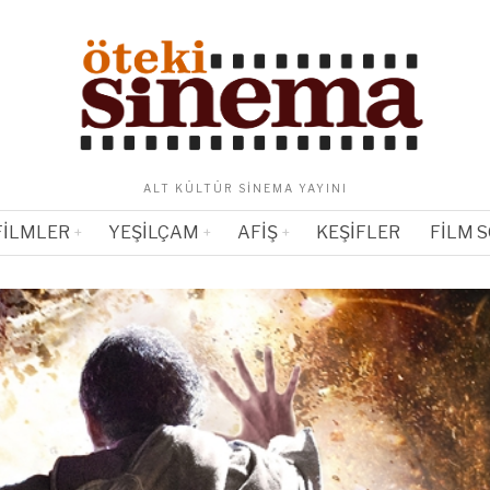
ALT KÜLTÜR SINEMA YAYINI
FILMLER
YEŞILÇAM
AFIŞ
KEŞIFLER
FILM 