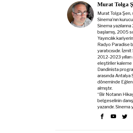
Murat Tolga 
Murat Tolga Şen, 
Sinema’nın kurucus
Sinema yazılarına
başlamış, 2005 s
Yayıncılık kariyer
Radyo Paradise ba
yaratıcısıdır. İzmi
2012-2023 yılları
eleştiriler kale
Dandinista progra
arasında Antalya
döneminde Eğlenc
almıştır.
“Bir Notanın Hikay
belgeselinin danı
yazarıdır. Sinema