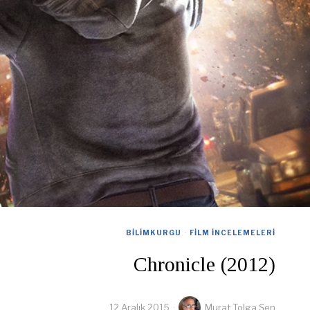
BILIMKURGU
·
FILM İNCELEMELERI
Chronicle (2012)
12 Aralık 2015
Murat Tolga Şen