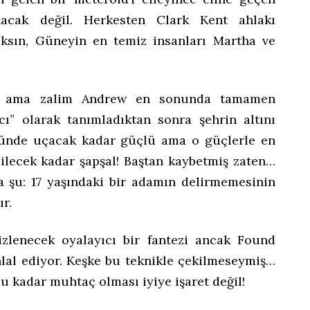
acak değil. Herkesten Clark Kent ahlakı
lksın, Güneyin en temiz insanları Martha ve
aç ama zalim Andrew en sonunda tamamen
ıcı” olarak tanımladıktan sonra şehrin altını
zünde uçacak kadar güçlü ama o güçlerle en
bilecek kadar şapşal! Baştan kaybetmiş zaten…
a şu: 17 yaşındaki bir adamın delirmemesinin
ır.
izlenecek oyalayıcı bir fantezi ancak Found
ihlal ediyor. Keşke bu teknikle çekilmeseymiş…
u kadar muhtaç olması iyiye işaret değil!