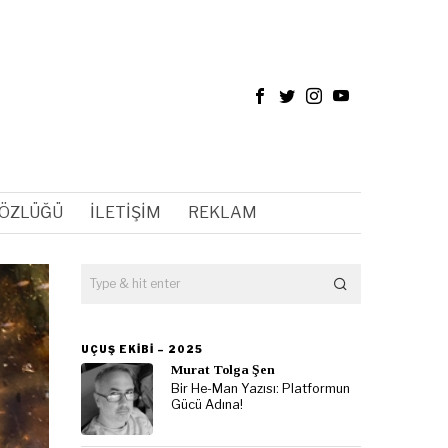
SÖZLÜĞÜ
İLETIŞIM
REKLAM
UÇUŞ EKIBI – 2025
Murat Tolga Şen
Bir He-Man Yazısı: Platformun
Gücü Adına!