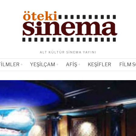
ALT KÜLTÜR SINEMA YAYINI
FILMLER
YEŞILÇAM
AFIŞ
KEŞIFLER
FILM 