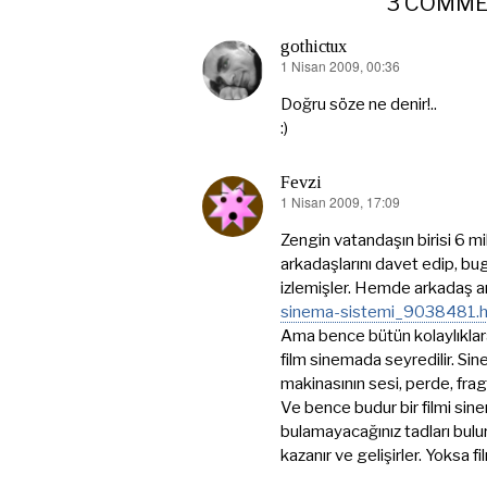
3 COMM
gothictux
1 Nisan 2009, 00:36
dedi
ki:
Doğru söze ne denir!..
:)
Fevzi
1 Nisan 2009, 17:09
dedi
ki:
Zengin vatandaşın birisi 6 m
arkadaşlarını davet edip, b
izlemişler. Hemde arkadaş a
sinema-sistemi_9038481.h
Ama bence bütün kolaylıklar
film sinemada seyredilir. Sine
makinasının sesi, perde, frag
Ve bence budur bir filmi si
bulamayacağınız tadları bulu
kazanır ve gelişirler. Yoksa f