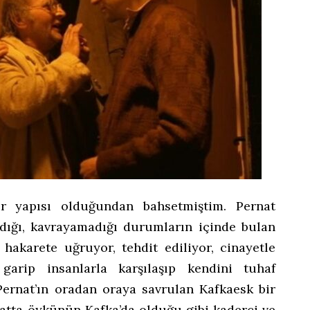
ir yapısı olduğundan bahsetmiştim. Pernat
dığı, kavrayamadığı durumların içinde bulan
r, hakarete uğruyor, tehdit ediliyor, cinayetle
 garip insanlarla karşılaşıp kendini tuhaf
Pernat’ın oradan oraya savrulan Kafkaesk bir
atta öykünün Kafka’da olduğu gibi kaderci ve