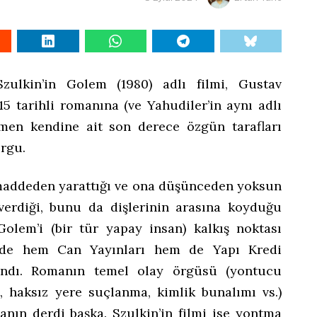
zulkin’in Golem (1980) adlı filmi, Gustav
5 tarihli romanına (ve Yahudiler’in aynı adlı
men kendine ait son derece özgün tarafları
urgu.
maddeden yarattığı ve ona düşünceden yoksun
verdiği, bunu da dişlerinin arasına koyduğu
 Golem’i (bir tür yapay insan) kalkış noktası
zde hem Can Yayınları hem de Yapı Kredi
landı. Romanın temel olay örgüsü (yontucu
t, haksız yere suçlanma, kimlik bunalımı vs.)
nın derdi başka. Szulkin’in filmi ise yontma