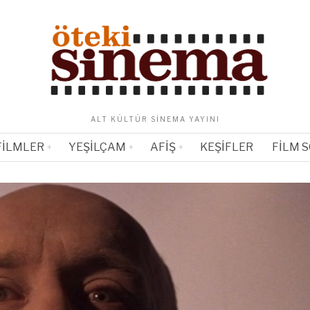
ALT KÜLTÜR SINEMA YAYINI
FILMLER
YEŞILÇAM
AFIŞ
KEŞIFLER
FILM 