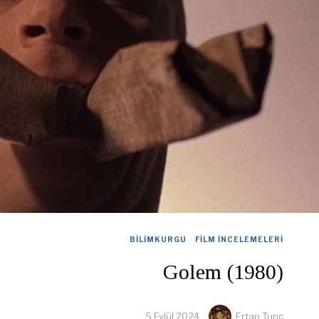
BILIMKURGU
·
FILM İNCELEMELERI
Golem (1980)
5 Eylül 2024
Ertan Tunc