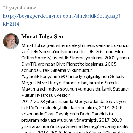
İlk yayınlanma:
http://beyazperde.mynet.com/sinekritikdetay.asp?
id=2114
Murat Tolga Şen
Murat Tolga Şen, sinema eleştirmeni, senarist, oyuncu
ve Öteki Sinema’nın kurucusudur. OFCS (Online Film
Critics Society) üyesidir. Sinema yazılarına 2001 yılında
DivxTR, ardından Divx Planet’te başlamış, 2005
sonunda Öteki Sinema'yı kurmuştur.
Yayıncılık kariyerine 90’lar radyo çılgınlığında Gölcük
Mega FM ve Radyo Paradise başlamıştır. Salçalı
Makarna adlı radyo şovunun yaratıcısıdır. İzmit Sabancı
Kültür Tiyatrosu üyesidir.
2012-2023 yılları arasında Medyaradar’da televizyon
sektörüne dair eleştiriler kaleme almış, 2014-2016
sezonunda Okan Bayülgen’in Dada Dandinista
programında yazı grubunu yönetmiştir. 2017-2019
yılları arasında Antalya Sinema Derneği’ne danışmanlık
yapmış, 2014-2023 döneminde Eğlenceli Cinayetler