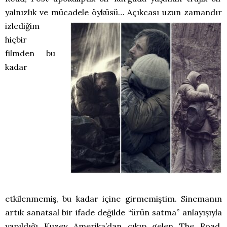
yalnızlık ve mücadele öyküsü…
Açıkcası uzun zamandır
izlediğim
hiçbir
filmden bu
kadar
etkilenmemiş, bu kadar içine girmemiştim. Sinemanın
artık sanatsal bir ifade değilde “ürün satma” anlayışıyla
yapıldığı Kuzey Amerika’dan çıkıp gelen The Road,