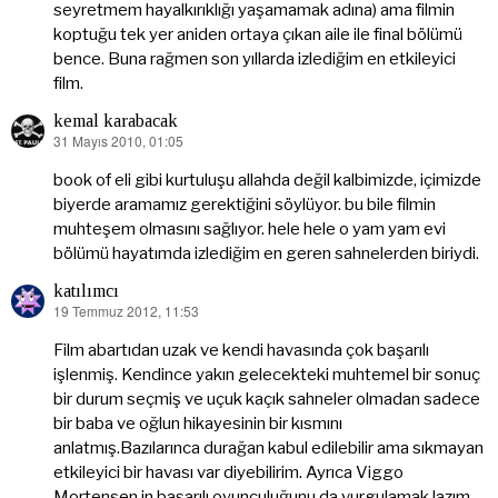
seyretmem hayalkırıklığı yaşamamak adına) ama filmin
koptuğu tek yer aniden ortaya çıkan aile ile final bölümü
bence. Buna rağmen son yıllarda izlediğim en etkileyici
film.
kemal karabacak
31 Mayıs 2010, 01:05
dedi
ki:
book of eli gibi kurtuluşu allahda değil kalbimizde, içimizde
biyerde aramamız gerektiğini söylüyor. bu bile filmin
muhteşem olmasını sağlıyor. hele hele o yam yam evi
bölümü hayatımda izlediğim en geren sahnelerden biriydi.
katılımcı
19 Temmuz 2012, 11:53
dedi
ki:
Film abartıdan uzak ve kendi havasında çok başarılı
işlenmiş. Kendince yakın gelecekteki muhtemel bir sonuç
bir durum seçmiş ve uçuk kaçık sahneler olmadan sadece
bir baba ve oğlun hikayesinin bir kısmını
anlatmış.Bazılarınca durağan kabul edilebilir ama sıkmayan
etkileyici bir havası var diyebilirim. Ayrıca Viggo
Mortensen in başarılı oyunculuğunu da vurgulamak lazım