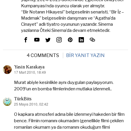
Kumpanyası’nda oyuncu olarak yer almıştır.
“Bir Notanın Hikayesi” belgeselinin senaristi, “Bir İz –
Madımak” belgeselinin danışmanı ve “Agatha’da
Cinayet” adlı tiyatro oyununun yazarıdır. Sinema
yazılarına Öteki Sinema’da devam etmektedir.
4 COMMENTS
BIR YANIT YAZIN
Yasin Karakaya
17 Mart 2010, 18:49
dedi
ki:
Murat abiyle kesinlikle aynı duyguları paylaşıyorum.
2009’un en bomba filmlerinden mutlaka izlenmeli..
TürkBits
25 Mayıs 2010, 02:42
dedi
ki:
O kapkara atmosferi adına bile izlenmeyi hakeden bir film
bence. Filmin romanını okumadım (genellikle filmi çekilen
romanları okumam ya da romanını okuduğum filmi