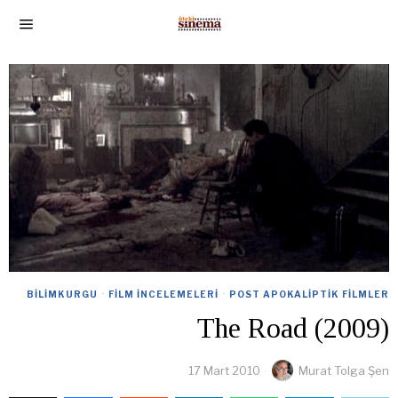
BILIMKURGU
·
FILM İNCELEMELERI
·
POST APOKALIPTIK FILMLER
The Road (2009)
17 Mart 2010
Murat Tolga Şen