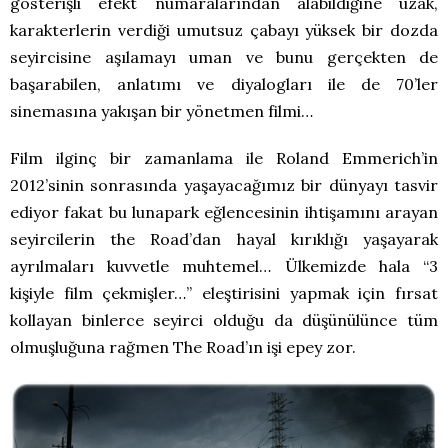
gösterişli efekt numaralarından alabildiğine uzak,
karakterlerin verdiği umutsuz çabayı yüksek bir dozda
seyircisine aşılamayı uman ve bunu gerçekten de
başarabilen, anlatımı ve diyalogları ile de 70’ler
sinemasına yakışan bir yönetmen filmi…
Film ilginç bir zamanlama ile Roland Emmerich’in
2012’sinin sonrasında yaşayacağımız bir dünyayı tasvir
ediyor fakat bu lunapark eğlencesinin ihtişamını arayan
seyircilerin the Road’dan hayal kırıklığı yaşayarak
ayrılmaları kuvvetle muhtemel… Ülkemizde hala “3
kişiyle film çekmişler…” eleştirisini yapmak için fırsat
kollayan binlerce seyirci olduğu da düşünülünce tüm
olmuşluğuna rağmen The Road’ın işi epey zor.