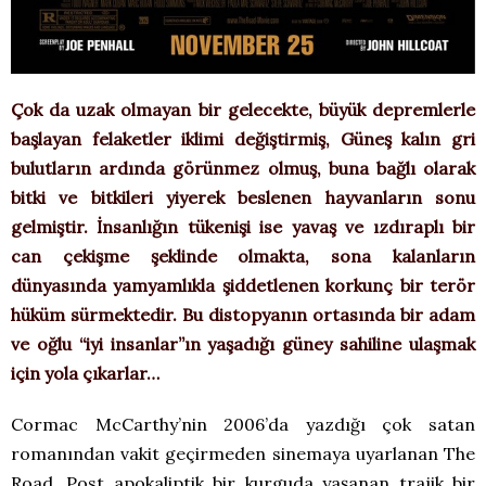
Çok da uzak olmayan bir gelecekte, büyük depremlerle
başlayan felaketler iklimi değiştirmiş, Güneş kalın gri
bulutların ardında görünmez olmuş, buna bağlı olarak
bitki ve bitkileri yiyerek beslenen hayvanların sonu
gelmiştir. İnsanlığın tükenişi ise yavaş ve ızdıraplı bir
can çekişme şeklinde olmakta, sona kalanların
dünyasında yamyamlıkla şiddetlenen korkunç bir terör
hüküm sürmektedir. Bu distopyanın ortasında bir adam
ve oğlu “iyi insanlar”ın yaşadığı güney sahiline ulaşmak
için yola çıkarlar…
Cormac McCarthy’nin 2006’da yazdığı çok satan
romanından vakit geçirmeden sinemaya uyarlanan The
Road, Post apokaliptik bir kurguda yaşanan trajik bir