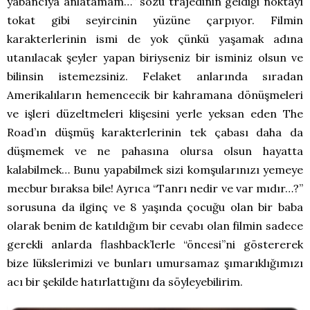
yabancıya anlatamam…” sözü trajedinin geldiği noktayı
tokat gibi seyircinin yüzüne çarpıyor. Filmin
karakterlerinin ismi de yok çünkü yaşamak adına
utanılacak şeyler yapan biriyseniz bir isminiz olsun ve
bilinsin istemezsiniz. Felaket anlarında sıradan
Amerikalıların hemencecik bir kahramana dönüşmeleri
ve işleri düzeltmeleri klişesini yerle yeksan eden The
Road’ın düşmüş karakterlerinin tek çabası daha da
düşmemek ve ne pahasına olursa olsun hayatta
kalabilmek… Bunu yapabilmek sizi komşularınızı yemeye
mecbur bıraksa bile! Ayrıca “Tanrı nedir ve var mıdır…?”
sorusuna da ilginç ve 8 yaşında çocuğu olan bir baba
olarak benim de katıldığım bir cevabı olan filmin sadece
gerekli anlarda flashback’lerle “öncesi”ni göstererek
bize lükslerimizi ve bunları umursamaz şımarıklığımızı
acı bir şekilde hatırlattığını da söyleyebilirim.