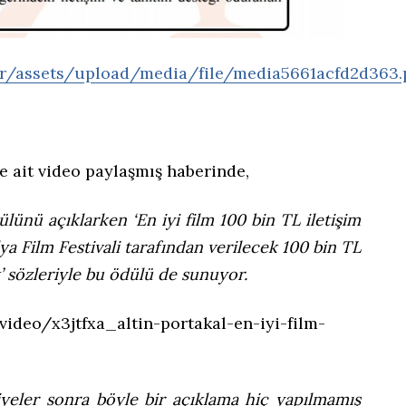
.tr/assets/upload/media/file/media5661acfd2d363.
e ait video paylaşmış haberinde,
lünü açıklarken ‘En iyi film 100 bin TL iletişim
a Film Festivali tarafından verilecek 100 bin TL
’ sözleriyle bu ödülü de sunuyor.
ideo/x3jtfxa_altin-portakal-en-iyi-film-
iyeler sonra böyle bir açıklama hiç yapılmamış