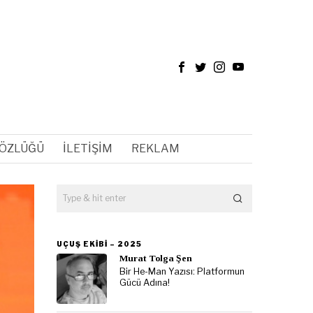
SÖZLÜĞÜ
İLETIŞIM
REKLAM
UÇUŞ EKIBI – 2025
Murat Tolga Şen
Bir He-Man Yazısı: Platformun
Gücü Adına!