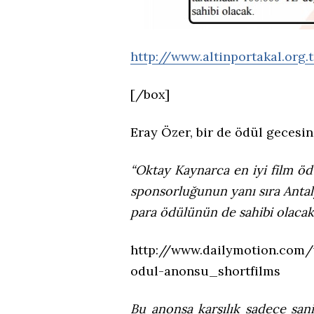
http://www.altinportakal.org
[/box]
Eray Özer, bir de ödül gecesin
“Oktay Kaynarca en iyi film ödü
sponsorluğunun yanı sıra Antaly
para ödülünün de sahibi olacak
http://www.dailymotion.com/v
odul-anonsu_shortfilms
Bu anonsa karşılık sadece san