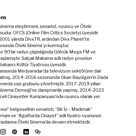
Şen
sinema eleştirmeni, senarist, oyuncu ve Öteki
udur. OFCS (Online Film Critics Society) üyesidir.
 2001 yılında DivxTR, ardından Divx Planet’te
onunda Öteki Sinema'yı kurmuştur.
ine 90’lar radyo çılgınlığında Gölcük Mega FM ve
şlamıştır. Salçalı Makarna adlı radyo şovunun
t Sabancı Kültür Tiyatrosu üyesidir.
 arasında Medyaradar’da televizyon sektörüne dair
me almış, 2014-2016 sezonunda Okan Bayülgen’in Dada
mında yazı grubunu yönetmiştir. 2017-2019 yılları
 Sinema Derneği’ne danışmanlık yapmış, 2014-2023
eli Cinayetler Kumpanyası’nda oyuncu olarak yer
esi” belgeselinin senaristi, “Bir İz – Madımak”
şmanı ve “Agatha’da Cinayet” adlı tiyatro oyununun
 yazılarına Öteki Sinema’da devam etmektedir.