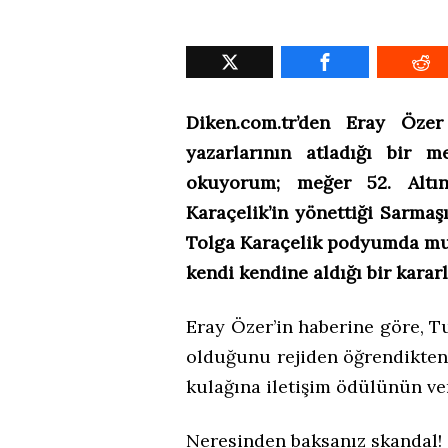
Diken.com.tr’den Eray Özer
yazarlarının atladığı bir m
okuyorum; meğer 52. Altın
Karaçelik’in yönettiği Sarmaş
Tolga Karaçelik podyumda mu
kendi kendine aldığı bir kara
Eray Özer’in haberine göre, T
olduğunu rejiden öğrendikte
kulağına iletişim ödülünün ve
Neresinden baksanız skandal!