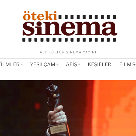
ALT KÜLTÜR SINEMA YAYINI
FILMLER
YEŞILÇAM
AFIŞ
KEŞIFLER
FILM 