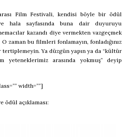
rası Film Festivali, kendisi böyle bir ödül
n ve hala sayfasında buna dair duyuruyu
inemacılar kazandı diye vermekten vazgeçmek
 O zaman bu filmleri fonlamayın, fonladığınız
ler tertiplemeyin. Ya düzgün yapın ya da “kültür
im yeteneklerimiz arasında yokmuş” deyip
lass=”” width=””]
 ve ödül açıklaması: