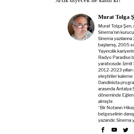
Artık diyecek ne kaldı ki?
Murat Tolga 
Murat Tolga Şen, 
Sinema’nın kurucus
Sinema yazılarına
başlamış, 2005 s
Yayıncılık kariyer
Radyo Paradise ba
yaratıcısıdır. İzmi
2012-2023 yılları
eleştiriler kale
Dandinista progra
arasında Antalya
döneminde Eğlenc
almıştır.
“Bir Notanın Hikay
belgeselinin danı
yazarıdır. Sinema