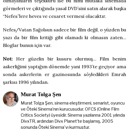
olmayanların teşekkürü ise bu filmi mutlaka sinemada
görmeleri ve çıktığında yasal DVD’sini satın alarak başka
“Nefes”lere heves ve cesaret vermesi olacaktır.
Nefes/Vatan Sağolsun sadece bir film değil, o yüzden bu
yazı da bir film kritiği gibi olamadı ki olmasın zaten…
Bloglar bunun için var.
Not:
Her güzelin bir kusuru olurmuş… Film benim
askerliğimi yaptığım dönemde yani 1993’te geçiyor ama
sonda askerlerin er gazinosunda söyledikleri Emrah
şarkısı 1996 yılından.
Murat Tolga Şen
Murat Tolga Şen, sinema eleştirmeni, senarist, oyuncu
ve Öteki Sinema’nın kurucusudur. OFCS (Online Film
Critics Society) üyesidir. Sinema yazılarına 2001 yılında
DivxTR, ardından Divx Planet’te başlamış, 2005
sonunda Öteki Sinema'yı kurmuştur.