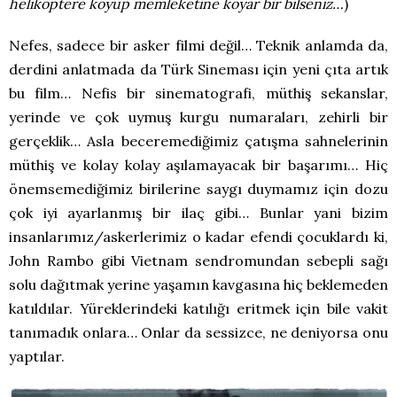
helikoptere koyup memleketine koyar bir bilseniz…
)
Nefes, sadece bir asker filmi değil… Teknik anlamda da,
derdini anlatmada da Türk Sineması için yeni çıta artık
bu film… Nefis bir sinematografi, müthiş sekanslar,
yerinde ve çok uymuş kurgu numaraları, zehirli bir
gerçeklik… Asla beceremediğimiz çatışma sahnelerinin
müthiş ve kolay kolay aşılamayacak bir başarımı… Hiç
önemsemediğimiz birilerine saygı duymamız için dozu
çok iyi ayarlanmış bir ilaç gibi… Bunlar yani bizim
insanlarımız/askerlerimiz o kadar efendi çocuklardı ki,
John Rambo gibi Vietnam sendromundan sebepli sağı
solu dağıtmak yerine yaşamın kavgasına hiç beklemeden
katıldılar. Yüreklerindeki katılığı eritmek için bile vakit
tanımadık onlara… Onlar da sessizce, ne deniyorsa onu
yaptılar.