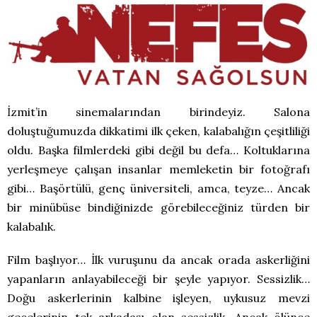
İzmit’in sinemalarından birindeyiz. Salona
doluştuğumuzda dikkatimi ilk çeken, kalabalığın çeşitliliği
oldu. Başka filmlerdeki gibi değil bu defa… Koltuklarına
yerleşmeye çalışan insanlar memleketin bir fotoğrafı
gibi… Başörtülü, genç üniversiteli, amca, teyze… Ancak
bir minübüse bindiğinizde görebileceğiniz türden bir
kalabalık.
Film başlıyor… İlk vuruşunu da ancak orada askerliğini
yapanların anlayabileceği bir şeyle yapıyor. Sessizlik…
Doğu askerlerinin kalbine işleyen, uykusuz mevzi
gecelerinin tek arkadaşı olan sessizlik. Ancak ölünce