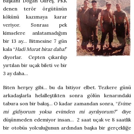
başkanı Doğan Güreş, PKK
denen terör örgütünün
kökünü kazımaya karar
veriyor. Sonrası pek
kimselere anlatamadığım
bir 13 ay… Bitmesine 7 gün
kala “
Hadi Murat biraz daha!
”
diyorlar. Cepten çıkarılıp
yırtılan bir uçak bileti ve bir
3 ay daha…
Biten herşey gibi… bu da bitiyor elbet. Tezkere günü
arkadaşlarla helalleştikten sonra gölün kenarındaki
tabura son bir bakış… O kadar zamandan sonra, “
Evime
mi gidiyorum yoksa evimden mi ayrılıyorum?
” diye
düşünmeden edemiyor insan… 2 saat uçak ve 8 saatlik
bir otobüs yolculuğunun ardından başka bir gerçekliğe