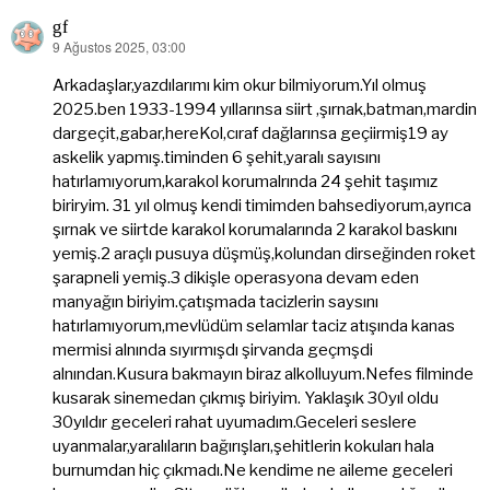
gf
9 Ağustos 2025, 03:00
dedi
ki:
Arkadaşlar,yazdılarımı kim okur bilmiyorum.Yıl olmuş
2025.ben 1933-1994 yıllarınsa siirt ,şırnak,batman,mardin
dargeçit,gabar,hereKol,cıraf dağlarınsa geçiirmiş19 ay
askelik yapmış.timinden 6 şehit,yaralı sayısını
hatırlamıyorum,karakol korumalrında 24 şehit taşımız
biriryim. 31 yıl olmuş kendi timimden bahsediyorum,ayrıca
şırnak ve siirtde karakol korumalarında 2 karakol baskını
yemiş.2 araçlı pusuya düşmüş,kolundan dirseğinden roket
şarapneli yemiş.3 dikişle operasyona devam eden
manyağın biriyim.çatışmada tacizlerin saysını
hatırlamıyorum,mevlüdüm selamlar taciz atışında kanas
mermisi alnında sıyırmışdı şirvanda geçmşdi
alnından.Kusura bakmayın biraz alkolluyum.Nefes filminde
kusarak sinemedan çıkmış biriyim. Yaklaşık 30yıl oldu
30yıldır geceleri rahat uyumadım.Geceleri seslere
uyanmalar,yaralıların bağırışları,şehitlerin kokuları hala
burnumdan hiç çıkmadı.Ne kendime ne aileme geceleri