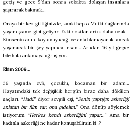
geçiş ve gece 9’dan sonra sokakta dolaşan insanlara
şaşırarak bakmak…
Oraya bir kez gittiğinizde, sanki hep o Mutki dağlarında
yaşamışsınız gibi geliyor. Eski dostlar artık daha uzak…
Kimsenin adını koyamayacağı ve anlatılamayacak, ancak
yaşanacak bir şey yapınca insan… Aradan 16 yıl geçse
bile hala anlamaya uğraşıyor.
Ekim 2009…
36 yaşında evli, çocuklu, kocaman bir adam…
Hayatındaki tek değişiklik hergün biraz daha dökülen
saçları. “
Hadi!
” diyor sevgili eşi, “
Senin yaptığın askerliği
anlatan bir film var, ona gidelim.
” Ona dönüp söylemek
istiyorum “
Herkes kendi askerliğini yapar…
” Ama bir
kadınla askerliği ne kadar konuşabilirsin ki..?