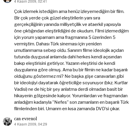
4 Kasım 2009, 02:41
dedi
ki:
Çok izlemek istediğim ama henüz izleyemediğim bir film.
Bir çok yerde çok güzel eleştirilerin yanı sıra
gerçekçiliğinin yanında milliyetçilik ve ataerkil yapısıyla
öne çıktığından eleştirildiğini de okudum. Filmi izlemediğim
için yorum yapamam ama fragmanına 5 üzerinden 5
vermiştim. Dahası Türk sineması için yeniden
umutlanmama sebep oldu. Sanırım filme ideolojik açıdan
tutunda duygusal anlamda dahi herkes kendi açısından
bakıp eleştirisini getiriyor. Yazarın eleştirisi de kendi
duygularına göre olmuş. Ama bu bir filmin ne kadar başarılı
olduğunu göstermez mi? Ne başka gişe canavarları gibi
bir ideolojiyi dayatarak öğreticiliğe soyunuyor (bkz. Kurtlar
Vadisi) ne de hiç bir şey anlatma derdi olmadan basit bir
hikayenin gölgesinde kalıyor. Yorumlardan ve fragmandan
anladığım kadarıyla ”Nefes” son zamanların en başarılı Türk
filmlerinden biri. Umarım en kısa zamanda DVD’si çıkar.
can evrenol
4 Kasım 2009, 04:29
dedi
ki: