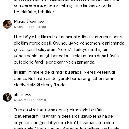
son derece güzel temsil etmiş. Burdan Serdar’a da
teşekkürler, tebrikler.
Masis Üşenmez
4 Kasım 2009, 10:00
dedi
ki:
Hep böyle bir filmimiz olmasını istedim, uzun zaman sonra
dileğim gerçekleşti. Oyunculuk ve yönetmenlik anlamında
çok başarılı buluyorum Nefes’i. Türkiye müthiş bir
yönetmenle tanıştı bence bu filmle umarım daha büyük
bütçelerle farklı işler çıkarır yakın zamanda.
İki isimli filmlere de kılımdır bu arada. Nefes yeterliydi
bence. Bu halde bir deliyürek bumerang cehennemi
ciddiyetsizliği olmuş filmde.
ufearless
4 Kasım 2009, 19:18
dedi
ki:
Tam da vize haftasına denk gelmesiyle bir türlü
izleyemedim.Fragmanını defalarca izeyip fena halde
heyecanlandığımı biliyorum.Kötü bir zamanlama oldu