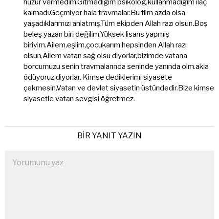
huzur vermedim.Gitmediğim psikolog,kullanmadığım ilaç
kalmadı.Geçmiyor hala travmalar.Bu film azda olsa
yaşadıklarımızı anlatmış.Tüm ekipden Allah razı olsun.Boş
beleş yazan biri değilim.Yüksek lisans yapmış
biriyim.Ailem,eşlim,çocukarım hepsinden Allah razı
olsun,Ailem vatan sağ olsu diyorlar,bizimde vatana
borcumuzu senin travmalarında seninde yanında olm.akla
ödüyoruz diyorlar. Kimse dediklerimi siyasete
çekmesin.Vatan ve devlet siyasetin üstündedir.Bize kimse
siyasetle vatan sevgisi öğretmez.
BIR YANIT YAZIN