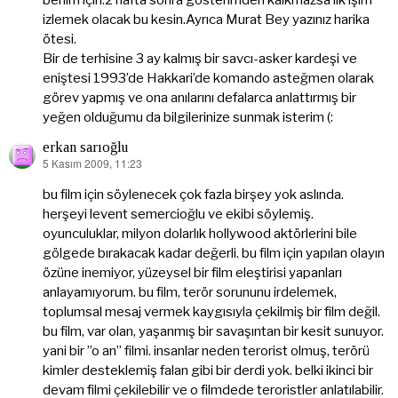
benim için.2 hafta sonra gösterimden kalkmazsa ilk işim
izlemek olacak bu kesin.Ayrıca Murat Bey yazınız harika
ötesi.
Bir de terhisine 3 ay kalmış bir savcı-asker kardeşi ve
eniştesi 1993’de Hakkari’de komando asteğmen olarak
görev yapmış ve ona anılarını defalarca anlattırmış bir
yeğen olduğumu da bilgilerinize sunmak isterim (:
erkan sarıoğlu
5 Kasım 2009, 11:23
dedi
ki:
bu film için söylenecek çok fazla birşey yok aslında.
herşeyi levent semercioğlu ve ekibi söylemiş.
oyunculuklar, milyon dolarlık hollywood aktörlerini bile
gölgede bırakacak kadar değerli. bu film için yapılan olayın
özüne inemiyor, yüzeysel bir film eleştirisi yapanları
anlayamıyorum. bu film, terör sorununu irdelemek,
toplumsal mesaj vermek kaygısıyla çekilmiş bir film değil.
bu film, var olan, yaşanmış bir savaşıntan bir kesit sunuyor.
yani bir ”o an” filmi. insanlar neden terorist olmuş, terörü
kimler desteklemiş falan gibi bir derdi yok. belki ikinci bir
devam filmi çekilebilir ve o filmdede teroristler anlatılabilir.