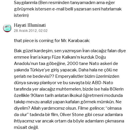
Saygılarımla (Ben resminden tanıyamadım ama eğer
görüşmek istersen e-mail belli yazarsan seni hatırlamak
isterim)
Hayati Illuminati
28 Aralık 2012, 02:02
dedi
ki:
that piece is coming for Mr. Karabacak:
Bak güzel kardeşim, sen yazmışsın İran olacağız falan diye
emmee İran’a karşı Füze Kalkanı’nı kurduk Doğu
Anadolu’nun taa göbeğine, 2000 tane Nato askeri de
yakında Türkiye’ye giriş yapacak. Daha hala ne çölü ne
şeriatı ne bedevisi?? Emperyalistler bizim üzerimizden
dünya savaşı planlıyor ve bu savaşta biz ABD-Nato
tarafında yer alacağız muhtemelen, bizde ise hala 80lerin
özellikle 90ların tarih anlatan ilkokul öğretmeni modunda
takılıp mevzu analizi yapan kafaları görmek mümkün. Ne
diyelim? Allah yardımcımız olsun. Filme gelince; “olmasa
da olur” tadında bir film, Oliver Stone gibi cesur adamlara
ihtiyacımız var ancak ortam da böyle adamların çıkmasına
müsait değil.