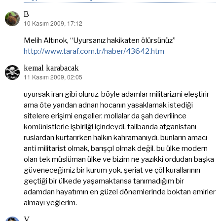
B
10 Kasım 2009, 17:12
dedi
ki:
Melih Altınok, “Uyursanız hakikaten ölürsünüz”
http://www.taraf.com.tr/haber/43642.htm
kemal karabacak
11 Kasım 2009, 02:05
dedi
ki:
uyursak iran gibi oluruz. böyle adamlar militarizmi eleştirir
ama öte yandan adnan hocanın yasaklamak istediği
sitelere erişimi engeller. mollalar da şah devrilince
komünistlerle işbirliği içindeydi. talibanda afganistanı
ruslardan kurtarırken halkın kahramanıydı. bunların amacı
anti militarist olmak, barışçıl olmak değil. bu ülke modern
olan tek müslüman ülke ve bizim ne yazıkki ordudan başka
güveneceğimiz bir kurum yok. şeriat ve çöl kurallarının
geçtiği bir ülkede yaşamaktansa tanımadığım bir
adamdan hayatımın en güzel dönemlerinde boktan emirler
almayı yeğlerim.
V