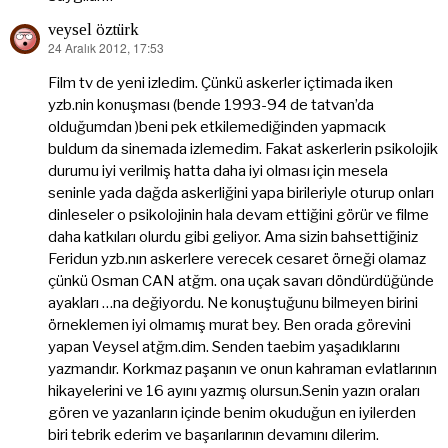
veysel öztürk
24 Aralık 2012, 17:53
dedi
ki:
Film tv de yeni izledim. Çünkü askerler içtimada iken
yzb.nin konuşması (bende 1993-94 de tatvan’da
olduğumdan )beni pek etkilemediğinden yapmacık
buldum da sinemada izlemedim. Fakat askerlerin psikolojik
durumu iyi verilmiş hatta daha iyi olması için mesela
seninle yada dağda askerliğini yapa birileriyle oturup onları
dinleseler o psikolojinin hala devam ettiğini görür ve filme
daha katkıları olurdu gibi geliyor. Ama sizin bahsettiğiniz
Feridun yzb.nın askerlere verecek cesaret örneği olamaz
çünkü Osman CAN atğm. ona uçak savarı döndürdüğünde
ayakları …na değiyordu. Ne konuştuğunu bilmeyen birini
örneklemen iyi olmamış murat bey. Ben orada görevini
yapan Veysel atğm.dim. Senden taebim yaşadıklarını
yazmandır. Korkmaz paşanın ve onun kahraman evlatlarının
hikayelerini ve 16 ayını yazmış olursun.Senin yazın oraları
gören ve yazanların içinde benim okuduğun en iyilerden
biri tebrik ederim ve başarılarının devamını dilerim.