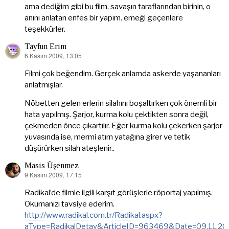
ama dediğim gibi bu film, savaşın taraflarından birinin, o
anını anlatan enfes bir yapım. emeği geçenlere
teşekkürler.
Tayfun Erim
6 Kasım 2009, 13:05
dedi
ki:
Filmi çok beğendim. Gerçek anlamda askerde yaşananları
anlatmışlar.
Nöbetten gelen erlerin silahını boşaltırken çok önemli bir
hata yapılmış. Şarjor, kurma kolu çektikten sonra değil,
çekmeden önce çıkartılır. Eğer kurma kolu çekerken şarjor
yuvasında ise, mermi atım yatağına girer ve tetik
düşürürken silah ateşlenir..
Masis Üşenmez
9 Kasım 2009, 17:15
dedi
ki:
Radikal’de filmle ilgili karşıt görüşlerle röportaj yapılmış.
Okumanızı tavsiye ederim.
http://www.radikal.com.tr/Radikal.aspx?
aType=RadikalDetay&ArticleID=963469&Date=09.11.20