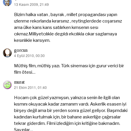
13 Kasım 2009, 21:49
dedi
ki:
Bizim halka vatan , bayrak , millet propagandası yapın
ızlenme rekorlarıda kırarsınız , reytinglerdede coşarsınız
ama ülke karıs karıs satılırken kımsenın sesı
cıkmaz.Milliyetcılıkle degıldı ırkcılıkla cıkar saglamaya
kesınlıkle karsıyım.
gorcun
4 Eylül 2010, 00:30
dedi
ki:
Müthiş film, müthiş yazı. Türk sineması için gurur verici bir
film ötesi…
murat
21 Ekim 2011, 01:40
dedi
ki:
Hocam çok güzel yazmışsın, yalnızca senin ile ilgili olan
kısmını okuyacak kadar zamanım vardı. Askerlik esasen iyi
birşey değil ama bir yerden sonra güzel geliyor. Başımdaki
kadından kurtulmak için, bir bahane askerliğe çağırsalar
tekrar giderdim. Filmi izlediğim için kritiğine bakmadım.
Saygılar…