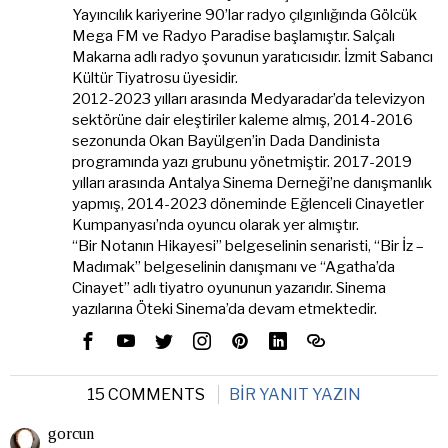
Yayıncılık kariyerine 90’lar radyo çılgınlığında Gölcük
Mega FM ve Radyo Paradise başlamıştır. Salçalı
Makarna adlı radyo şovunun yaratıcısıdır. İzmit Sabancı
Kültür Tiyatrosu üyesidir.
2012-2023 yılları arasında Medyaradar’da televizyon
sektörüne dair eleştiriler kaleme almış, 2014-2016
sezonunda Okan Bayülgen’in Dada Dandinista
programında yazı grubunu yönetmiştir. 2017-2019
yılları arasında Antalya Sinema Derneği’ne danışmanlık
yapmış, 2014-2023 döneminde Eğlenceli Cinayetler
Kumpanyası’nda oyuncu olarak yer almıştır.
“Bir Notanın Hikayesi” belgeselinin senaristi, “Bir İz –
Madımak” belgeselinin danışmanı ve “Agatha’da
Cinayet” adlı tiyatro oyununun yazarıdır. Sinema
yazılarına Öteki Sinema’da devam etmektedir.
15 COMMENTS
BIR YANIT YAZIN
gorcun