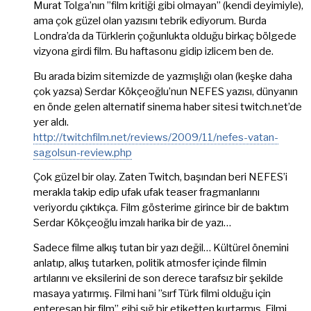
Murat Tolga’nın ”film kritiği gibi olmayan” (kendi deyimiyle),
ama çok güzel olan yazısını tebrik ediyorum. Burda
Londra’da da Türklerin çoğunlukta olduğu birkaç bölgede
vizyona girdi film. Bu haftasonu gidip izlicem ben de.
Bu arada bizim sitemizde de yazmışlığı olan (keşke daha
çok yazsa) Serdar Kökçeoğlu’nun NEFES yazısı, dünyanın
en önde gelen alternatif sinema haber sitesi twitch.net’de
yer aldı.
http://twitchfilm.net/reviews/2009/11/nefes-vatan-
sagolsun-review.php
Çok güzel bir olay. Zaten Twitch, başından beri NEFES’i
merakla takip edip ufak ufak teaser fragmanlarını
veriyordu çıktıkça. Film gösterime girince bir de baktım
Serdar Kökçeoğlu imzalı harika bir de yazı…
Sadece filme alkış tutan bir yazı değil… Kültürel önemini
anlatıp, alkış tutarken, politik atmosfer içinde filmin
artılarını ve eksilerini de son derece tarafsız bir şekilde
masaya yatırmış. Filmi hani ”sırf Türk filmi olduğu için
enteresan bir film” gibi sığ bir etiketten kurtarmış. Filmi