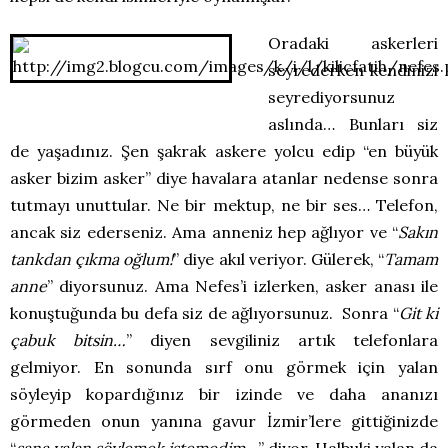
Oradaki askerleri
seyrederken kendinizi
seyrediyorsunuz
aslında… Bunları siz
de yaşadınız. Şen şakrak askere yolcu edip “en büyük
asker bizim asker” diye havalara atanlar nedense sonra
tutmayı unuttular. Ne bir mektup, ne bir ses… Telefon,
ancak siz ederseniz. Ama anneniz hep ağlıyor ve “
Sakın
tankdan çıkma oğlum!
” diye akıl veriyor. Gülerek, “
Tamam
anne
” diyorsunuz. Ama Nefes’i izlerken, asker anası ile
konuştuğunda bu defa siz de ağlıyorsunuz. Sonra “
Git ki
çabuk bitsin…
” diyen sevgiliniz artık telefonlara
gelmiyor. En sonunda sırf onu görmek için yalan
söyleyip kopardığınız bir izinde ve daha ananızı
görmeden onun yanına gavur İzmir’lere gittiğinizde
“
sana yalan söylemek istemedim…
” diyor. Halbuki yalan da