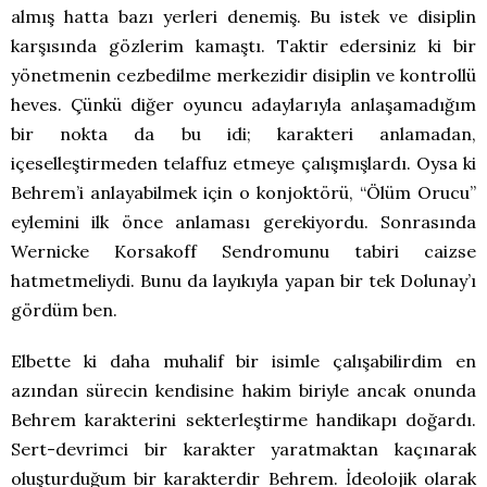
almış hatta bazı yerleri denemiş. Bu istek ve disiplin
karşısında gözlerim kamaştı. Taktir edersiniz ki bir
yönetmenin cezbedilme merkezidir disiplin ve kontrollü
heves. Çünkü diğer oyuncu adaylarıyla anlaşamadığım
bir nokta da bu idi; karakteri anlamadan,
içeselleştirmeden telaffuz etmeye çalışmışlardı. Oysa ki
Behrem’i anlayabilmek için o konjoktörü, “Ölüm Orucu”
eylemini ilk önce anlaması gerekiyordu. Sonrasında
Wernicke Korsakoff Sendromunu tabiri caizse
hatmetmeliydi. Bunu da layıkıyla yapan bir tek Dolunay’ı
gördüm ben.
Elbette ki daha muhalif bir isimle çalışabilirdim en
azından sürecin kendisine hakim biriyle ancak onunda
Behrem karakterini sekterleştirme handikapı doğardı.
Sert-devrimci bir karakter yaratmaktan kaçınarak
oluşturduğum bir karakterdir Behrem. İdeolojik olarak