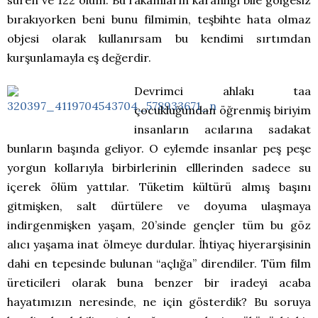
süren ve 122 ölüm. Bu rakamların karanlığı bile gölgesiz
bırakıyorken beni bunu filmimin, teşbihte hata olmaz
objesi olarak kullanırsam bu kendimi sırtımdan
kurşunlamayla eş değerdir.
Devrimci ahlakı taa
çocukluğundan öğrenmiş biriyim
insanların acılarına sadakat
bunların başında geliyor. O eylemde insanlar peş peşe
yorgun kollarıyla birbirlerinin elllerinden sadece su
içerek ölüm yattılar. Tüketim kültürü almış başını
gitmişken, salt dürtülere ve doyuma ulaşmaya
indirgenmişken yaşam, 20’sinde gençler tüm bu göz
alıcı yaşama inat ölmeye durdular. İhtiyaç hiyerarşisinin
dahi en tepesinde bulunan “açlığa” direndiler. Tüm film
üreticileri olarak buna benzer bir iradeyi acaba
hayatımızın neresinde, ne için gösterdik? Bu soruya