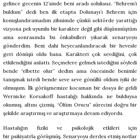
gelince gecenin 12’sinde beni aradı soluksuz. “Behrem’i
buldum” dedi ben ilk etapta Dolunayı’ı Behrem için
konuşlandıramadım zihnimde çünkü sektörde yarattığı
vizyona pek uyumlu bir karakter değil gibi düşünmüştüm
ama sonrasında bu önkabulleri yıkarak senaryoyu
gönderdim. Beni dahi heyecanlandıracak bir hevesle
geri dönüşü oldu bana. Karakteri çok sevdiğini, çok
etkilendiğini anlattı. Seçmelere gelmek istediğini söyledi
bende “elbette olur” dedim ama öncesinde benimle
tanışmak istedi bende seve seve gönüllü oldum iyiki de
olmuşum. İlk görüşmemize kocaman bir dosya ile geldi
Wernicke Korsakoff hastalığı hakkında ne bulduysa
okumuş, altını çizmiş. “Ölüm Orucu” sürecini doğru bir
şekilde araştırmış ve araştırmaya devam ediyordu.
Hastalığın fiziki ve psikolojik etkileri için
bir psikiyatrla görüşmüş. Senaryoyu derdes etmiş notlar