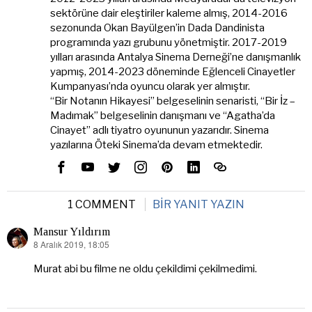
sektörüne dair eleştiriler kaleme almış, 2014-2016
sezonunda Okan Bayülgen’in Dada Dandinista
programında yazı grubunu yönetmiştir. 2017-2019
yılları arasında Antalya Sinema Derneği’ne danışmanlık
yapmış, 2014-2023 döneminde Eğlenceli Cinayetler
Kumpanyası’nda oyuncu olarak yer almıştır.
“Bir Notanın Hikayesi” belgeselinin senaristi, “Bir İz –
Madımak” belgeselinin danışmanı ve “Agatha’da
Cinayet” adlı tiyatro oyununun yazarıdır. Sinema
yazılarına Öteki Sinema’da devam etmektedir.
1 COMMENT
BIR YANIT YAZIN
Mansur Yıldırım
8 Aralık 2019, 18:05
dedi
ki:
Murat abi bu filme ne oldu çekildimi çekilmedimi.