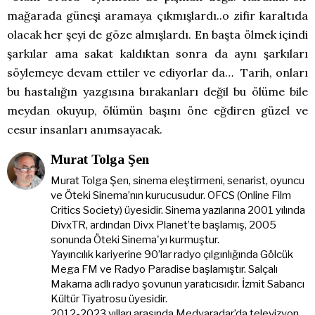
mağarada güneşi aramaya çıkmışlardı..o zifir karaltıda
olacak her şeyi de göze almışlardı. En başta ölmek içindi
şarkılar ama sakat kaldıktan sonra da aynı şarkıları
söylemeye devam ettiler ve ediyorlar da… Tarih, onları
bu hastalığın yazgısına bırakanları değil bu ölüme bile
meydan okuyup, ölümün başını öne eğdiren güzel ve
cesur insanları anımsayacak.
Murat Tolga Şen
Murat Tolga Şen, sinema eleştirmeni, senarist, oyuncu
ve Öteki Sinema’nın kurucusudur. OFCS (Online Film
Critics Society) üyesidir. Sinema yazılarına 2001 yılında
DivxTR, ardından Divx Planet’te başlamış, 2005
sonunda Öteki Sinema'yı kurmuştur.
Yayıncılık kariyerine 90’lar radyo çılgınlığında Gölcük
Mega FM ve Radyo Paradise başlamıştır. Salçalı
Makarna adlı radyo şovunun yaratıcısıdır. İzmit Sabancı
Kültür Tiyatrosu üyesidir.
2012-2023 yılları arasında Medyaradar’da televizyon