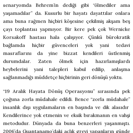
senaryomda Behrem’in dediği gibi “ölmediler ama
yaşamadılar” da. Kusurlu bir hayatı dayattılar onlara
ama buna rağmen hiçbiri köşesine çekilmiş akşam beş
çayı toplantısı yapmıyor. Bir kere pek çok Wernicke
Korsakoff hastası hala çalışıyor. Çünkü bürokratik
bağlamda hiçbir güvenceleri yok yani tedavi
masraflarını da yine bizzat kendileri üstlenmiş
durumdalar. Zaten ölmek için hazırlamışlardı
heybelerini yani talepleri kabul edilip, anlaşma
sağlanmadığı müddetçe hiçbirinin geri dönüşü yoktu.
“19 Aralık Hayata Dönüş Operasyonu” sırasında pek
çoğuna zorla müdahale edildi. Bence “zorla müdahale”
insanlık dışı uygulamaların en başında ve dik alasıdır
Kendilerince yok etmenin ve eksik bırakmanın en vahşi
metodudur. Dünyada da buna benzerleri yaşanmıştı.
2006’da Guantanamo’daki açlık grevi yapanların günde