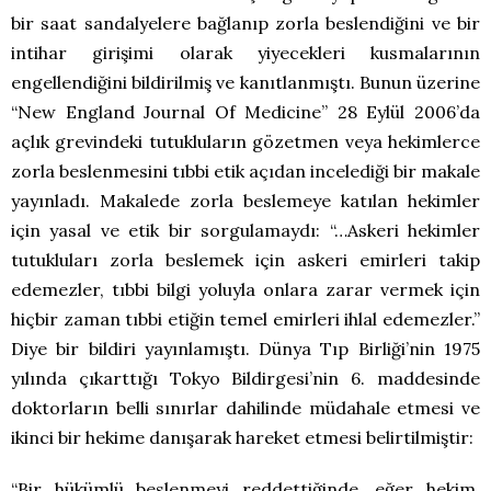
bir saat sandalyelere bağlanıp zorla beslendiğini ve bir
intihar girişimi olarak yiyecekleri kusmalarının
engellendiğini bildirilmiş ve kanıtlanmıştı. Bunun üzerine
“New England Journal Of Medicine” 28 Eylül 2006’da
açlık grevindeki tutukluların gözetmen veya hekimlerce
zorla beslenmesini tıbbi etik açıdan incelediği bir makale
yayınladı. Makalede zorla beslemeye katılan hekimler
için yasal ve etik bir sorgulamaydı: “…Askeri hekimler
tutukluları zorla beslemek için askeri emirleri takip
edemezler, tıbbi bilgi yoluyla onlara zarar vermek için
hiçbir zaman tıbbi etiğin temel emirleri ihlal edemezler.”
Diye bir bildiri yayınlamıştı. Dünya Tıp Birliği’nin 1975
yılında çıkarttığı Tokyo Bildirgesi’nin 6. maddesinde
doktorların belli sınırlar dahilinde müdahale etmesi ve
ikinci bir hekime danışarak hareket etmesi belirtilmiştir:
“Bir hükümlü beslenmeyi reddettiğinde, eğer hekim,