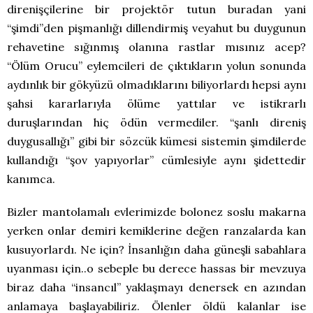
direnişçilerine bir projektör tutun buradan yani
“şimdi”den pişmanlığı dillendirmiş veyahut bu duygunun
rehavetine sığınmış olanına rastlar mısınız acep?
“Ölüm Orucu” eylemcileri de çıktıkların yolun sonunda
aydınlık bir gökyüzü olmadıklarını biliyorlardı hepsi aynı
şahsi kararlarıyla ölüme yattılar ve istikrarlı
duruşlarından hiç ödün vermediler. “şanlı direniş
duygusallığı” gibi bir sözcük kümesi sistemin şimdilerde
kullandığı “şov yapıyorlar” cümlesiyle aynı şidettedir
kanımca.
Bizler mantolamalı evlerimizde bolonez soslu makarna
yerken onlar demiri kemiklerine değen ranzalarda kan
kusuyorlardı. Ne için? İnsanlığın daha güneşli sabahlara
uyanması için..o sebeple bu derece hassas bir mevzuya
biraz daha “insancıl” yaklaşmayı denersek en azından
anlamaya başlayabiliriz. Ölenler öldü kalanlar ise