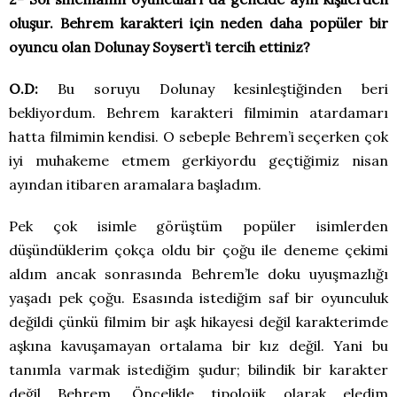
oluşur. Behrem karakteri için neden daha popüler bir
oyuncu olan Dolunay Soysert’i tercih ettiniz?
O.D:
Bu soruyu Dolunay kesinleştiğinden beri
bekliyordum. Behrem karakteri filmimin atardamarı
hatta filmimin kendisi. O sebeple Behrem’i seçerken çok
iyi muhakeme etmem gerkiyordu geçtiğimiz nisan
ayından itibaren aramalara başladım.
Pek çok isimle görüştüm popüler isimlerden
düşündüklerim çokça oldu bir çoğu ile deneme çekimi
aldım ancak sonrasında Behrem’le doku uyuşmazlığı
yaşadı pek çoğu. Esasında istediğim saf bir oyunculuk
değildi çünkü filmim bir aşk hikayesi değil karakterimde
aşkına kavuşamayan ortalama bir kız değil. Yani bu
tanımla varmak istediğim şudur; bilindik bir karakter
değil Behrem. Öncelikle tipolojik olarak eledim