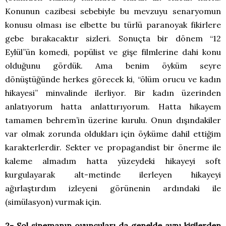
Konunun cazibesi sebebiyle bu mevzuyu senaryomun
konusu olması ise elbette bu türlü paranoyak fikirlere
gebe bırakacaktır sizleri. Sonuçta bir dönem “12
Eylül”ün komedi, popülist ve gişe filmlerine dahi konu
olduğunu gördük. Ama benim öyküm seyre
dönüştüğünde herkes görecek ki, “ölüm orucu ve kadın
hikayesi” minvalinde ilerliyor. Bir kadın üzerinden
anlatıyorum hatta anlattırıyorum. Hatta hikayem
tamamen behrem’in üzerine kurulu. Onun dışındakiler
var olmak zorunda oldukları için öyküme dahil ettiğim
karakterlerdir. Sekter ve propagandist bir önerme ile
kaleme almadım hatta yüzeydeki hikayeyi soft
kurgulayarak alt-metinde ilerleyen hikayeyi
ağırlaştırdım izleyeni görünenin ardındaki ile
(simülasyon) vurmak için.
2- Sol sinemanın oyuncuları da genelde aynı kişilerden