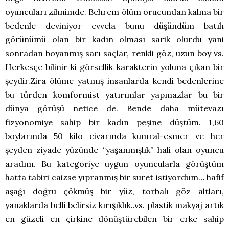
oyuncuları zihnimde. Behrem ölüm orucundan kalma bir
bedenle deviniyor evvela bunu düşündüm batılı
görünümü olan bir kadın olması sarik olurdu yani
sonradan boyanmış sarı saçlar, renkli göz, uzun boy vs.
Herkesçe bilinir ki görsellik karakterin yoluna çıkan bir
şeydir.Zira ölüme yatmış insanlarda kendi bedenlerine
bu türden komformist yatırımlar yapmazlar bu bir
dünya görüşü netice de. Bende daha mütevazı
fizyonomiye sahip bir kadın peşine düştüm. 1,60
boylarında 50 kilo civarında kumral-esmer ve her
şeyden ziyade yüzünde “yaşanmışlık” hali olan oyuncu
aradım. Bu kategoriye uygun oyuncularla görüştüm
hatta tabiri caizse yıpranmış bir suret istiyordum… hafif
aşağı doğru çökmüş bir yüz, torbalı göz altları,
yanaklarda belli belirsiz kırışıklık..vs. plastik makyaj artık
en güzeli en çirkine dönüştürebilen bir erke sahip