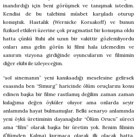
inandırdığı için beni görüşmek ve tanışmak istedim.
Kendisi de bu talebimi müsbet karşıladı oturup
konuştuk. Hastalık (Wernicke Korsakoff) ve bunun
fiziksel etkileri üzerine çok pragmatist bir konuşma oldu
hatta çünkü Ruhi abi uzun bir vakittir gözlemliyordu
onları ama gelin görün ki filmi hala izlemedim ve
sanırım vizyona girdiğinde oyuncularım ve filmimin
diğer ekibi ile izleyeceğim.
“sol sinemanın” yeni kanıksadığı meselesine gelirsek
esasında ben “Simurg” haricinde ölüm oruçlarını konu
edinen başka bir filme rastlamış değilim zaman zaman
kulağıma değen öyküler oluyor ama onlarda seyir
anlamında hayat bulmamışlar. Belki senaryo anlamında
yeni öykü üretiminin dayanağıdır “Ölüm Orucu” süreci
ama “film” olarak başka bir üretim yok. Benim filmim
(Ölümden Kalma) kurmaca olarak ilk olacak hatta.