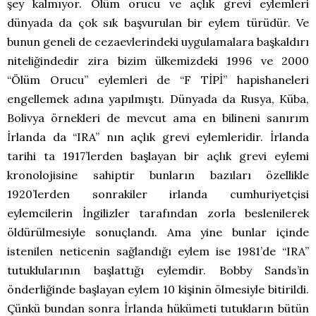
şey kalmıyor. Ölüm orucu ve açlık grevi eylemleri
dünyada da çok sık başvurulan bir eylem türüdür. Ve
bunun geneli de cezaevlerindeki uygulamalara başkaldırı
niteliğindedir zira bizim ülkemizdeki 1996 ve 2000
“Ölüm Orucu” eylemleri de “F TİPİ” hapishaneleri
engellemek adına yapılmıştı. Dünyada da Rusya, Küba,
Bolivya örnekleri de mevcut ama en bilineni sanırım
İrlanda da “IRA” nın açlık grevi eylemleridir. İrlanda
tarihi ta 1917’lerden başlayan bir açlık grevi eylemi
kronolojisine sahiptir bunların bazıları özellikle
1920’lerden sonrakiler irlanda cumhuriyetçisi
eylemcilerin İngilizler tarafından zorla beslenilerek
öldürülmesiyle sonuçlandı. Ama yine bunlar içinde
istenilen neticenin sağlandığı eylem ise 1981’de “IRA”
tutuklularının başlattığı eylemdir. Bobby Sands’in
önderliğinde başlayan eylem 10 kişinin ölmesiyle bitirildi.
Çünkü bundan sonra İrlanda hükümeti tutukların bütün