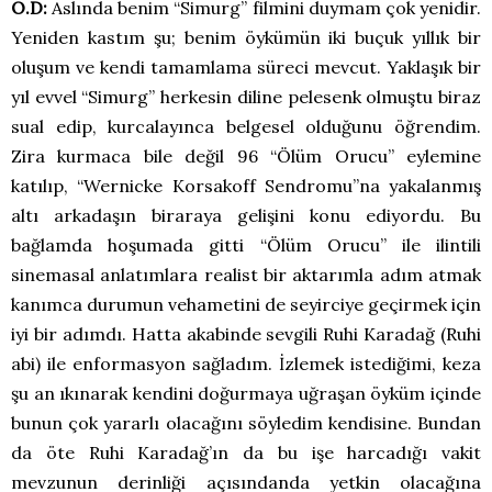
O.D:
Aslında benim “Simurg” filmini duymam çok yenidir.
Yeniden kastım şu; benim öykümün iki buçuk yıllık bir
oluşum ve kendi tamamlama süreci mevcut. Yaklaşık bir
yıl evvel “Simurg” herkesin diline pelesenk olmuştu biraz
sual edip, kurcalayınca belgesel olduğunu öğrendim.
Zira kurmaca bile değil 96 “Ölüm Orucu” eylemine
katılıp, “Wernicke Korsakoff Sendromu”na yakalanmış
altı arkadaşın biraraya gelişini konu ediyordu. Bu
bağlamda hoşumada gitti “Ölüm Orucu” ile ilintili
sinemasal anlatımlara realist bir aktarımla adım atmak
kanımca durumun vehametini de seyirciye geçirmek için
iyi bir adımdı. Hatta akabinde sevgili Ruhi Karadağ (Ruhi
abi) ile enformasyon sağladım. İzlemek istediğimi, keza
şu an ıkınarak kendini doğurmaya uğraşan öyküm içinde
bunun çok yararlı olacağını söyledim kendisine. Bundan
da öte Ruhi Karadağ’ın da bu işe harcadığı vakit
mevzunun derinliği açısındanda yetkin olacağına