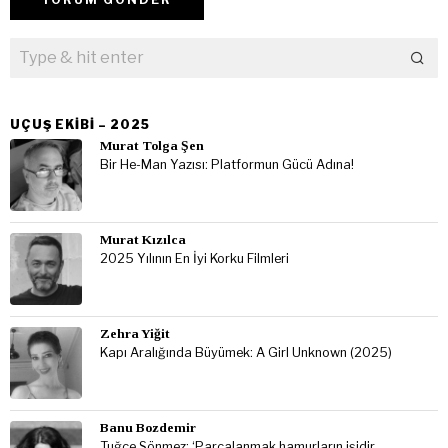
UÇUŞ EKIBI – 2025
Murat Tolga Şen
Bir He-Man Yazısı: Platformun Gücü Adına!
Murat Kızılca
2025 Yılının En İyi Korku Filmleri
Zehra Yiğit
Kapı Aralığında Büyümek: A Girl Unknown (2025)
Banu Bozdemir
Tuğçe Sönmez: ‘Parçalanmak hamurların işidir,