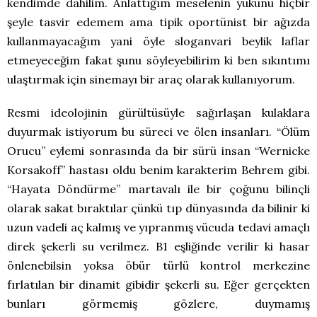
kendimde dahilim. Anlattığım meselenin yükünü hiçbir
şeyle tasvir edemem ama tipik oportünist bir ağızda
kullanmayacağım yani öyle sloganvari beylik laflar
etmeyeceğim fakat şunu söyleyebilirim ki ben sıkıntımı
ulaştırmak için sinemayı bir araç olarak kullanıyorum.
Resmi ideolojinin gürültüsüyle sağırlaşan kulaklara
duyurmak istiyorum bu süreci ve ölen insanları. “Ölüm
Orucu” eylemi sonrasında da bir sürü insan “Wernicke
Korsakoff” hastası oldu benim karakterim Behrem gibi.
“Hayata Döndürme” martavalı ile bir çoğunu bilinçli
olarak sakat bıraktılar çünkü tıp dünyasında da bilinir ki
uzun vadeli aç kalmış ve yıpranmış vücuda tedavi amaçlı
direk şekerli su verilmez. B1 eşliğinde verilir ki hasar
önlenebilsin yoksa öbür türlü kontrol merkezine
fırlatılan bir dinamit gibidir şekerli su. Eğer gerçekten
bunları görmemiş gözlere, duymamış