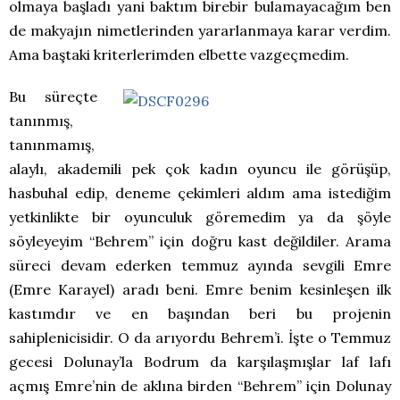
olmaya başladı yani baktım birebir bulamayacağım ben
de makyajın nimetlerinden yararlanmaya karar verdim.
Ama baştaki kriterlerimden elbette vazgeçmedim.
Bu süreçte
tanınmış,
tanınmamış,
alaylı, akademili pek çok kadın oyuncu ile görüşüp,
hasbuhal edip, deneme çekimleri aldım ama istediğim
yetkinlikte bir oyunculuk göremedim ya da şöyle
söyleyeyim “Behrem” için doğru kast değildiler. Arama
süreci devam ederken temmuz ayında sevgili Emre
(Emre Karayel) aradı beni. Emre benim kesinleşen ilk
kastımdır ve en başından beri bu projenin
sahiplenicisidir. O da arıyordu Behrem’i. İşte o Temmuz
gecesi Dolunay’la Bodrum da karşılaşmışlar laf lafı
açmış Emre’nin de aklına birden “Behrem” için Dolunay