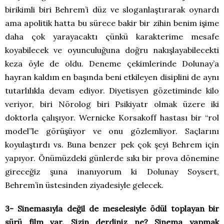
birikimli biri Behrem’i düz ve sloganlaştırarak oynardı
ama apolitik hatta bu sürece bakir bir zihin benim işime
daha çok yarayacaktı çünkü karakterime mesafe
koyabilecek ve oyunculuğuna doğru nakışlayabilecekti
keza öyle de oldu. Deneme çekimlerinde Dolunay’a
hayran kaldım en başında beni etkileyen disiplini de aynı
tutarlılıkla devam ediyor. Diyetisyen gözetiminde kilo
veriyor, biri Nörolog biri Psikiyatr olmak üzere iki
doktorla çalışıyor. Wernicke Korsakoff hastası bir “rol
model”le görüşüyor ve onu gözlemliyor. Saçlarını
koyulaştırdı vs. Buna benzer pek çok şeyi Behrem için
yapıyor. Önümüzdeki günlerde sıkı bir prova dönemine
gireceğiz şuna inanıyorum ki Dolunay Soysert,
Behrem’in üstesinden ziyadesiyle gelecek.
3- Sinemasıyla değil de meselesiyle ödül toplayan bir
sürü film var. Sizin derdiniz ne? Sinema yapmak