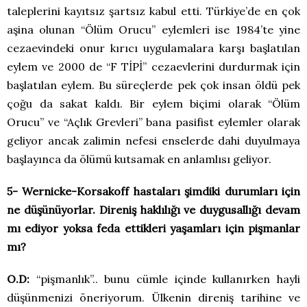
taleplerini kayıtsız şartsız kabul etti. Türkiye’de en çok
aşina olunan “Ölüm Orucu” eylemleri ise 1984’te yine
cezaevindeki onur kırıcı uygulamalara karşı başlatılan
eylem ve 2000 de “F TİPİ” cezaevlerini durdurmak için
başlatılan eylem. Bu süreçlerde pek çok insan öldü pek
çoğu da sakat kaldı. Bir eylem biçimi olarak “Ölüm
Orucu” ve “Açlık Grevleri” bana pasifist eylemler olarak
geliyor ancak zalimin nefesi enselerde dahi duyulmaya
başlayınca da ölümü kutsamak en anlamlısı geliyor.
5- Wernicke-Korsakoff hastaları şimdiki durumları için
ne düşünüyorlar. Direniş haklılığı ve duygusallığı devam
mı ediyor yoksa feda ettikleri yaşamları için pişmanlar
mı?
O.D:
“pişmanlık”.. bunu cümle içinde kullanırken hayli
düşünmenizi öneriyorum. Ülkenin direniş tarihine ve