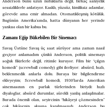
Anderson bunu uzun nutuklarla değil, birkaç saniyelik
sessizliklerle anlatıyor. Kasklı, yüzsüz, kimliksiz adamlar,
görevde ama emir almadan. Otomatikleşmiş kötülük.
Bugünün Amerika’sında, hatta dünyanın her yerinde
yankısı olan bir kabus bu.
Zamanı Eğip Bükebilen Bir Sinemacı
Savaş Üstüne Savaş üç saat sürüyor ama zaman nasıl
geçiyor anlamadım çünkü Anderson, politik sinemayı
soğuk fikirlerle değil, ritimle kuruyor. Film bir “çılgın
komedi” (screwball comedy) gibi ilerliyor: absürd, hızlı,
beklenmedik anlarla dolu. Buraya bir bilgilendirme
ekleyeyim; Screwball komedi, 1930’larda Amerikan
sinemasının en parlak türlerinden biriydi: hızlı
diyaloglar, absürd durumlar, sürekli yanlış anlaşılmalar.
Burada önemli olan, seyircinin “hikâyeyi çözmesinden”
çok hikâyenin akışına kapılmasıydı. Anderson bu