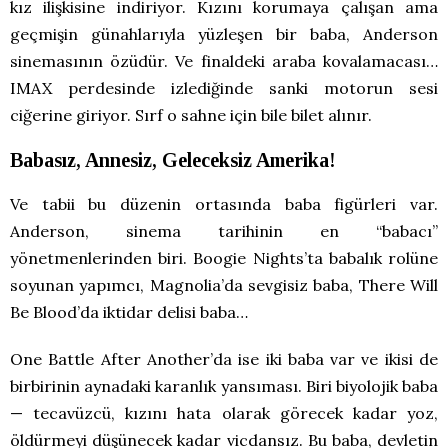
kız ilişkisine indiriyor. Kızını korumaya çalışan ama
geçmişin günahlarıyla yüzleşen bir baba, Anderson
sinemasının özüdür. Ve finaldeki araba kovalamacası…
IMAX perdesinde izlediğinde sanki motorun sesi
ciğerine giriyor. Sırf o sahne için bile bilet alınır.
Babasız, Annesiz, Geleceksiz Amerika!
Ve tabii bu düzenin ortasında baba figürleri var.
Anderson, sinema tarihinin en “babacı”
yönetmenlerinden biri. Boogie Nights’ta babalık rolüne
soyunan yapımcı, Magnolia’da sevgisiz baba, There Will
Be Blood’da iktidar delisi baba…
One Battle After Another’da ise iki baba var ve ikisi de
birbirinin aynadaki karanlık yansıması. Biri biyolojik baba
— tecavüzcü, kızını hata olarak görecek kadar yoz,
öldürmeyi düşünecek kadar vicdansız. Bu baba, devletin