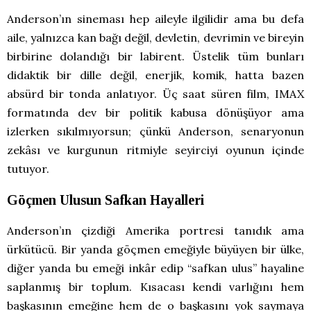
Anderson’ın sineması hep aileyle ilgilidir ama bu defa
aile, yalnızca kan bağı değil, devletin, devrimin ve bireyin
birbirine dolandığı bir labirent. Üstelik tüm bunları
didaktik bir dille değil, enerjik, komik, hatta bazen
absürd bir tonda anlatıyor. Üç saat süren film, IMAX
formatında dev bir politik kabusa dönüşüyor ama
izlerken sıkılmıyorsun; çünkü Anderson, senaryonun
zekâsı ve kurgunun ritmiyle seyirciyi oyunun içinde
tutuyor.
Göçmen Ulusun Safkan Hayalleri
Anderson’ın çizdiği Amerika portresi tanıdık ama
ürkütücü. Bir yanda göçmen emeğiyle büyüyen bir ülke,
diğer yanda bu emeği inkâr edip “safkan ulus” hayaline
saplanmış bir toplum. Kısacası kendi varlığını hem
başkasının emeğine hem de o başkasını yok saymaya