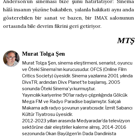
Anderson’un sineması bize şunu hatırlatıyor: Sinema
hâlâ insanın yüzüne bakabilen, yalanla hakikati aynı anda
gösterebilen bir sanat ve bazen, bir IMAX salonunun
ortasında bile devrim fikrini geri getiriyor.
MTŞ
Murat Tolga Şen
Murat Tolga Şen, sinema eleştirmeni, senarist, oyuncu
ve Öteki Sinema’nın kurucusudur. OFCS (Online Film
Critics Society) üyesidir. Sinema yazılarına 2001 yılında
DivxTR, ardından Divx Planet’te başlamış, 2005
sonunda Öteki Sinema'yı kurmuştur.
Yayıncılık kariyerine 90’lar radyo çılgınlığında Gölcük
Mega FM ve Radyo Paradise başlamıştır. Salçalı
Makarna adlı radyo şovunun yaratıcısıdır. İzmit Sabancı
Kültür Tiyatrosu üyesidir.
2012-2023 yılları arasında Medyaradar’da televizyon
sektörüne dair eleştiriler kaleme almış, 2014-2016
sezonunda Okan Bayülgen’in Dada Dandinista