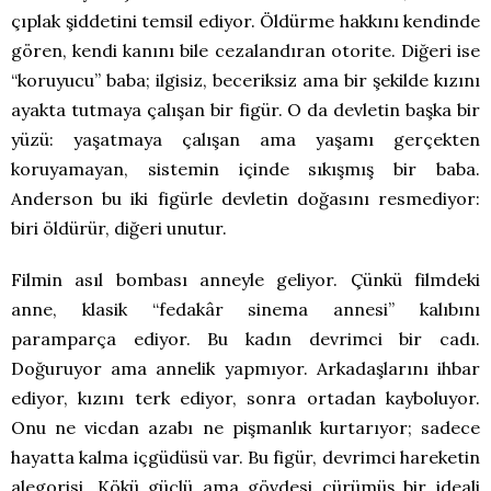
çıplak şiddetini temsil ediyor. Öldürme hakkını kendinde
gören, kendi kanını bile cezalandıran otorite. Diğeri ise
“koruyucu” baba; ilgisiz, beceriksiz ama bir şekilde kızını
ayakta tutmaya çalışan bir figür. O da devletin başka bir
yüzü: yaşatmaya çalışan ama yaşamı gerçekten
koruyamayan, sistemin içinde sıkışmış bir baba.
Anderson bu iki figürle devletin doğasını resmediyor:
biri öldürür, diğeri unutur.
Filmin asıl bombası anneyle geliyor. Çünkü filmdeki
anne, klasik “fedakâr sinema annesi” kalıbını
paramparça ediyor. Bu kadın devrimci bir cadı.
Doğuruyor ama annelik yapmıyor. Arkadaşlarını ihbar
ediyor, kızını terk ediyor, sonra ortadan kayboluyor.
Onu ne vicdan azabı ne pişmanlık kurtarıyor; sadece
hayatta kalma içgüdüsü var. Bu figür, devrimci hareketin
alegorisi. Kökü güçlü ama gövdesi çürümüş bir ideali