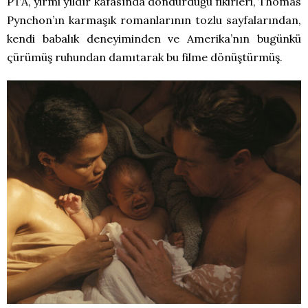
PTA, yirmi yıldır kafasında döndürdüğü fikirleri, Thomas
Pynchon’ın karmaşık romanlarının tozlu sayfalarından,
kendi babalık deneyiminden ve Amerika’nın bugünkü
çürümüş ruhundan damıtarak bu filme dönüştürmüş.