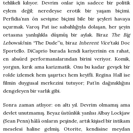
tehlikeli kılıyor. Devrim onlar için sadece bir politik
eylem değil; neredeyse erotik bir yaşam biçimi.
Perfidia’nın ön sevişme biçimi bile bir şeyleri havaya
uçurmak. Varoş Pat ise sabahlığıyla dolaşan, her şeyin
ortasına yanlışlıkla düşmüş bir aylak. Biraz
The Big
Lebowski
’nin “The Dude”’u, biraz
Inherent Vice
’taki Doc
Sportello. DiCaprio burada kendi kariyerinin en rahat,
en absürd performanslarından birini veriyor. Komik,
yorgun, kırık ama karizmatik. Onu bu kadar gevşek bir
rolde izlemek hem şaşırtıcı hem keyifli. Regina Hall ise
filmin duygusal merkezini tutuyor; Pat’in dağınıklığını
dengeleyen bir varlık gibi.
Sonra zaman atlıyor: on altı yıl. Devrim olmamış ama
devlet unutmamış. Beyaz üstünlük yanlısı Albay Lockjaw
(Sean Penn) hâlâ onların peşinde, artık kişisel bir intikam
meselesi haline gelmiş. Otorite, kendisine meydan