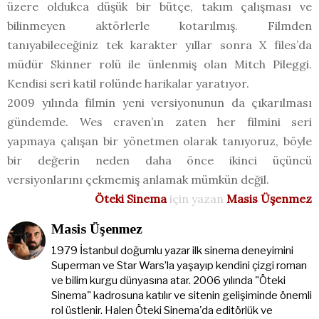
üzere oldukca düşük bir bütçe, takım çalışması ve
bilinmeyen aktörlerle kotarılmış. Filmden
tanıyabileceğiniz tek karakter yıllar sonra X files’da
müdür Skinner rolü ile ünlenmiş olan Mitch Pileggi.
Kendisi seri katil rolünde harikalar yaratıyor.
2009 yılında filmin yeni versiyonunun da çıkarılması
gündemde. Wes craven’ın zaten her filmini seri
yapmaya çalışan bir yönetmen olarak tanıyoruz, böyle
bir değerin neden daha önce ikinci üçüncü
versiyonlarını çekmemiş anlamak mümkün değil.
Öteki Sinema
için yazan
Masis Üşenmez
Masis Üşenmez
1979 İstanbul doğumlu yazar ilk sinema deneyimini
Superman ve Star Wars’la yaşayıp kendini çizgi roman
ve bilim kurgu dünyasına atar. 2006 yılında "Öteki
Sinema" kadrosuna katılır ve sitenin gelişiminde önemli
rol üstlenir. Halen Öteki Sinema'da editörlük ve