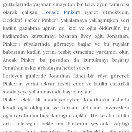
gettolarında yaşanan cinayetler bir televizyon tamircisi
olarak çalışan
Horace Pinker
‘ı işaret etmektedir.
Dedektif Parker Pinker’ı yakalamaya yaklaşmışken seri
katilin gazabına uğrar, eşi, kızı ve oğlu öldürülür. Bu
katliamdan kurtulmayı başaran üvey oğlu Jonathan,
Pinker’ı rüyalarında görmeye başlar ve bu rüyalar
babasının katilin yerini tesbit etmesine yardımcı olur.
Ancak Pinker bu pusudan da kurtulmayı başarıp
Jonathan’ın kız arkadaşını hedef seçer.
İlerleyen günlerde Jonathan ikinci bir rüya görerek
Pinker’ın yerini tekrar tesbit eder ve katilin elektrikli
sandalyeye yollanmasında başrol oynar.
Pinker elektrikli sandalyedeyken Jonathan’ın aslında
kendi oğlu olduğunu ve karısını öldürmek üzereyken
oğlu tarafından bıçaklandığını açıklar. Herkes bu katilin
artık öleceğini beklerken Pinker’ın şeytanla yaptığı
anlaşma tüm hesapları altüst edecektir. Pinker’ın