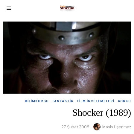
BILIMKURGU
·
FANTASTIK
·
FILM İNCELEMELERI
·
KORKU
Shocker (1989)
27 Şubat 2008
Masis Üşenmez