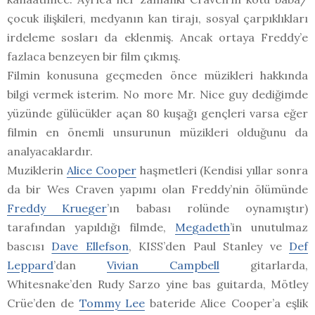
çocuk ilişkileri, medyanın kan tirajı, sosyal çarpıklıkları
irdeleme sosları da eklenmiş. Ancak ortaya Freddy’e
fazlaca benzeyen bir film çıkmış.
Filmin konusuna geçmeden önce müzikleri hakkında
bilgi vermek isterim. No more Mr. Nice guy dediğimde
yüzünde gülücükler açan 80 kuşağı gençleri varsa eğer
filmin en önemli unsurunun müzikleri olduğunu da
analyacaklardır.
Muziklerin
Alice Cooper
haşmetleri (Kendisi yıllar sonra
da bir Wes Craven yapımı olan Freddy’nin ölümünde
Freddy Krueger
’ın babası rolünde oynamıştır)
tarafından yapıldığı filmde,
Megadeth
’in unutulmaz
bascısı
Dave Ellefson
, KISS’den Paul Stanley ve
Def
Leppard
’dan
Vivian Campbell
gitarlarda,
Whitesnake’den Rudy Sarzo yine bas guitarda, Mötley
Crüe’den de
Tommy Lee
bateride Alice Cooper’a eşlik