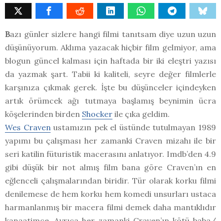
B
azı günler sizlere hangi filmi tanıtsam diye uzun uzun
düşünüyorum. Aklıma yazacak hiçbir film gelmiyor, ama
blogun güncel kalması için haftada bir iki eleştri yazısı
da yazmak şart. Tabii ki kaliteli, seyre değer filmlerle
karşınıza çıkmak gerek. İşte bu düşünceler içindeyken
artık örümcek ağı tutmaya başlamış beynimin ücra
köşelerinden birden
Shocker
ile çıka geldim.
Wes Craven
ustamızın pek el üstünde tutulmayan 1989
yapımı bu çalışması her zamanki Craven mizahı ile bir
seri katilin füturistik macerasını anlatıyor. Imdb’den 4.9
gibi düşük bir not almış film bana göre Craven’ın en
eğlenceli çalışmalarından biridir. Tür olarak korku filmi
denilemese de hem korku hem komedi unsurları ustaca
harmanlanmış bir macera filmi demek daha mantıklıdır
kanaatimce. Ayrıca her zamanki Craven’ın kötü baba/