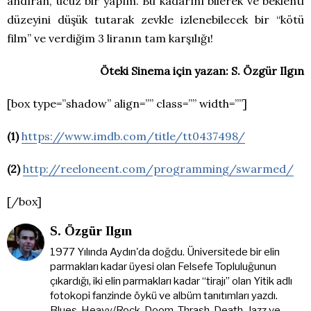
andıran, ucuz bir yapım. Bu kadarını bilerek ve beklenti
düzeyini düşük tutarak zevkle izlenebilecek bir “kötü
film” ve verdiğim 3 liranın tam karşılığı!
Öteki Sinema için yazan: S. Özgür Ilgın
[box type=”shadow” align=”” class=”” width=””]
(1)
https://www.imdb.com/title/tt0437498/
(2)
http://reeloneent.com/programming/swarmed/
[/box]
S. Özgür Ilgın
1977 Yılında Aydın'da doğdu. Üniversitede bir elin
parmakları kadar üyesi olan Felsefe Topluluğunun
çıkardığı, iki elin parmakları kadar “tirajı” olan Yitik adlı
fotokopi fanzinde öykü ve albüm tanıtımları yazdı.
Blues, Heavy/Rock, Doom, Thrash, Death, Jazz ve