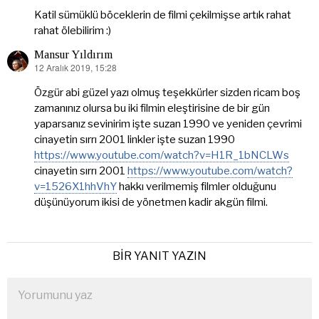
ki:
Katil sümüklü böceklerin de filmi çekilmişse artık rahat
rahat ölebilirim :)
Mansur Yıldırım
12 Aralık 2019, 15:28
dedi
ki:
Özgür abi güzel yazı olmuş teşekkürler sizden ricam boş
zamanınız olursa bu iki filmin eleştirisine de bir gün
yaparsanız sevinirim işte suzan 1990 ve yeniden çevrimi
cinayetin sırrı 2001 linkler işte suzan 1990
https://www.youtube.com/watch?v=H1R_1bNCLWs
cinayetin sırrı 2001
https://www.youtube.com/watch?
v=1526X1hhVhY
hakkı verilmemiş filmler olduğunu
düşünüyorum ikisi de yönetmen kadir akgün filmi.
BIR YANIT YAZIN