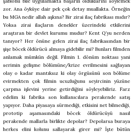
şablonu bile uygulamakta başarılı olduklarını söylemek
zor. Ana öyküye dair pek çok detay muallakta. Örneğin
bu MGA nedir allah aşkına? Bir zirai ilaç fabrikası mıdır?
Yoksa zirai ilaçların denekler üzerindeki etkilerini
araştıran bir devlet kurumu mudur? Kent Q’yu nerden
tanıyor? Her önüne gelen zirai ilaç fabrikasından bir
şişe böcek öldürücü almaya gidebilir mi? Bunları filmden
anlamak mümkün değil. Filmin 1. dönüm noktası yani
serimin gelişme bölümüne/krize evrilmesini sağlayan
olay o kadar mantıksız ki olay örgüsünü son bölüme
evirmekten çok filmin ucuzluğunu seyircinin yüzüne
çarpma işlevini yerine getirdiğini söyleyebiliriz. Farz
edelim ki fabrika son kullanıcılara perakende satış
yapıyor. Daha piyasaya sürmediği, etkisini net bilmediği,
prototip aşamasındaki böcek öldürücüyü nasıl
perakende mallarla birlikte depolar? Depolarsa buraya
herkes elini kolunu sallayarak girer mi? İşte bütün