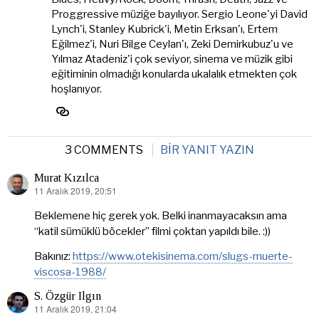
Proggressive müziğe bayılıyor. Sergio Leone'yi David
Lynch'i, Stanley Kubrick'i, Metin Erksan'ı, Ertem
Eğilmez'i, Nuri Bilge Ceylan'ı, Zeki Demirkubuz'u ve
Yılmaz Atadeniz'i çok seviyor, sinema ve müzik gibi
eğitiminin olmadığı konularda ukalalık etmekten çok
hoşlanıyor.
3 COMMENTS
BIR YANIT YAZIN
Murat Kızılca
11 Aralık 2019, 20:51
dedi
ki:
Beklemene hiç gerek yok. Belki inanmayacaksın ama
“katil sümüklü böcekler” filmi çoktan yapıldı bile. :))
Bakınız:
https://www.otekisinema.com/slugs-muerte-
viscosa-1988/
S. Özgür Ilgın
11 Aralık 2019, 21:04
dedi