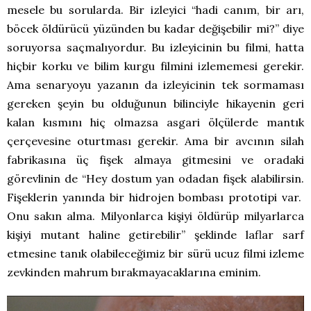
mesele bu sorularda. Bir izleyici “hadi canım, bir arı,
böcek öldürücü yüzünden bu kadar değişebilir mi?” diye
soruyorsa saçmalıyordur. Bu izleyicinin bu filmi, hatta
hiçbir korku ve bilim kurgu filmini izlememesi gerekir.
Ama senaryoyu yazanın da izleyicinin tek sormaması
gereken şeyin bu olduğunun bilinciyle hikayenin geri
kalan kısmını hiç olmazsa asgari ölçülerde mantık
çerçevesine oturtması gerekir. Ama bir avcının silah
fabrikasına üç fişek almaya gitmesini ve oradaki
görevlinin de “Hey dostum yan odadan fişek alabilirsin.
Fişeklerin yanında bir hidrojen bombası prototipi var.
Onu sakın alma. Milyonlarca kişiyi öldürüp milyarlarca
kişiyi mutant haline getirebilir” şeklinde laflar sarf
etmesine tanık olabileceğimiz bir sürü ucuz filmi izleme
zevkinden mahrum bırakmayacaklarına eminim.