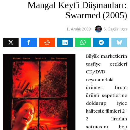
Mangal Keyfi Düşmanları:
Swarmed (2005)
11 Aralık 2019
S. Özgür Ilgın
Büyük marketlerin
tasfiye ettikleri
CD/DVD
reyonundaki
ürünleri fırsat
ürünü sepetlerine
doldurup iyice
kalitesiz filmleri 2-
3 liradan
satmasını hep