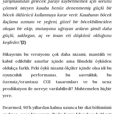
yarışmasından gelecek parayı kaybetmemek için sorunu
çözmek isteyen kasaba henüz denenmemiş güçlü bir
böcek öldürücü kullanmaya karar verir. Kasabanın böcek
ilaçlama uzmanı ve yeğeni, güzel bir böcekbilimciden
oluşan bir ekip, mutasyona uğrayan arıların şimdi daha
güçlü, saldırgan, aç ve insan eti düşkünü olduğunu
keşfeder.”
(2)
Hikayenin bu versiyonu çok daha nizami, mantıklı ve
kabul edilebilir sınırlar içinde ama filmdeki öyküden
oldukça farklı. Peki öykü nizami ölçüler içinde olsa idi bu
oyunculuk performansı, bu savrukluk, bu
özensiz/orantısız CGI tasarımları ve bu ucuz
prodüksiyon ile nereye varılabilirdi? Muhtemelen hiçbir
yere.
Swarmed, 90’lı yıllardan kalma uzunca bir dizi bölümünü