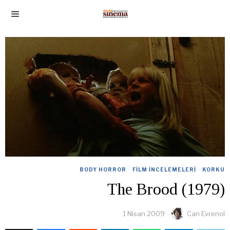
BODY HORROR
·
FILM İNCELEMELERI
·
KORKU
The Brood (1979)
1 Nisan 2009
Can Evrenol