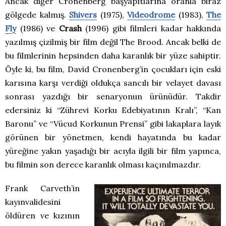
Ancak diğer Cronenberg başyapıtlarına oranla biraz
gölgede kalmış.
Shivers
(1975),
Videodrome
(1983),
The
Fly
(1986) ve
Crash
(1996) gibi filmleri kadar hakkında
yazılmış çizilmiş bir film değil The Brood. Ancak belki de
bu filmlerinin hepsinden daha karanlık bir yüze sahiptir.
Öyle ki, bu film, David Cronenberg’in çocukları için eski
karısına karşı verdiği oldukça sancılı bir velayet davası
sonrası yazdığı bir senaryonun ürünüdür. Takdir
edersiniz ki “Zührevi Korku Edebiyatının Kralı”, “Kan
Baronu” ve “Vücud Korkunun Prensi” gibi lakaplara layık
görünen bir yönetmen, kendi hayatında bu kadar
yüreğine yakın yaşadığı bir acıyla ilgili bir film yapınca,
bu filmin son derece karanlık olması kaçınılmazdır.
Frank Carveth’in
kayınvalidesini
öldüren ve kızının