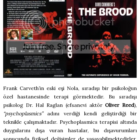
Frank Carveth’in eski eşi Nola, sıradışı bir psikoloğun
özel hastanesinde terapi görmektedir. Bu sıradışı
psikolog Dr. Hal Raglan (efsanevi aktör
Oliver Reed
),
“psychoplasmics”
adını verdiği kendi geliştirdiği bir
teknikle çalışmaktadır. Psychoplasmics terapisi altında
duygularını dışa vuran hastalar, bu dışavurumları
sonucunda fiziksel değişimler de yaşayabilmektedirler.