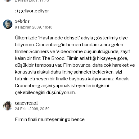
dedi
ki:
: ) geliyor geliyor
xebdor
9 Haziran 2009, 19:40
dedi
ki:
Ülkemizde ‘Hastanede dehşet’ adıyla gösterilmiş diye
biliyorum. Cronenberg’in hemen bundan sonra gelen
filmleri Scanners ve Videodrome düşünüldüğünde, zayıf
kalan bir film: The Brood. Filmin anlattığı hikayeye göre,
düşük bir temposu var. Film boyunca, daha cok hareket ve
konusuyla alakalı daha ilginç sahneler beklerken, sizi
tatmin etmeyen bir finalle başbaşa kalıyorsunuz. Ancak
Cronenberg arşivi yapmak isteyenlerin ilgisini
çekebileceğini düşünüyorum.
canevrenol
24 Ekim 2009, 20:59
dedi
ki:
Filmin finali muhteşemingo bence