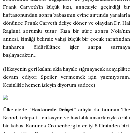
Frank Carveth’in küçük kızı, annesiyle geçirdiği bir
haftasonundan sonra babasının evine sırtında yaralarla
dönünce Frank Carveth deliye döner ve olaydan Dr. Hal
Raglan’i sorumlu tutar. Kısa bir süre sonra Nola’nın
annesi, kimliği belirsiz vahşi küçük bir çocuk tarafından
hunharca öldürülünce işler sarpa sarmaya
başlayacaktır…
(Hikayenin geri kalanı akla hayale sığmayacak acayiplikte
devam ediyor. Spoiler vermemek için yazmıyorum.
Kesinlikle hemen izleyin diyorum sadece)
Ülkemizde “
Hastanede Dehşet
” adıyla da tanınan The
Brood, telepati, mutasyon ve hastalık unsurlarıyla örülü
bir kabus. Kanımca Cronenberg’in en iyi 5 filminden biri.