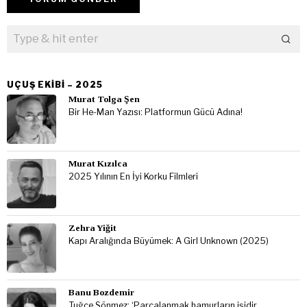
UÇUŞ EKIBI – 2025
Murat Tolga Şen
Bir He-Man Yazısı: Platformun Gücü Adına!
Murat Kızılca
2025 Yılının En İyi Korku Filmleri
Zehra Yiğit
Kapı Aralığında Büyümek: A Girl Unknown (2025)
Banu Bozdemir
Tuğçe Sönmez: ‘Parçalanmak hamurların işidir,