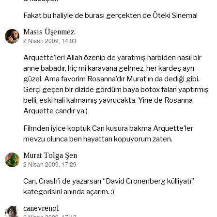
Fakat bu haliyle de burası gerçekten de Öteki Sinema!
Masis Üşenmez
2 Nisan 2009, 14:03
dedi
ki:
Arquette’leri Allah özenip de yaratmış harbiden nasıl bir
anne babadır, hiç mi karavana gelmez, her kardeş ayrı
güzel. Ama favorim Rosanna’dır Murat’ın da dediği gibi.
Gerçi geçen bir dizide gördüm baya botox falan yaptırmış
belli, eski hali kalmamış yavrucakta. Yine de Rosanna
Arquette candır ya:)
Filmden iyice koptuk Can kusura bakma Arquette’ler
mevzu olunca ben hayattan kopuyorum zaten.
Murat Tolga Şen
2 Nisan 2009, 17:29
dedi
ki:
Can, Crash’i de yazarsan “David Cronenberg külliyatı”
kategorisini anında açarım. :)
canevrenol
2 Nisan 2009, 17:43