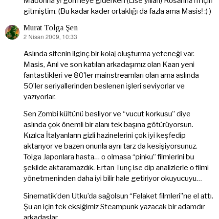
Madonna’yı görmeye giderken (Lise yılları) Rosanna’m için
gitmiştim. (Bu kadar kader ortaklığı da fazla ama Masis! :) )
Murat Tolga Şen
2 Nisan 2009, 10:33
dedi
ki:
Aslında sitenin ilginç bir kolaj oluşturma yeteneği var.
Masis, Anıl ve son katılan arkadaşımız olan Kaan yeni
fantastikleri ve 80’ler mainstreamları olan ama aslında
50’ler seriyallerinden beslenen işleri seviyorlar ve
yazıyorlar.
Sen Zombi kültünü besliyor ve “vucut korkusu” diye
aslında çok önemli bir alanı tek başına götürüyorsun.
Kızılca İtalyanların gizli hazinelerini çok iyi keşfedip
aktarıyor ve bazen onunla aynı tarz da kesişiyorsunuz.
Tolga Japonlara hasta… o olmasa “pinku” filmlerini bu
şekilde aktaramazdık. Ertan Tunç ise dip analizlerle o filmi
yönetmeninden daha iyi bilir hale getiriyor okuyucuyu…
Sinematik’den Utku’da sağolsun “Felaket filmleri”ne el attı.
Şu an için tek eksiğimiz Steampunk yazacak bir adamdır
arkadaşlar.