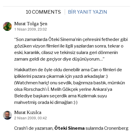
10 COMMENTS
BIR YANIT YAZIN
Murat Tolga Şen
1 Nisan 2009, 23:02
dedi
ki:
“Son zamanlarda Öteki Sinema’nin çehresini fetheder gibi
gözüken vizyon filmleri ile ilgili yazılardan sonra, tekrar o
eski, karanlık, cilasız ve tekinsiz sulara geri dönmenin
zamanı geldi de geçiyor diye düşünüyorum…”
Hakikatten de öyle oldu denebilir ama Can o filmleri de
ipliklerini pazara çıkarmak için yazdı arkadaşlar :)
(Watchmen hariç! onu sevdik, bağrımıza bastık, mümkün
olsa Rorschach’ı İ. Melih Gökçek yerine Ankara’ya
Belediye başkanı seçerdik ama Kızılırmak suyu
mahvetmiş orada ki dimağları :) )
Murat Kızılca
2 Nisan 2009, 00:42
dedi
ki:
Crash’i de yazarsan,
Öteki Sinema
sularında Cronenberg