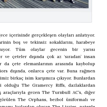
ce içerisinde gerçekleşen olayları anlatıyor.
inin boş ve tekinsiz sokaklarını, harabeye
nıyor. Tüm olaylar gecenin bir yarısı
er ve çeteler dışında çok az ‘sıradan’ insan
r da çete elemanlarının arasında kaybolup
iors dışında, onlarca çete var. Buna rağmen
ğimiz birkaç isim karşımıza çıkıyor. Bunlardan
ri olduğu The Gramercy Riffs, dazlaklardan
ş araçlarıyla gezen The Turnbull AC’s, diğer
 görülen The Orphans, bezbol üniformalı ve
tamamı kızlardan oluşan The Lizzies, patenle