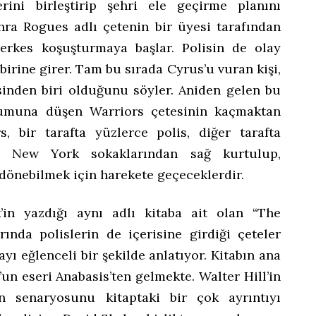
rini birleştirip şehri ele geçirme planını
ra Rogues adlı çetenin bir üyesi tarafından
herkes koşuşturmaya başlar. Polisin de olay
birine girer. Tam bu sırada Cyrus’u vuran kişi,
inden biri olduğunu söyler. Aniden gelen bu
urumuna düşen Warriors çetesinin kaçmaktan
, bir tarafta yüzlerce polis, diğer tarafta
u New York sokaklarından sağ kurtulup,
 dönebilmek için harekete geçeceklerdir.
k’in yazdığı aynı adlı kitaba ait olan “The
ında polislerin de içerisine girdiği çeteler
ı eğlenceli bir şekilde anlatıyor. Kitabın ana
n eseri Anabasis’ten gelmekte. Walter Hill’in
in senaryosunu kitaptaki bir çok ayrıntıyı