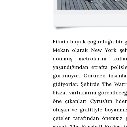
Filmin büyük çoğunluğu bir ge
Mekan olarak New York şehr
dönmüş metrolarını kulla
yaşandığından etrafta polisl
görünüyor. Görünen insanla
gidiyorlar. Şehirde The Warr
bizzat varlıklarını görebilece
öne çıkanları Cyrus’un lide
oluşan ve grafitiyle boyanmı
çeteler tarafından önemsiz
sopalı The Baseball Furies, 