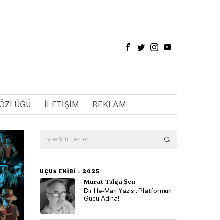
SÖZLÜĞÜ
İLETIŞIM
REKLAM
UÇUŞ EKIBI – 2025
Murat Tolga Şen
Bir He-Man Yazısı: Platformun
Gücü Adına!