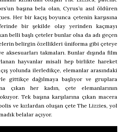
s’un başına bela olan, Cyrus’u asıl öldüren
es. Her bir kaçış boyunca çetenin karşısına
ferinde bir şekilde olay yerinden kaçmayı
kan belli başlı çeteler bunlar olsa da adı geçen
lerin belirgin özellikleri üniforma gibi çeteye
i ve aksesuarları takmaları. Bunlar dışında film
anan hayvanlar misali hep birlikte hareket
açış yolunda ilerledikçe, elemanlar arasındaki
siyle gittikçe dağılmaya başlıyor ve gruplara
sına çıkan her kadın, çete elemanlarının
kuyor. Tek başına karşılarına çıkan macera
 polis ve kızlardan oluşan çete The Lizzies, yol
madık belalar açıyor.