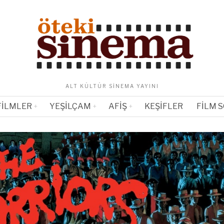
ALT KÜLTÜR SINEMA YAYINI
FILMLER
YEŞILÇAM
AFIŞ
KEŞIFLER
FILM 