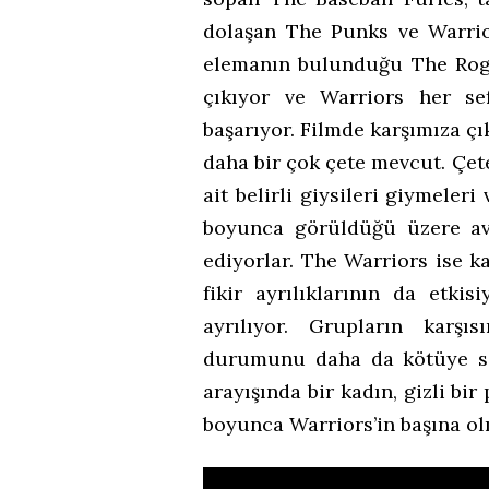
dolaşan The Punks ve Warrior
elemanın bulunduğu The Rogu
çıkıyor ve Warriors her se
başarıyor. Filmde karşımıza çı
daha bir çok çete mevcut. Çete
ait belirli giysileri giymeler
boyunca görüldüğü üzere avl
ediyorlar. The Warriors ise k
fikir ayrılıklarının da etki
ayrılıyor. Grupların karşı
durumunu daha da kötüye so
arayışında bir kadın, gizli bir
boyunca Warriors’in başına ol