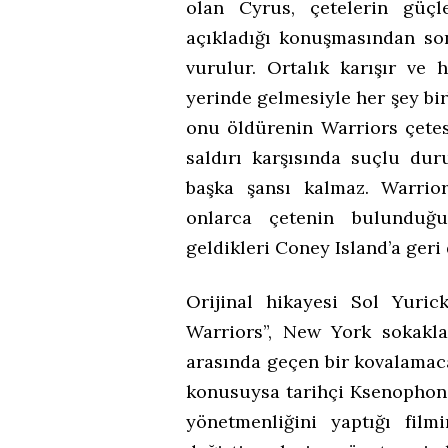
olan Cyrus, çetelerin güçle
açıkladığı konuşmasından son
vurulur. Ortalık karışır ve 
yerinde gelmesiyle her şey bir
onu öldürenin Warriors çetes
saldırı karşısında suçlu d
başka şansı kalmaz. Warriors
onlarca çetenin bulunduğ
geldikleri Coney Island’a geri
Orijinal hikayesi Sol Yuric
Warriors”, New York sokaklar
arasında geçen bir kovalamacay
konusuysa tarihçi Ksenophon’u
yönetmenliğini yaptığı film