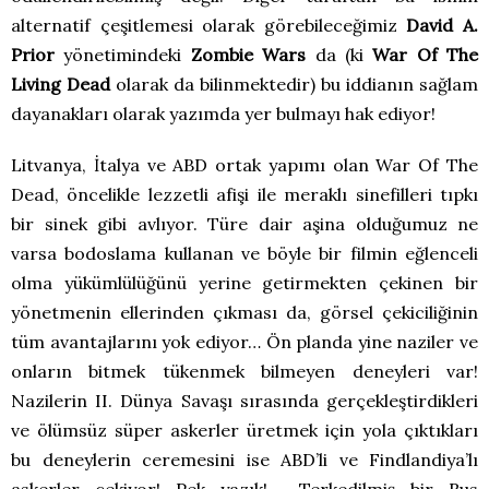
alternatif çeşitlemesi olarak görebileceğimiz
David A.
Prior
yönetimindeki
Zombie Wars
da (ki
War Of The
Living Dead
olarak da bilinmektedir) bu iddianın sağlam
dayanakları olarak yazımda yer bulmayı hak ediyor!
Litvanya, İtalya ve ABD ortak yapımı olan War Of The
Dead, öncelikle lezzetli afişi ile meraklı sinefilleri tıpkı
bir sinek gibi avlıyor. Türe dair aşina olduğumuz ne
varsa bodoslama kullanan ve böyle bir filmin eğlenceli
olma yükümlülüğünü yerine getirmekten çekinen bir
yönetmenin ellerinden çıkması da, görsel çekiciliğinin
tüm avantajlarını yok ediyor… Ön planda yine naziler ve
onların bitmek tükenmek bilmeyen deneyleri var!
Nazilerin II. Dünya Savaşı sırasında gerçekleştirdikleri
ve ölümsüz süper askerler üretmek için yola çıktıkları
bu deneylerin ceremesini ise ABD’li ve Findlandiya’lı