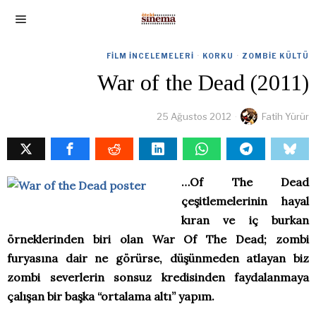
FILM İNCELEMELERI
·
KORKU
·
ZOMBIE KÜLTÜ
War of the Dead (2011)
25 Ağustos 2012
Fatih Yürür
…Of The Dead
çeşitlemelerinin hayal
kıran ve iç burkan
örneklerinden biri olan War Of The Dead; zombi
furyasına dair ne görürse, düşünmeden atlayan biz
zombi severlerin sonsuz kredisinden faydalanmaya
çalışan bir başka “ortalama altı” yapım.