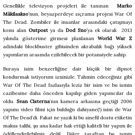
Genellikle televizyon projeleri ile tanınan
Marko
Mäkilaakso
’nun, beyazperdeye sıçrama projesi War Of
The Dead. Zombiler ile insanlar arasındaki çatışmayı
konu alan
Outpost
ya da
Dod Sno
’ya ek olarak 2013
yılında gösterime girmesi planlanan
World War Z
adındaki blockbuster gibisinden akrabalık bağı yüksek
yapımların arasında ezilebilecek bir potansiyele sahip.
Buraya isim benzerliğine dair küçük bir dipnot
kondurmak istiyorum izninizle. Tahmin edeceğiniz gibi
War Of The Dead fazlasıyla leziz bir isim ve bu ismin
cazibesine daha önceden kapılıp giden yapımcılar da
oldu.
Sean Cisterna
’nın kamera arkasına geçtiği 2006
yapımı video filmi için bulduğu dahiyane(!) isim de War
Of The Dead’di. Fakat ne yazık ki bu sinefil dostu etiketin
makus talihi, şu ana kadar hak ettiği kaliteli bir yapım ile
ödüllendirilebilmiş değil. Diğer taraftan bu ismin