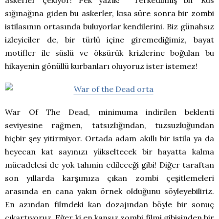
askerler çekiyor! Pek yazık! Terkedilmiş bir Rus
sığınağına giden bu askerler, kısa süre sonra bir zombi
istilasının ortasında buluyorlar kendilerini. Biz günahsız
izleyiciler de, bir türlü içine giremediğimiz, bayat
motifler ile süslü ve öksürük krizlerine boğulan bu
hikayenin gönüllü kurbanları oluyoruz ister istemez!
War Of The Dead, minimuma indirilen beklenti
seviyesine rağmen, tatsızlığından, tuzsuzluğundan
hiçbir şey yitirmiyor. Ortada adam akıllı bir istila ya da
heyecan kat sayınızı yükseltecek bir hayatta kalma
mücadelesi de yok tahmin edileceği gibi! Diğer taraftan
son yıllarda karşımıza çıkan zombi çeşitlemeleri
arasında en cana yakın örnek olduğunu söyleyebiliriz.
En azından filmdeki kan dozajından böyle bir sonuç
çıkartıyoruz. Eğer ki en kansız zombi filmi gibisinden bir