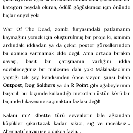
kategori peydah olursa, ödülü göğüslemesi için önünde
hiçbir engel yok!
War Of The Dead, zombi furyasındaki patlamanın
kaymağını yemek için oluşturulmuş bir proje ki, isminin
ardındaki iddiadan ya da çekici poster görsellerinden
bu sonuca varmamak elde değil. Ama ortada bırakın
savaşı, basit bir çatışmanın varlığını iddia
edebileceğimiz bir malzeme dahi yok! Mäkilaakso’nun
yaptığı tek şey, kendisinden önce vizyon şansı bulan
Outpost
,
Dog Soldiers
ya da
R Point
gibi ağabeylerinin
başarılı bir biçimde kullandığı metotları üstün körü bir
biçimde hikayesine saçmaktan fazlası değil!
Kalanı mı? Elbette türü sevenlerin bile ağzından
köpükler çıkartacak kadar sıkıcı, sığ ve inceliksiz…
Alternatif sayısı ise oldukça fazla…