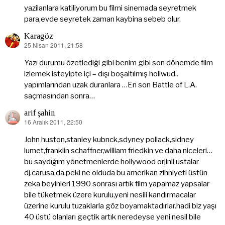
ki:
yazilanlara katiliyorum bu filmi sinemada seyretmek
para,evde seyretek zaman kaybina sebeb olur.
Karagöz
25 Nisan 2011, 21:58
dedi
ki:
Yazı durumu özetlediği gibi benim gibi son dönemde film
izlemek isteyipte içi – dışı boşaltılmış holiwud..
yapımlarından uzak duranlara …En son Battle of L.A.
saçmasından sonra…
arif şahin
16 Aralık 2011, 22:50
dedi
ki:
John huston,stanley kubrıck,sdyney pollack,sidney
lumet,franklin schaffner,william friedkin ve daha niceleri…
bu saydığım yönetmenlerde hollywood orjinli ustalar
dj.carusa,da.peki ne olduda bu amerikan zihniyeti üstün
zeka beyinleri 1990 sonrası artık film yapamaz yapsalar
bile tüketmek üzere kurulu,yeni nesili kandırmacalar
üzerine kurulu tuzaklarla göz boyamaktadırlar.hadi biz yaşı
40 üstü olanları geçtik artık neredeyse yeni nesil bile