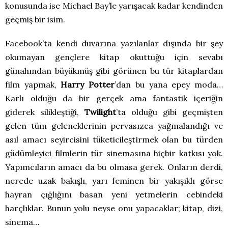
konusunda ise Michael Bay’le yarışacak kadar kendinden
geçmiş bir isim.
Facebook’ta kendi duvarına yazılanlar dışında bir şey
okumayan gençlere kitap okuttuğu için sevabı
günahından büyükmüş gibi görünen bu tür kitaplardan
film yapmak,
Harry Potter
’dan bu yana epey moda…
Karlı olduğu da bir gerçek ama fantastik içeriğin
giderek silikleştiği,
Twilight
’ta olduğu gibi geçmişten
gelen tüm geleneklerinin pervasızca yağmalandığı ve
asıl amacı seyircisini tüketicileştirmek olan bu türden
güdümleyici filmlerin tür sinemasına hiçbir katkısı yok.
Yapımcıların amacı da bu olmasa gerek. Onların derdi,
nerede uzak bakışlı, yarı feminen bir yakışıklı görse
hayran çığlığını basan yeni yetmelerin cebindeki
harçlıklar. Bunun yolu neyse onu yapacaklar; kitap, dizi,
sinema…