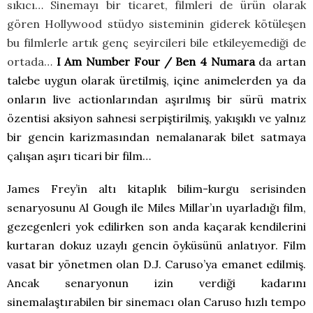
sıkıcı… Sinemayı bir ticaret, filmleri de ürün olarak
gören Hollywood stüdyo sisteminin giderek kötüleşen
bu filmlerle artık genç seyircileri bile etkileyemediği de
ortada…
I Am Number Four / Ben 4 Numara
da artan
talebe uygun olarak üretilmiş, içine animelerden ya da
onların live actionlarından aşırılmış bir sürü matrix
özentisi aksiyon sahnesi serpiştirilmiş, yakışıklı ve yalnız
bir gencin karizmasından nemalanarak bilet satmaya
çalışan aşırı ticari bir film…
James Frey’in altı kitaplık bilim-kurgu serisinden
senaryosunu Al Gough ile Miles Millar’ın uyarladığı film,
gezegenleri yok edilirken son anda kaçarak kendilerini
kurtaran dokuz uzaylı gencin öyküsünü anlatıyor. Film
vasat bir yönetmen olan D.J. Caruso’ya emanet edilmiş.
Ancak senaryonun izin verdiği kadarını
sinemalaştırabilen bir sinemacı olan Caruso hızlı tempo