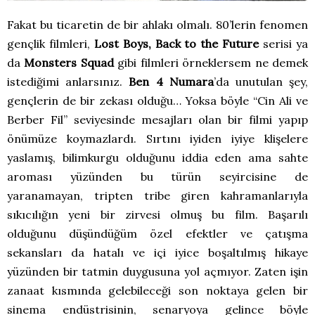
Fakat bu ticaretin de bir ahlakı olmalı. 80’lerin fenomen
gençlik filmleri,
Lost Boys, Back to the Future
serisi ya
da
Monsters Squad
gibi filmleri örneklersem ne demek
istediğimi anlarsınız.
Ben 4 Numara
’da unutulan şey,
gençlerin de bir zekası olduğu… Yoksa böyle “Cin Ali ve
Berber Fil” seviyesinde mesajları olan bir filmi yapıp
önümüze koymazlardı. Sırtını iyiden iyiye klişelere
yaslamış, bilimkurgu olduğunu iddia eden ama sahte
aroması yüzünden bu türün seyircisine de
yaranamayan, tripten tribe giren kahramanlarıyla
sıkıcılığın yeni bir zirvesi olmuş bu film. Başarılı
olduğunu düşündüğüm özel efektler ve çatışma
sekansları da hatalı ve içi iyice boşaltılmış hikaye
yüzünden bir tatmin duygusuna yol açmıyor. Zaten işin
zanaat kısmında gelebileceği son noktaya gelen bir
sinema endüstrisinin, senaryoya gelince böyle