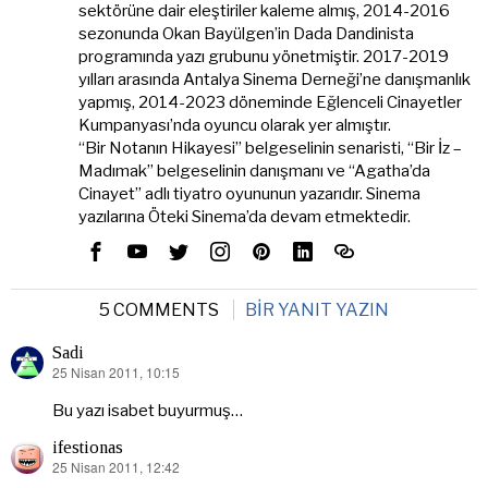
sektörüne dair eleştiriler kaleme almış, 2014-2016
sezonunda Okan Bayülgen’in Dada Dandinista
programında yazı grubunu yönetmiştir. 2017-2019
yılları arasında Antalya Sinema Derneği’ne danışmanlık
yapmış, 2014-2023 döneminde Eğlenceli Cinayetler
Kumpanyası’nda oyuncu olarak yer almıştır.
“Bir Notanın Hikayesi” belgeselinin senaristi, “Bir İz –
Madımak” belgeselinin danışmanı ve “Agatha’da
Cinayet” adlı tiyatro oyununun yazarıdır. Sinema
yazılarına Öteki Sinema’da devam etmektedir.
5 COMMENTS
BIR YANIT YAZIN
Sadi
25 Nisan 2011, 10:15
dedi
ki:
Bu yazı isabet buyurmuş…
ifestionas
25 Nisan 2011, 12:42
dedi