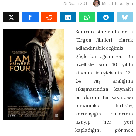
25 Nisan 2011
Murat Tolga Şen
Sanırım sinemada artık
“Ergen filmleri” olarak
adlandırabileceğimiz
güçlü bir eğilim var. Bu
özellikle son 10 yılda
sinema izleyicisinin 13-
24 yaş aralığına
sıkışmasından kaynaklı
bir durum. Bir sakıncası
olmamakla birlikte,
sarmaşığın dallarının
uzayıp her yeri
kapladığını görmek