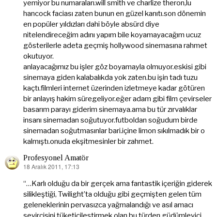
yemiyor bu numaraları.will smith ve charlize theron,lu
hancock faciası zaten bunun en güzel kanıtı.son dönemin
en popüler yıldızları dahi böyle absürd diye
nitelendireceğim adını yapım bile koyamayacağım ucuz
gösterilerle adeta geçmiş hollywood sinemasına rahmet
okutuyor.
anlayacağımız bu işler göz boyamayla olmuyor.eskisi gibi
sinemaya giden kalabalıkda yok zaten.bu işin tadı tuzu
kaçtı.filmleri internet üzerinden izletmeye kadar götüren
bir anlayış hakim süregeliyor.eğer adam gibi film çevirseler
basarım parayı giderim sinemaya.ama bu tür zırvalıklar
insanı sinemadan soğutuyor.futboldan soğudum birde
sinemadan soğutmasınlar bari.içine limon sıkılmadık bir o
kalmıştı.onuda ekşitmesinler bir zahmet.
Profesyonel Amatör
18 Aralık 2011, 17:13
dedi
ki:
“…Karlı olduğu da bir gerçek ama fantastik içeriğin giderek
silikleştiği, Twilight’ta olduğu gibi geçmişten gelen tüm
geleneklerinin pervasızca yağmalandığı ve asıl amacı
seyircisini tüketicileştirmek olan bu türden güdümleyici