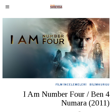
FILM İNCELEMELERI
·
BILIMKURGU
I Am Number Four / Ben 4
Numara (2011)