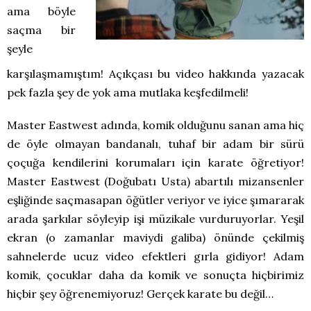
ama böyle
saçma bir
şeyle
karşılaşmamıştım! Açıkçası bu video hakkında yazacak
pek fazla şey de yok ama mutlaka keşfedilmeli!
Master Eastwest adında, komik olduğunu sanan ama hiç
de öyle olmayan bandanalı, tuhaf bir adam bir sürü
çoçuğa kendilerini korumaları için karate öğretiyor!
Master Eastwest (Doğubatı Usta) abartılı mizansenler
eşliğinde saçmasapan öğütler veriyor ve iyice şımararak
arada şarkılar söyleyip işi müzikale vurduruyorlar. Yeşil
ekran (o zamanlar maviydi galiba) önünde çekilmiş
sahnelerde ucuz video efektleri gırla gidiyor! Adam
komik, çocuklar daha da komik ve sonuçta hiçbirimiz
hiçbir şey öğrenemiyoruz! Gerçek karate bu değil…