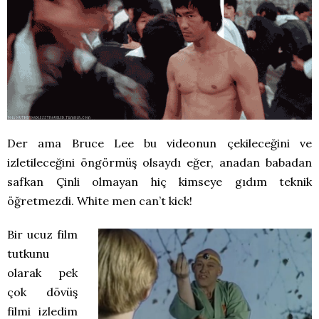
Der ama Bruce Lee bu videonun çekileceğini ve
izletileceğini öngörmüş olsaydı eğer, anadan babadan
safkan Çinli olmayan hiç kimseye gıdım teknik
öğretmezdi. White men can’t kick!
Bir ucuz film
tutkunu
olarak pek
çok dövüş
filmi izledim