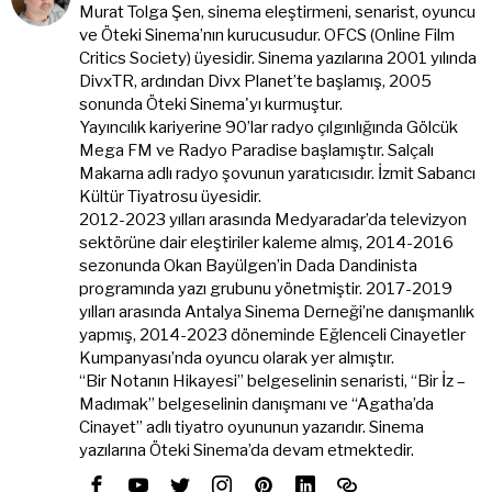
Murat Tolga Şen, sinema eleştirmeni, senarist, oyuncu
ve Öteki Sinema’nın kurucusudur. OFCS (Online Film
Critics Society) üyesidir. Sinema yazılarına 2001 yılında
DivxTR, ardından Divx Planet’te başlamış, 2005
sonunda Öteki Sinema'yı kurmuştur.
Yayıncılık kariyerine 90’lar radyo çılgınlığında Gölcük
Mega FM ve Radyo Paradise başlamıştır. Salçalı
Makarna adlı radyo şovunun yaratıcısıdır. İzmit Sabancı
Kültür Tiyatrosu üyesidir.
2012-2023 yılları arasında Medyaradar’da televizyon
sektörüne dair eleştiriler kaleme almış, 2014-2016
sezonunda Okan Bayülgen’in Dada Dandinista
programında yazı grubunu yönetmiştir. 2017-2019
yılları arasında Antalya Sinema Derneği’ne danışmanlık
yapmış, 2014-2023 döneminde Eğlenceli Cinayetler
Kumpanyası’nda oyuncu olarak yer almıştır.
“Bir Notanın Hikayesi” belgeselinin senaristi, “Bir İz –
Madımak” belgeselinin danışmanı ve “Agatha’da
Cinayet” adlı tiyatro oyununun yazarıdır. Sinema
yazılarına Öteki Sinema’da devam etmektedir.