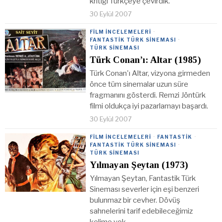
kritiği Türkçeye çevirdik.
30 Eylül 2007
FILM İNCELEMELERI
·
FANTASTIK TÜRK SINEMASI
·
TÜRK SINEMASI
Türk Conan’ı: Altar (1985)
Türk Conan'ı Altar, vizyona girmeden
önce tüm sinemalar uzun süre
fragmanını gösterdi. Remzi Jöntürk
filmi oldukça iyi pazarlamayı başardı.
30 Eylül 2007
FILM İNCELEMELERI
·
FANTASTIK
·
FANTASTIK TÜRK SINEMASI
·
TÜRK SINEMASI
Yılmayan Şeytan (1973)
Yılmayan Şeytan, Fantastik Türk
Sineması severler için eşi benzeri
bulunmaz bir cevher. Dövüş
sahnelerini tarif edebileceğimiz
kelime yok.