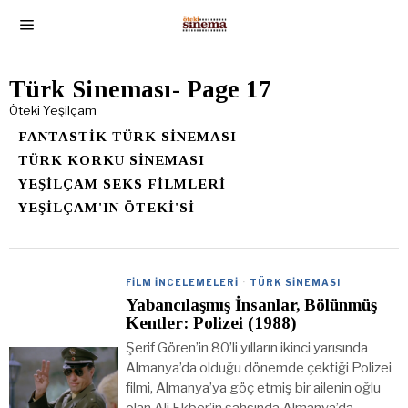
Türk Sineması
- Page 17
Öteki Yeşilçam
FANTASTIK TÜRK SINEMASI
TÜRK KORKU SINEMASI
YEŞILÇAM SEKS FILMLERI
YEŞILÇAM'IN ÖTEKI'SI
FILM İNCELEMELERI
·
TÜRK SINEMASI
Yabancılaşmış İnsanlar, Bölünmüş
Kentler: Polizei (1988)
Şerif Gören’in 80’li yılların ikinci yarısında
Almanya’da olduğu dönemde çektiği Polizei
filmi, Almanya’ya göç etmiş bir ailenin oğlu
olan Ali Ekber’in şahsında Almanya’da