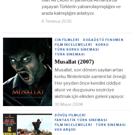
yaşayan Türklerin yabancılaşmışlığını ve
arada kalmışlığını anlatıyor.
6 Temmuz 2026
CIN FILMLERI
·
DOĞAÜSTÜ FENOMEN
·
FILM İNCELEMELERI
·
KORKU
·
TÜRK KORKU SINEMASI
·
TÜRK SINEMASI
Musallat (2007)
Musallat, son dönem sayıları artan
korku filmlerimizin samimi bir örneği.
Her şeyden önce kendini ciddiye
alıyor ve duygusunu seyirciye
akıtmak için elinden geleni yapıyor.
30 Mayıs 2008
DÖVÜŞ FILMLERI
·
FANTASTIK TÜRK SINEMASI
·
FILM İNCELEMELERI
·
TÜRK SINEMASI
·
VHS ARŞIVI