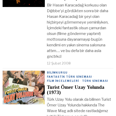
Bir Hasan Karacadağ korkusu olan
D@bbe’yi gördükten sonra bir daha
Hasan Karacadağ bir şeyi olan
hiçbirşeyi görmemeye yeminliyken,
İçimdeki fantastik olsun çamurdan
olsun (filme gönderme yaptım!)
mottosuna dayanamayıp bugün
kendimi en yakın sinema salonuna
attım…. ve bu defa bir daha asla
gnctrkcl
12 Şubat 2008
BILIMKURGU
·
FANTASTIK TÜRK SINEMASI
·
FILM İNCELEMELERI
·
TÜRK SINEMASI
Turist Ömer Uzay Yolunda
(1973)
Türk Uzay Yolu olarak da bilinen Turist
Ömer Uzay Yolunda hakkında The
Wave Mag adlı sitede rastladığımız