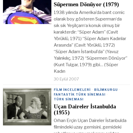
Süpermen Dönüyor (1979)
1938 yılında Amerika’da bant comic
olarak boy gösteren Superman‘da
sık sık Yeşilçam‘a konuk olmuş bir
karakterdir: “Süper Adam” (Cavit
Yörüklü, 1971) “Süper Adam Kadınlar
Arasında” (Cavit Yörüklü, 1972)
“Süper Adam İstanbul’da” (Yavuz
Yalınkılıç, 1972) “Süpermen Dönüyor”
(Kunt Tulgar, 1979) gibi… (‘Süper
Kadın
30 Eylül 2007
FILM İNCELEMELERI
·
BILIMKURGU
·
FANTASTIK TÜRK SINEMASI
·
TÜRK SINEMASI
Uçan Daireler İstanbulda
(1955)
Orhan Erçin Uçan Daireler İstanbulda
filmindeki uzay gemisini, gemideki