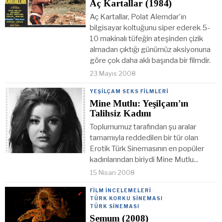
Aç Kartallar (1984)
Aç Kartallar, Polat Alemdar'ın
bilgisayar koltuğunu siper ederek 5-
10 makinalı tüfeğin ateşinden çizik
almadan çıktığı günümüz aksiyonuna
göre çok daha aklı başında bir filmdir.
23 Mayıs 2008
YEŞILÇAM SEKS FILMLERI
Mine Mutlu: Yeşilçam’ın
Talihsiz Kadını
Toplumumuz tarafından şu aralar
tamamıyla reddedilen bir tür olan
Erotik Türk Sinemasının en popüler
kadınlarından biriydi Mine Mutlu...
15 Nisan 2008
FILM İNCELEMELERI
·
TÜRK KORKU SINEMASI
·
TÜRK SINEMASI
Semum (2008)