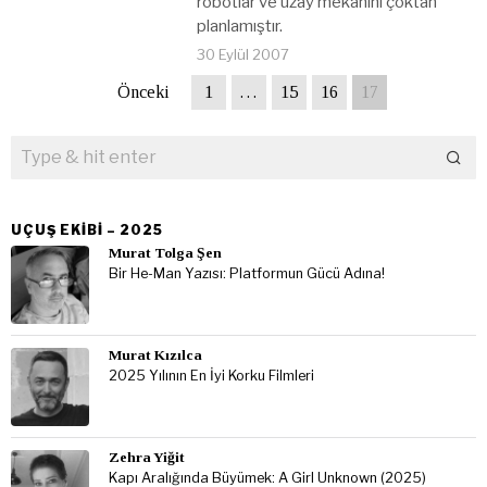
robotlar ve uzay mekanını çoktan
planlamıştır.
30 Eylül 2007
Önceki
1
…
15
16
17
UÇUŞ EKIBI – 2025
Murat Tolga Şen
Bir He-Man Yazısı: Platformun Gücü Adına!
Murat Kızılca
2025 Yılının En İyi Korku Filmleri
Zehra Yiğit
Kapı Aralığında Büyümek: A Girl Unknown (2025)