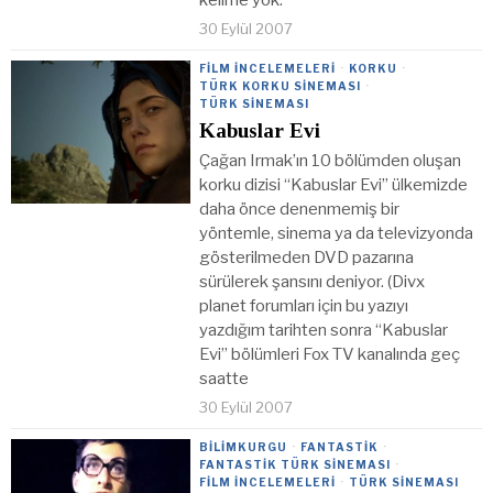
30 Eylül 2007
FILM İNCELEMELERI
·
KORKU
·
TÜRK KORKU SINEMASI
·
TÜRK SINEMASI
Kabuslar Evi
Çağan Irmak’ın 10 bölümden oluşan
korku dizisi “Kabuslar Evi” ülkemizde
daha önce denenmemiş bir
yöntemle, sinema ya da televizyonda
gösterilmeden DVD pazarına
sürülerek şansını deniyor. (Divx
planet forumları için bu yazıyı
yazdığım tarihten sonra “Kabuslar
Evi” bölümleri Fox TV kanalında geç
saatte
30 Eylül 2007
BILIMKURGU
·
FANTASTIK
·
FANTASTIK TÜRK SINEMASI
·
FILM İNCELEMELERI
·
TÜRK SINEMASI