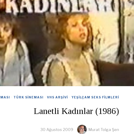
EMASI
·
TÜRK SINEMASI
·
VHS ARŞIVI
·
YEŞILÇAM SEKS FILMLERI
Lanetli Kadınlar (1986)
30 Ağustos 2009
Murat Tolga Şen