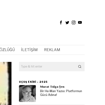
SÖZLÜĞÜ
İLETIŞIM
REKLAM
UÇUŞ EKIBI – 2025
Murat Tolga Şen
Bir He-Man Yazısı: Platformun
Gücü Adına!