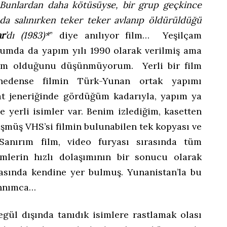
. Bunlardan daha kötüsüyse, bir grup geçkince
da salınırken teker teker avlanıp öldürüldüğü
ar
’dı (1983)*
” diye anılıyor film… Yeşilçam
forumda da yapım yılı 1990 olarak verilmiş ama
apım olduğunu düşünmüyorum. Yerli bir film
nedense filmin Türk-Yunan ortak yapımı
at jeneriğinde gördüğüm kadarıyla, yapım ya
yerli isimler var. Benim izlediğim, kasetten
şmüş VHS’si filmin bulunabilen tek kopyası ve
 Sanırım film, video furyası sırasında tüm
lmlerin hızlı dolaşımının bir sonucu olarak
asında kendine yer bulmuş. Yunanistan’la bu
annımca…
ül dışında tanıdık isimlere rastlamak olası