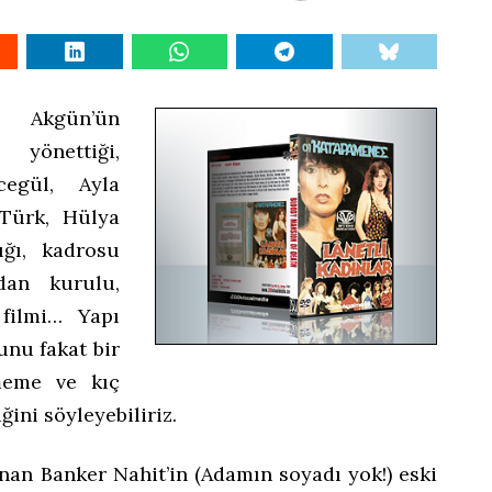
 Akgün’ün
önettiği,
cegül, Ayla
 Türk, Hülya
ığı, kadrosu
an kurulu,
filmi… Yapı
unu fakat bir
meme ve kıç
ğini söyleyebiliriz.
nan Banker Nahit’in (Adamın soyadı yok!) eski