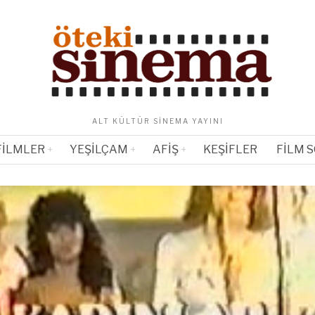
ALT KÜLTÜR SINEMA YAYINI
FILMLER
YEŞILÇAM
AFIŞ
KEŞIFLER
FILM 