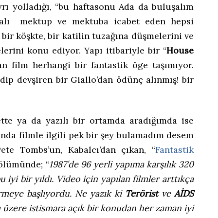
yrı yolladığı, “bu haftasonu Ada da buluşalım
malı mektup ve mektuba icabet eden hepsi
 bir köşkte, bir katilin tuzağına düşmelerini ve
erini konu ediyor. Yapı itibariyle bir “
House
an film herhangi bir fantastik öge taşımıyor.
dip devşiren bir Giallo’dan ödünç alınmış! bir
ette ya da yazılı bir ortamda aradığımda ise
slında filmle ilgili pek bir şey bulamadım desem
te Tombs’un, Kabalcı’dan çıkan, “
Fantastik
ölümünde; “
1987′de 96 yerli yapıma karşılık 320
u iyi bir yıldı. Video için yapılan filmler arttıkça
irmeye başlıyordu. Ne yazık ki
Terörist
ve
AİDS
ığı üzere istismara açık bir konudan her zaman iyi