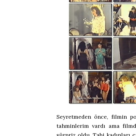
Seyretmeden önce, filmin po
tahminlerim vardı ama filmde
sürpriz oldu. Tabi kadınları 