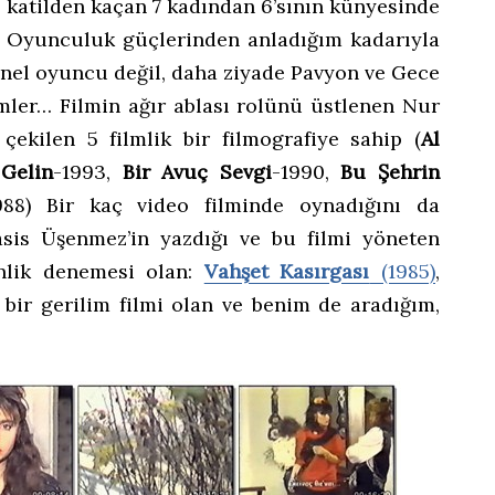
a katilden kaçan 7 kadından 6’sının künyesinde
… Oyunculuk güçlerinden anladığım kadarıyla
onel oyuncu değil, daha ziyade Pavyon ve Gece
imler… Filmin ağır ablası rolünü üstlenen Nur
çekilen 5 filmlik bir filmografiye sahip (
Al
 Gelin
-1993,
Bir Avuç Sevgi
-1990,
Bu Şehrin
988) Bir kaç video filminde oynadığını da
asis Üşenmez’in yazdığı ve bu filmi yöneten
nlik denemesi olan:
Vahşet Kasırgası
(1985)
,
 bir gerilim filmi olan ve benim de aradığım,