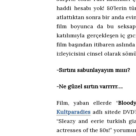
haddi hesabı yok! 80’lerin t
atlattıktan sonra bir anda evi
film boyunca da bu seksap
katılımıyla gerçekleşen iç gı
film başından itibaren aslınd
izleyicisini cinsel olarak söm
-Sırtını sabunlayayım mıııı?
-Ne güzel sırtın varrrrr….
Film, yaban ellerde “
Blood
Kultparadies
adlı sitede DVD’
“Sleazy and eerie turkish gi
actresses of the 80s!” yorumu