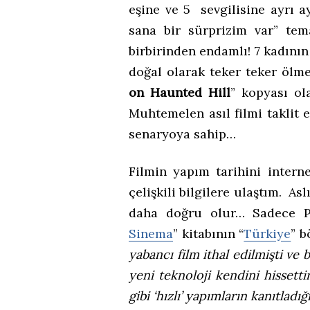
eşine ve 5 sevgilisine ayrı a
sana bir sürprizim var” te
birbirinden endamlı! 7 kadının
doğal olarak teker teker ölmel
on Haunted Hill
” kopyası ol
Muhtemelen asıl filmi taklit e
senaryoya sahip…
Filmin yapım tarihini intern
çelişkili bilgilere ulaştım. A
daha doğru olur… Sadece Pe
Sinema
” kitabının “
Türkiye
” b
yabancı film ithal edilmişti ve b
yeni teknoloji kendini hissett
gibi ‘hızlı’ yapımların kanıtlad