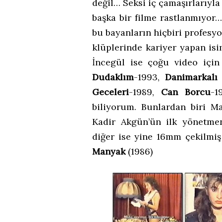
değil… Seksi iç çamaşırlarıyl
başka bir filme rastlanmıyor
bu bayanların hiçbiri profesy
klüplerinde kariyer yapan is
İncegül ise çoğu video için 
Dudaklım
-1993,
Danimarkalı
Geceleri
-1989,
Can Borcu
-1
biliyorum. Bunlardan biri M
Kadir Akgün’ün ilk yönetme
diğer ise yine 16mm çekilmiş
Manyak
(1986)