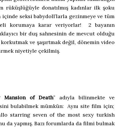
üm rüküşlüğüyle donatılmış kadınlar ilk şoku
n içinde seksi babydoll’larla gezinmeye ve tüm
eli korumaya karar veriyorlar! 2 bayanın
cıklayıcı bir duş sahnesinin de mevcut olduğu
a korkutmak ve şaşırtmak değil, dönemin video
ürmek niyetiyle çekilmiş.
y Mansion of Death
” adıyla bilinmekte ve
sini bulabilmek mümkün: Aynı site film için;
allo starring seven of the most sexy turkish
nu da yapmış. Bazı forumlarda da filmi bulmak