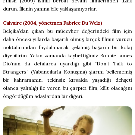
Finish (2009) isimli berbat devam filmlerinden uzak
durun. İlkinin yanına bile yaklaşamıyorlar.
Calvaire (2004, yönetmen Fabrice Du Welz)
Belçika’dan çıkan bu mücevher değerindeki film için
daha önceki yıllarda başarılı olmuş birçok filmin vurucu
noktalarından faydalanarak çekilmiş başarılı bir kolaj
diyebilirim. Yakın zamanda kaybettiğimiz Ronnie James
Dio’nun da defalarca uyardığı gibi “Don’t Talk to
Strangers” (Yabancılarla Konuşma) şiarını bellememiş
bir kahramanın, tekinsiz kırsalda yaşadığı dehşeti
olanca yalınlığı ile veren bu çarpıcı film, kült olacağını
öngördüğüm adaylardan bir diğeri.