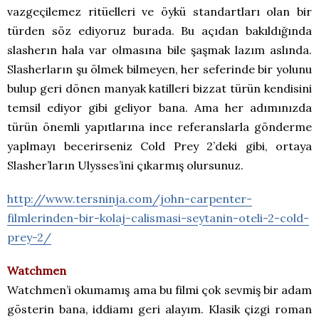
vazgeçilemez ritüelleri ve öykü standartları olan bir
türden söz ediyoruz burada. Bu açıdan bakıldığında
slasherın hala var olmasına bile şaşmak lazım aslında.
Slasherların şu ölmek bilmeyen, her seferinde bir yolunu
bulup geri dönen manyak katilleri bizzat türün kendisini
temsil ediyor gibi geliyor bana. Ama her adımınızda
türün önemli yapıtlarına ince referanslarla gönderme
yaplmayı becerirseniz Cold Prey 2’deki gibi, ortaya
Slasher’ların Ulysses’ini çıkarmış olursunuz.
http://www.tersninja.com/john-carpenter-
filmlerinden-bir-kolaj-calismasi-seytanin-oteli-2-cold-
prey-2/
Watchmen
Watchmen’i okumamış ama bu filmi çok sevmiş bir adam
gösterin bana, iddiamı geri alayım. Klasik çizgi roman