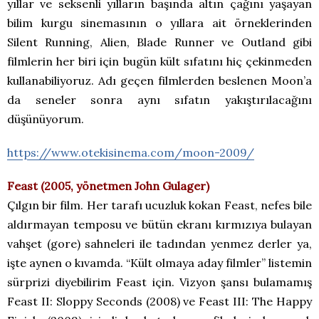
yıllar ve seksenli yılların başında altın çağını yaşayan
bilim kurgu sinemasının o yıllara ait örneklerinden
Silent Running, Alien, Blade Runner ve Outland gibi
filmlerin her biri için bugün kült sıfatını hiç çekinmeden
kullanabiliyoruz. Adı geçen filmlerden beslenen Moon’a
da seneler sonra aynı sıfatın yakıştırılacağını
düşünüyorum.
https://www.otekisinema.com/moon-2009/
Feast (2005, yönetmen John Gulager)
Çılgın bir film. Her tarafı ucuzluk kokan Feast, nefes bile
aldırmayan temposu ve bütün ekranı kırmızıya bulayan
vahşet (gore) sahneleri ile tadından yenmez derler ya,
işte aynen o kıvamda. “Kült olmaya aday filmler” listemin
sürprizi diyebilirim Feast için. Vizyon şansı bulamamış
Feast II: Sloppy Seconds (2008) ve Feast III: The Happy