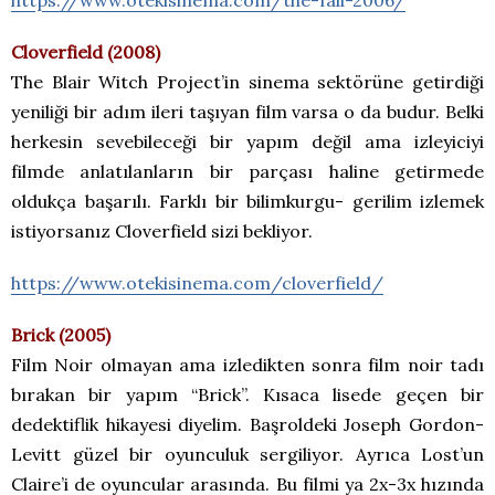
https://www.otekisinema.com/the-fall-2006/
Cloverfield (2008)
The Blair Witch Project’in sinema sektörüne getirdiği
yeniliği bir adım ileri taşıyan film varsa o da budur. Belki
herkesin sevebileceği bir yapım değil ama izleyiciyi
filmde anlatılanların bir parçası haline getirmede
oldukça başarılı. Farklı bir bilimkurgu- gerilim izlemek
istiyorsanız Cloverfield sizi bekliyor.
https://www.otekisinema.com/cloverfield/
Brick (2005)
Film Noir olmayan ama izledikten sonra film noir tadı
bırakan bir yapım “Brick”. Kısaca lisede geçen bir
dedektiflik hikayesi diyelim. Başroldeki Joseph Gordon-
Levitt güzel bir oyunculuk sergiliyor. Ayrıca Lost’un
Claire’i de oyuncular arasında. Bu filmi ya 2x-3x hızında