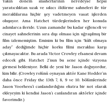
Yakın dönem slasherlarının neredeyse hepsi
yaratıcılıktan uzak ve sıkıcı öldürme sahneleri ile tür
meraklılarına hiçbir şey vadetmeyen vasat işlerden
oluşuyor. Ama Hatchet türdeşlerinden her konuda
adımlarca ileride. Uzun zamandır bu kadar eğlenceli ve
cinayet sahnelerinin sıra dışı olması için uğraşılmış bir
film izlememiştim. Eminim ki bu film için “kült olmaya
aday” dediğimde hiçbir korku filmi meraklısı karşı
çıkmayacaktır. Bu arada Victor Crowley efsanesi devam
edecek gibi. Hatchet 2’nun bu sene içinde vizyona
girmesi bekleniyor. Belki de yeni bir Jason doğuyordur,
kim bilir. (Crowley rolünü oynayan aktör Kane Hodder’ın
daha önce Friday the 13th 7, 8, 9 ve 10. bölümlerinde
Jason Voorhees’i canlandırdığını ekstra bir not olarak
ekleyeyim ki kendisi Jason’ı canlandıran aktörler içinde
favorimdir.)