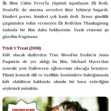
İlk filmi Cabin Fever’la rüştünü ispatlayan Eli Roth,
Hostel’le de sinema severleri ikiye bölmeyi başardı.
Kimileri porno, kimileri çok kanlı dedi. Bense şimdilik
çizgisinden ödün vermeyen Eli Roth’dan Thanksgiving
tadında bir film daha bekliyorum. Yazık etmesin şu
güzelim fragmana.
Trick ‘r Treat (2008)
Kült olacak dizilerden True Blood’un Sookie’si Anna
Paquin’in de yer aldığı bu film, Michael Myers’dan
sonraki yeni Halloween eğlencemiz olacağa benziyor.
Filmin komedi dili ve özellikle kostümlere baktığımızda
kült olabilitesi hakkında olumlu bir hava estirdiğini
söylemek mümkün.