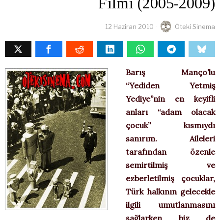
Filmi (2005-2009)
12 Haziran 2010
Öteki Sinema
Barış Manço’lu
“Yediden Yetmiş
Yediye”nin en keyifli
anları “adam olacak
çocuk” kısmıydı
sanırım. Aileleri
tarafından özenle
semirtilmiş ve
ezberletilmiş çocuklar,
Türk halkının gelecekle
ilgili umutlanmasını
sağlarken biz de