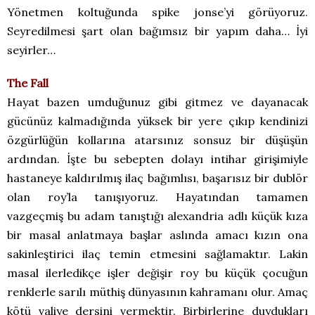
Yönetmen koltuğunda spike jonse’yi görüyoruz.
Seyredilmesi şart olan bağımsız bir yapım daha… İyi
seyirler…
The Fall
Hayat bazen umduğunuz gibi gitmez ve dayanacak
gücünüz kalmadığında yüksek bir yere çıkıp kendinizi
özgürlüğün kollarına atarsınız sonsuz bir düşüşün
ardından. İşte bu sebepten dolayı intihar girişimiyle
hastaneye kaldırılmış ilaç bağımlısı, başarısız bir dublör
olan roy’la tanışıyoruz. Hayatından tamamen
vazgeçmiş bu adam tanıştığı alexandria adlı küçük kıza
bir masal anlatmaya başlar aslında amacı kızın ona
sakinleştirici ilaç temin etmesini sağlamaktır. Lakin
masal ilerledikçe işler değişir roy bu küçük çocuğun
renklerle sarılı müthiş dünyasının kahramanı olur. Amaç
kötü valiye dersini vermektir. Birbirlerine duydukları