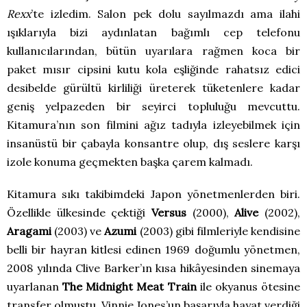
Rexx
’te izledim. Salon pek dolu sayılmazdı ama ilahi
ışıklarıyla bizi aydınlatan bağımlı cep telefonu
kullanıcılarından, bütün uyarılara rağmen koca bir
paket mısır cipsini kutu kola eşliğinde rahatsız edici
desibelde gürültü kirliliği üreterek tüketenlere kadar
geniş yelpazeden bir seyirci topluluğu mevcuttu.
Kitamura’nın son filmini ağız tadıyla izleyebilmek için
insanüstü bir çabayla konsantre olup, dış seslere karşı
izole konuma geçmekten başka çarem kalmadı.
Kitamura sıkı takibimdeki Japon yönetmenlerden biri.
Özellikle ülkesinde çektiği
Versus
(2000),
Alive
(2002),
Aragami
(2003) ve
Azumi
(2003) gibi filmleriyle kendisine
belli bir hayran kitlesi edinen 1969 doğumlu yönetmen,
2008 yılında Clive Barker’ın kısa hikâyesinden sinemaya
uyarlanan
The Midnight Meat Train
ile okyanus ötesine
transfer olmuştu. Vinnie Jones’un başarıyla hayat verdiği