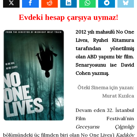
Evdeki hesap çarşıya uymaz!
2012 yılı mahsulü No One
Lives, Ryuhei Kitamura
tarafından yönetilmiş
olan ABD yapımı bir film.
Senaryosunu ise David
Cohen yazmış.
Öteki Sinema için yazan:
Murat Kızılca
Devam eden 32. İstanbul
Film Festivali’nin
Geceyarısı Çılgınlığı
bölümündeki üç filmden biri olan No One Lives’i
Kadıköy