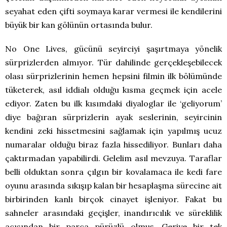
seyahat eden çifti soymaya karar vermesi ile kendilerini
büyük bir kan gölünün ortasında bulur.
No One Lives, gücünü seyirciyi şaşırtmaya yönelik
sürprizlerden almıyor. Tür dahilinde gerçekleşebilecek
olası sürprizlerinin hemen hepsini filmin ilk bölümünde
tüketerek, asıl iddialı olduğu kısma geçmek için acele
ediyor. Zaten bu ilk kısımdaki diyaloglar ile ‘geliyorum’
diye bağıran sürprizlerin ayak seslerinin, seyircinin
kendini zeki hissetmesini sağlamak için yapılmış ucuz
numaralar olduğu biraz fazla hissediliyor. Bunları daha
çaktırmadan yapabilirdi. Gelelim asıl mevzuya. Taraflar
belli olduktan sonra çılgın bir kovalamaca ile kedi fare
oyunu arasında sıkışıp kalan bir hesaplaşma sürecine ait
birbirinden kanlı birçok cinayet işleniyor. Fakat bu
sahneler arasındaki geçişler, inandırıcılık ve süreklilik
açısından bir parça pürüzlü olmuş. Geriye bir tek