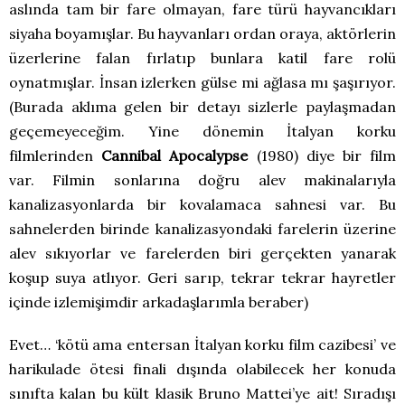
aslında tam bir fare olmayan, fare türü hayvancıkları
siyaha boyamışlar. Bu hayvanları ordan oraya, aktörlerin
üzerlerine falan fırlatıp bunlara katil fare rolü
oynatmışlar. İnsan izlerken gülse mi ağlasa mı şaşırıyor.
(Burada aklıma gelen bir detayı sizlerle paylaşmadan
geçemeyeceğim. Yine dönemin İtalyan korku
filmlerinden
Cannibal Apocalypse
(1980) diye bir film
var. Filmin sonlarına doğru alev makinalarıyla
kanalizasyonlarda bir kovalamaca sahnesi var. Bu
sahnelerden birinde kanalizasyondaki farelerin üzerine
alev sıkıyorlar ve farelerden biri gerçekten yanarak
koşup suya atlıyor. Geri sarıp, tekrar tekrar hayretler
içinde izlemişimdir arkadaşlarımla beraber)
Evet… ‘kötü ama entersan İtalyan korku film cazibesi’ ve
harikulade ötesi finali dışında olabilecek her konuda
sınıfta kalan bu kült klasik Bruno Mattei’ye ait! Sıradışı