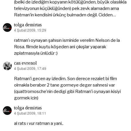
(belki de izlediğim kopyanın kötülüğünden, büyük olasılıkla
televizyonun küçüklüğünden) pek zevk alamadım ama
Ratman’in kendisini ürkünç bulmadım değil. Cidden…
tolga demirtas
4 Şubat 2009, 15:29
dedi
ki:
ratman’ı oynayan şahısın isminide verelim Nelson de la
Rosa. filmde kuytu köşeden ani çıkışlar yaparak
zıplatmasıyla ünlüdür :)
can evrenol
4 Şubat 2009, 17:49
dedi
ki:
Ratman’i gecen ay izledim. Son derece rezalet bi film
olmakla beraber 2 tane gormeye deger sahnesi var
(quattromosche’nin dedigi gibi Ratman’i oynayan kisiyi
gormek icin)
tolga demirtas
4 Şubat 2009, 18:11
dedi
ki:
al rats ı vur ratman a yani..