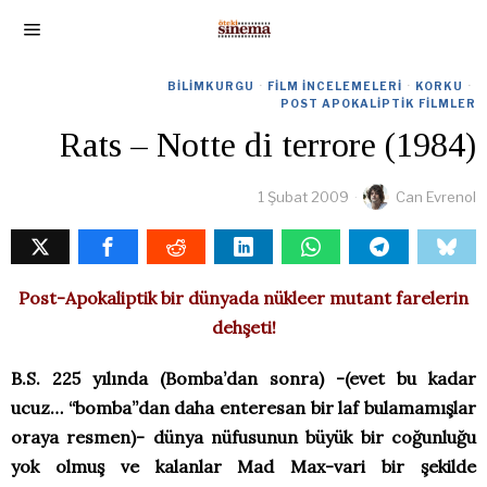
BILIMKURGU
·
FILM İNCELEMELERI
·
KORKU
·
POST APOKALIPTIK FILMLER
Rats – Notte di terrore (1984)
1 Şubat 2009
Can Evrenol
Post-Apokaliptik bir dünyada nükleer mutant farelerin
dehşeti!
B.S. 225 yılında (Bomba’dan sonra) -(evet bu kadar
ucuz… “bomba”dan daha enteresan bir laf bulamamışlar
oraya resmen)- dünya nüfusunun büyük bir coğunluğu
yok olmuş ve kalanlar Mad Max-vari bir şekilde