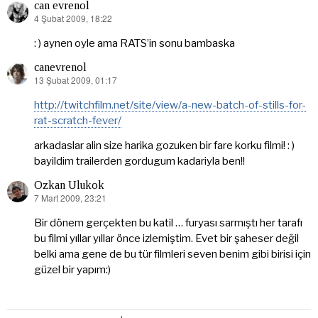
can evrenol
4 Şubat 2009, 18:22
dedi
ki:
: ) aynen oyle ama RATS’in sonu bambaska
canevrenol
13 Şubat 2009, 01:17
dedi
ki:
http://twitchfilm.net/site/view/a-new-batch-of-stills-for-
rat-scratch-fever/
arkadaslar alin size harika gozuken bir fare korku filmi! : )
bayildim trailerden gordugum kadariyla ben!!
Ozkan Ulukok
7 Mart 2009, 23:21
dedi
ki:
Bir dönem gerçekten bu katil … furyası sarmıştı her tarafı
bu filmi yıllar yıllar önce izlemiştim. Evet bir şaheser değil
belki ama gene de bu tür filmleri seven benim gibi birisi için
güzel bir yapım:)