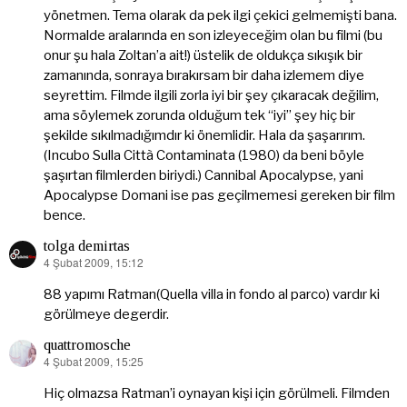
yönetmen. Tema olarak da pek ilgi çekici gelmemişti bana.
Normalde aralarında en son izleyeceğim olan bu filmi (bu
onur şu hala Zoltan’a ait!) üstelik de oldukça sıkışık bir
zamanında, sonraya bırakırsam bir daha izlemem diye
seyrettim. Filmde ilgili zorla iyi bir şey çıkaracak değilim,
ama söylemek zorunda olduğum tek “iyi” şey hiç bir
şekilde sıkılmadığımdır ki önemlidir. Hala da şaşarırım.
(Incubo Sulla Città Contaminata (1980) da beni böyle
şaşırtan filmlerden biriydi.) Cannibal Apocalypse, yani
Apocalypse Domani ise pas geçilmemesi gereken bir film
bence.
tolga demirtas
4 Şubat 2009, 15:12
dedi
ki:
88 yapımı Ratman(Quella villa in fondo al parco) vardır ki
görülmeye degerdir.
quattromosche
4 Şubat 2009, 15:25
dedi
ki:
Hiç olmazsa Ratman’i oynayan kişi için görülmeli. Filmden