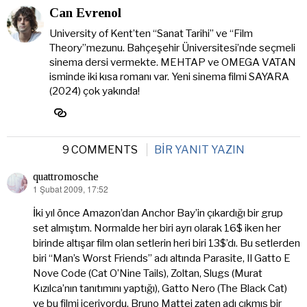
Can Evrenol
University of Kent’ten “Sanat Tarihi” ve “Film
Theory”mezunu. Bahçeşehir Üniversitesi’nde seçmeli
sinema dersi vermekte. MEHTAP ve OMEGA VATAN
isminde iki kısa romanı var. Yeni sinema filmi SAYARA
(2024) çok yakında!
9 COMMENTS
BIR YANIT YAZIN
quattromosche
1 Şubat 2009, 17:52
dedi
ki:
İki yıl önce Amazon’dan Anchor Bay’in çıkardığı bir grup
set almıştım. Normalde her biri ayrı olarak 16$ iken her
birinde altışar film olan setlerin heri biri 13$’dı. Bu setlerden
biri “Man’s Worst Friends” adı altında Parasite, Il Gatto E
Nove Code (Cat O’Nine Tails), Zoltan, Slugs (Murat
Kızılca’nın tanıtımını yaptığı), Gatto Nero (The Black Cat)
ve bu filmi içeriyordu. Bruno Mattei zaten adı çıkmış bir