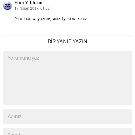
Ebru Yıldırım
17 Nisan 2017, 01:03
dedi
ki:
Yine harika yazmışsınız. İyi ki varsınız.
BIR YANIT YAZIN