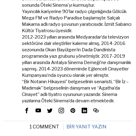
sonunda Öteki Sinema'yı kurmuştur.
Yayıncılık kariyerine 90’lar radyo çılgınlığında Gölcük
Mega FM ve Radyo Paradise başlamıştır. Salçalı
Makarna adlı radyo şovunun yaratıcısıdır. İzmit Sabancı
Kültür Tiyatrosu üyesidir.
2012-2023 yılları arasında Medyaradar’da televizyon
sektörüne dair eleştiriler kaleme almış, 2014-2016
sezonunda Okan Bayülgen’in Dada Dandinista
programında yazı grubunu yönetmiştir. 2017-2019
yılları arasında Antalya Sinema Derneği’ne danışmanlık
yapmış, 2014-2023 döneminde Eğlenceli Cinayetler
Kumpanyası’nda oyuncu olarak yer almıştır.
“Bir Notanın Hikayesi” belgeselinin senaristi, “Bir İz –
Madımak” belgeselinin danışmanı ve “Agatha’da
Cinayet” adlı tiyatro oyununun yazarıdır. Sinema
yazılarına Öteki Sinema’da devam etmektedir.
1 COMMENT
BIR YANIT YAZIN