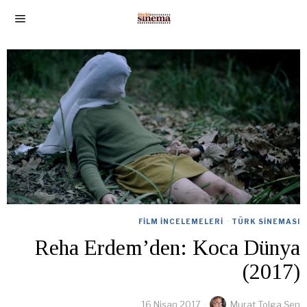
FILM İNCELEMELERI
·
TÜRK SINEMASI
Reha Erdem’den: Koca Dünya
(2017)
16 Nisan 2017
Murat Tolga Şen