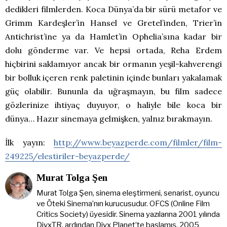
dedikleri filmlerden. Koca Dünya’da bir sürü metafor ve
Grimm Kardeşler’in Hansel ve Gretel’inden, Trier’in
Antichrist’ine ya da Hamlet’in Ophelia’sına kadar bir
dolu gönderme var. Ve hepsi ortada, Reha Erdem
hiçbirini saklamıyor ancak bir ormanın yeşil-kahverengi
bir bolluk içeren renk paletinin içinde bunları yakalamak
güç olabilir. Bununla da uğraşmayın, bu film sadece
gözlerinize ihtiyaç duyuyor, o haliyle bile koca bir
dünya… Hazır sinemaya gelmişken, yalnız bırakmayın.
İlk yayın:
http://www.beyazperde.com/filmler/film-
249225/elestiriler-beyazperde/
Murat Tolga Şen
Murat Tolga Şen, sinema eleştirmeni, senarist, oyuncu
ve Öteki Sinema’nın kurucusudur. OFCS (Online Film
Critics Society) üyesidir. Sinema yazılarına 2001 yılında
DivxTR, ardından Divx Planet’te başlamış, 2005