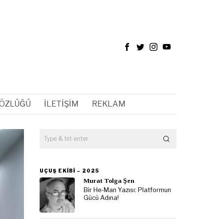
SÖZLÜĞÜ
İLETIŞIM
REKLAM
UÇUŞ EKIBI – 2025
Murat Tolga Şen
Bir He-Man Yazısı: Platformun
Gücü Adına!