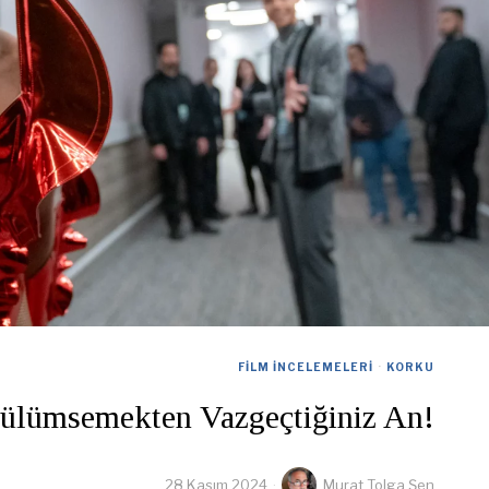
FILM İNCELEMELERI
·
KORKU
Gülümsemekten Vazgeçtiğiniz An!
28 Kasım 2024
Murat Tolga Şen