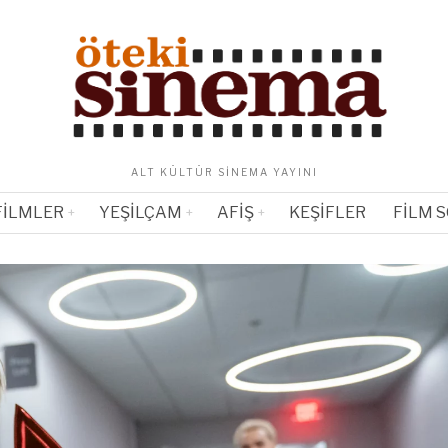
ALT KÜLTÜR SINEMA YAYINI
FILMLER
YEŞILÇAM
AFIŞ
KEŞIFLER
FILM 