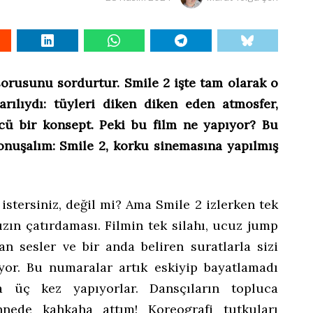
 sorusunu sordurtur. Smile 2 işte tam olarak o
şarılıydı: tüyleri diken diken eden atmosfer,
ücü bir konsept. Peki bu film ne yapıyor? Bu
konuşalım: Smile 2, korku sinemasına yapılmış
istersiniz, değil mi? Ama Smile 2 izlerken tek
ızın çatırdaması. Filmin tek silahı, ucuz jump
yan sesler ve bir anda beliren suratlarla sizi
yor. Bu numaralar artık eskiyip bayatlamadı
üç kez yapıyorlar. Dansçıların topluca
hnede kahkaha attım! Koreografi tutkuları