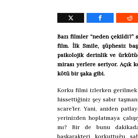
Bazı filmler “neden çekildi?”
film. İlk Smile, şüphesiz ba
psikolojik derinlik ve ürküt
mirası yerlere seriyor. Açık 
kötü bir şaka gibi.
Korku filmi izlerken gerilmek 
hissettiğiniz şey sabır taşman
scare’ler. Yani, aniden patla
yerinizden hoplatmaya çalışı
mı? Bir de bunu dakikada 
başkarakteri korkuttuğu sa