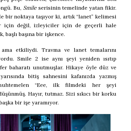
öngü. Bu,
Smile
serisinin temelinde yatan fikir.
e bir noktaya taşıyor ki, artık “lanet” kelimesi
 için değil, izleyiciler için de geçerli hale
, başlı başına bir işkence.
i ama etkiliydi. Travma ve lanet temalarını
liyordu. Smile 2 ise aynı şeyi yeniden ısıtıp
er baharatı unutmuşlar. Hikaye öyle düz ve
 yarısında bitiş sahnesini kafanızda yazmış
muhtemelen “Eee, ilk filmdeki her şeyi
düşünmüş. Hayır, tutmaz. Sizi sıkıcı bir korku
aşka bir işe yaramıyor.