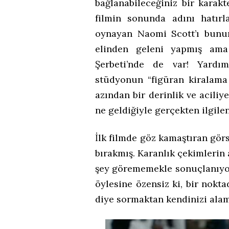
bağlanabileceğiniz bir karakt
filmin sonunda adını hatırla
oynayan Naomi Scott’ı bunun
elinden geleni yapmış ama
Şerbeti’nde de var! Yardım
stüdyonun “figüran kiralama 
azından bir derinlik ve acili
ne geldiğiyle gerçekten ilgil
İlk filmde göz kamaştıran görs
bırakmış. Karanlık çekimlerin
şey görememekle sonuçlanıyor.
öylesine özensiz ki, bir nokt
diye sormaktan kendinizi ala