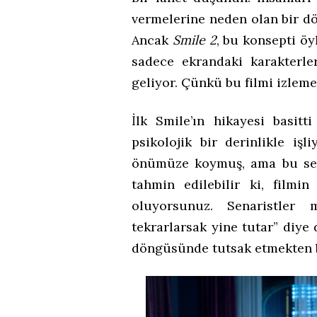
vermelerine neden olan bir d
Ancak
Smile 2
, bu konsepti öyl
sadece ekrandaki karakterler
geliyor. Çünkü bu filmi izlemek
İlk Smile’ın hikayesi basitt
psikolojik bir derinlikle iş
önümüze koymuş, ama bu sef
tahmin edilebilir ki, filmin
oluyorsunuz. Senaristler 
tekrarlarsak yine tutar” diye 
döngüsünde tutsak etmekten b