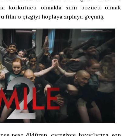
ma korkutucu olmakla sinir bozucu olmak
bu film o çizgiyi hoplaya zıplaya geçmiş.
 peş peşe öldüren, çaresizce hayatlarına son