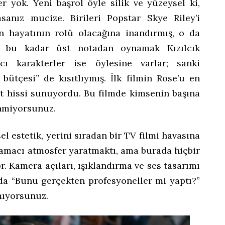
er yok. Yeni başrol öyle silik ve yüzeysel ki,
sanız mucize. Birileri Popstar Skye Riley’i
 hayatının rolü olacağına inandırmış, o da
 bu kadar üst notadan oynamak Kızılcık
cı karakterler ise öylesine varlar; sanki
bütçesi” de kısıtlıymış. İlk filmin Rose’u en
yet hissi sunuyordu. Bu filmde kimsenin başına
enmiyorsunuz.
el estetik, yerini sıradan bir TV filmi havasına
 amacı atmosfer yaratmaktı, ama burada hiçbir
 Kamera açıları, ışıklandırma ve ses tasarımı
ada “Bunu gerçekten profesyoneller mi yaptı?”
mıyorsunuz.