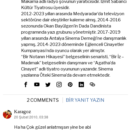
Makarna adlı radyo şovunun yaratıcısıdır. İzmit Sabancı
Kültür Tiyatrosu üyesidir.
2012-2023 yılları arasında Medyaradar’da televizyon
sektörüne dair eleştiriler kaleme almış, 2014-2016
sezonunda Okan Bayülgen’in Dada Dandinista
programında yazı grubunu yönetmiştir. 2017-2019
yılları arasında Antalya Sinema Derneği’ne danışmanlık
yapmış, 2014-2023 döneminde Eğlenceli Cinayetler
Kumpanyası’nda oyuncu olarak yer almıştır.
“Bir Notanın Hikayesi” belgeselinin senaristi, “Bir İz –
Madımak” belgeselinin danışmanı ve “Agatha’da
Cinayet” adlı tiyatro oyununun yazarıdır. Sinema
yazılarına Öteki Sinema’da devam etmektedir.
2 COMMENTS
BIR YANIT YAZIN
Karagoz
20 Şubat 2010, 03:38
dedi
ki:
Ha ha Çok güzel anlatmışsın yine be abi