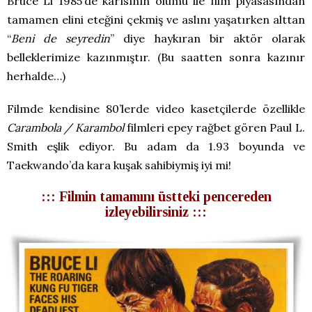
Bruce Li 1985’de karısının ölümü ile film piyasasından
tamamen elini eteğini çekmiş ve aslını yaşatırken alttan
“
Beni de seyredin
” diye haykıran bir aktör olarak
belleklerimize kazınmıştır. (Bu saatten sonra kazınır
herhalde…)
Filmde kendisine 80’lerde video kasetçilerde özellikle
Carambola / Karambol
filmleri epey rağbet gören Paul L.
Smith eşlik ediyor. Bu adam da 1.93 boyunda ve
Taekwando’da kara kuşak sahibiymiş iyi mi!
::: Filmin tamamını üstteki pencereden
izleyebilirsiniz :::