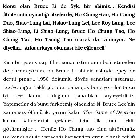
klonu olan Bruce Li de öyle bir abimiz… Kendisi
filmlerinin oynadığı ülkelerde, Ho Chung-tao, Ho Chung
Dao, Shao-Lung Lai, Hsiao-Lung Lei, Lee Roy Lung, Lee
Shiao-Lung, Li Shiao-Lung, Bruce Ho Chung Tao, Ho
Chung Tao, Ho Tsung Tao olarak da tanınıyor. Ne
diyelim… Arka arkaya okuması bile eğlenceli!
Kısa bir yazı yazıp filmi sunacaktım ama bahsetmeden
de duramıyorum, bu Bruce Li abimiz aslında epey bir
dertli pınar… 1950 doğumlu dövüş sanatları ustamız,
Lee’ye diğer taklitçilerden daha çok benziyor, hatta en
iyi Lee klonu olduğunu rahatlıkla söyleyebiliriz.
Yapımcılar da bunu farketmiş olacaklar ki, Bruce Lee’nin
zamansız ölümü ile yarım kalan
The Game of Death
‘in
kalan sahnelerini çekmek için ilk ona teklif
götürmüşler… Henüz Ho Chung-tao olan aktörümüz
ise kendi adı ile yapacağı kariyerden emin olarak teklifi