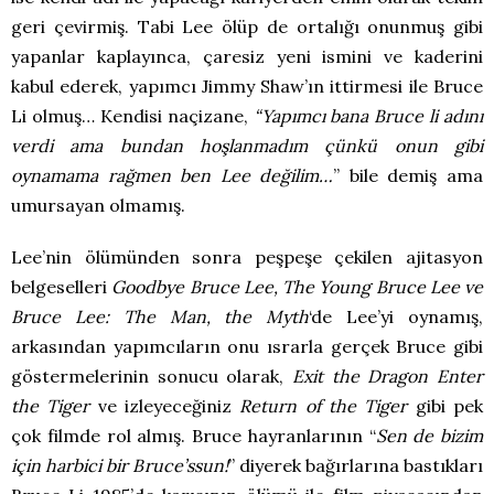
geri çevirmiş. Tabi Lee ölüp de ortalığı onunmuş gibi
yapanlar kaplayınca, çaresiz yeni ismini ve kaderini
kabul ederek, yapımcı Jimmy Shaw’ın ittirmesi ile Bruce
Li olmuş… Kendisi naçizane,
“Yapımcı bana Bruce li adını
verdi ama bundan hoşlanmadım çünkü onun gibi
oynamama rağmen ben Lee değilim…
” bile demiş ama
umursayan olmamış.
Lee’nin ölümünden sonra peşpeşe çekilen ajitasyon
belgeselleri
Goodbye Bruce Lee, The Young Bruce Lee ve
Bruce Lee: The Man, the Myth
‘de Lee’yi oynamış,
arkasından yapımcıların onu ısrarla gerçek Bruce gibi
göstermelerinin sonucu olarak,
Exit the Dragon Enter
the Tiger
ve izleyeceğiniz
Return of the Tiger
gibi pek
çok filmde rol almış. Bruce hayranlarının “
Sen de bizim
için harbici bir Bruce’ssun!
” diyerek bağırlarına bastıkları