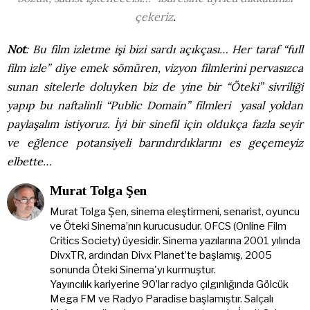
çekeriz
.
Not
: Bu film izletme işi bizi sardı açıkçası… Her taraf “full
film izle” diye emek sömüren, vizyon filmlerini pervasızca
sunan sitelerle doluyken biz de yine bir “Öteki” sivriliği
yapıp bu naftalinli “Public Domain” filmleri yasal yoldan
paylaşalım istiyoruz. İyi bir sinefil için oldukça fazla seyir
ve eğlence potansiyeli barındırdıklarını es geçemeyiz
elbette…
Murat Tolga Şen
Murat Tolga Şen, sinema eleştirmeni, senarist, oyuncu
ve Öteki Sinema’nın kurucusudur. OFCS (Online Film
Critics Society) üyesidir. Sinema yazılarına 2001 yılında
DivxTR, ardından Divx Planet’te başlamış, 2005
sonunda Öteki Sinema'yı kurmuştur.
Yayıncılık kariyerine 90’lar radyo çılgınlığında Gölcük
Mega FM ve Radyo Paradise başlamıştır. Salçalı