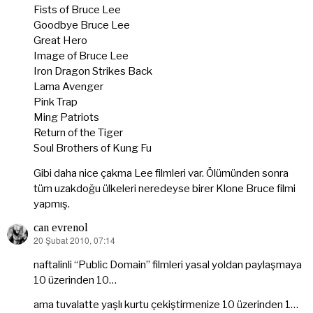
Fists of Bruce Lee
Goodbye Bruce Lee
Great Hero
Image of Bruce Lee
Iron Dragon Strikes Back
Lama Avenger
Pink Trap
Ming Patriots
Return of the Tiger
Soul Brothers of Kung Fu
Gibi daha nice çakma Lee filmleri var. Ölümünden sonra
tüm uzakdoğu ülkeleri neredeyse birer Klone Bruce filmi
yapmış.
can evrenol
20 Şubat 2010, 07:14
dedi
ki:
naftalinli “Public Domain” filmleri yasal yoldan paylaşmaya
10 üzerinden 10…
ama tuvalatte yaşlı kurtu çekiştirmenize 10 üzerinden 1…