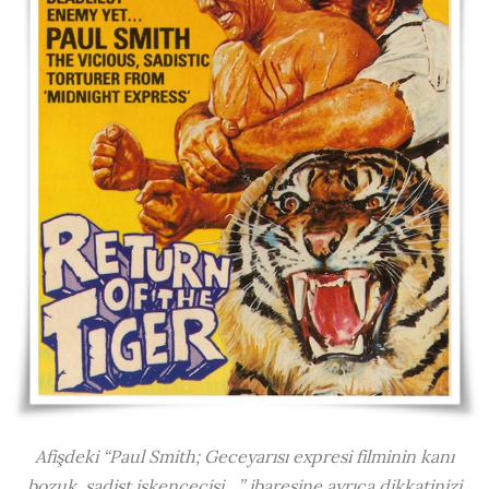
Afişdeki “Paul Smith; Geceyarısı expresi filminin kanı
bozuk, sadist işkencecisi…” ibaresine ayrıca dikkatinizi