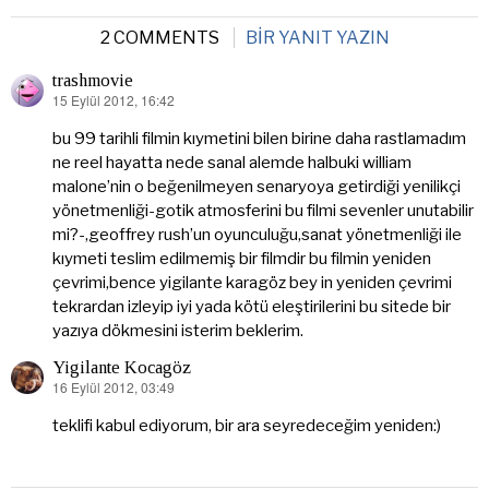
2 COMMENTS
BIR YANIT YAZIN
trashmovie
15 Eylül 2012, 16:42
dedi
ki:
bu 99 tarihli filmin kıymetini bilen birine daha rastlamadım
ne reel hayatta nede sanal alemde halbuki william
malone’nin o beğenilmeyen senaryoya getirdiği yenilikçi
yönetmenliği-gotik atmosferini bu filmi sevenler unutabilir
mi?-,geoffrey rush’un oyunculuğu,sanat yönetmenliği ile
kıymeti teslim edilmemiş bir filmdir bu filmin yeniden
çevrimi,bence yigilante karagöz bey in yeniden çevrimi
tekrardan izleyip iyi yada kötü eleştirilerini bu sitede bir
yazıya dökmesini isterim beklerim.
Yigilante Kocagöz
16 Eylül 2012, 03:49
dedi
ki:
teklifi kabul ediyorum, bir ara seyredeceğim yeniden:)