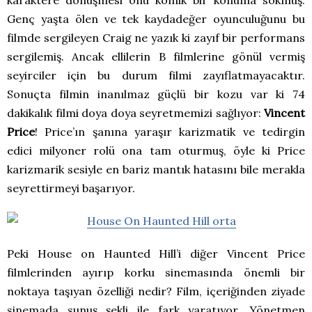
karaktere dönüşmesi onu komik bir konuma sokmuş.
Genç yaşta ölen ve tek kaydadeğer oyunculuğunu bu
filmde sergileyen Craig ne yazık ki zayıf bir performans
sergilemiş. Ancak ellilerin B filmlerine gönül vermiş
seyirciler için bu durum filmi zayıflatmayacaktır.
Sonuçta filmin inanılmaz güçlü bir kozu var ki 74
dakikalık filmi doya doya seyretmemizi sağlıyor:
Vincent
Price
! Price’ın şanına yaraşır karizmatik ve tedirgin
edici milyoner rolü ona tam oturmuş, öyle ki Price
karizmarik sesiyle en bariz mantık hatasını bile merakla
seyrettirmeyi başarıyor.
Peki House on Haunted Hill’i diğer Vincent Price
filmlerinden ayırıp korku sinemasında önemli bir
noktaya taşıyan özelliği nedir? Film, içeriğinden ziyade
sinemada sunuş şekli ile fark yaratıyor. Yönetmen