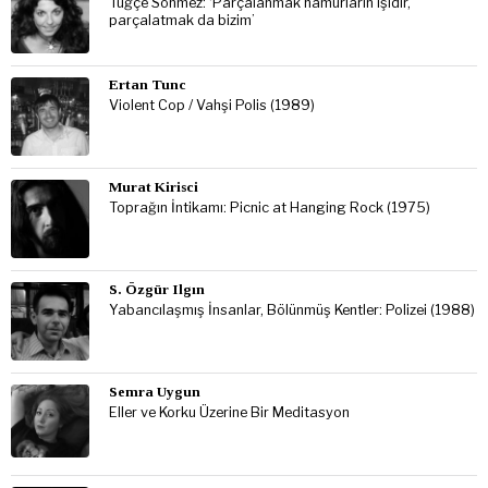
Tuğçe Sönmez: ‘Parçalanmak hamurların işidir,
parçalatmak da bizim’
Ertan Tunc
Violent Cop / Vahşi Polis (1989)
Murat Kirisci
Toprağın İntikamı: Picnic at Hanging Rock (1975)
S. Özgür Ilgın
Yabancılaşmış İnsanlar, Bölünmüş Kentler: Polizei (1988)
Semra Uygun
Eller ve Korku Üzerine Bir Meditasyon