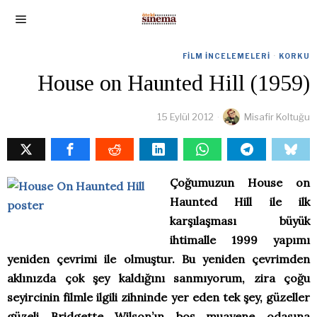
FILM İNCELEMELERI
·
KORKU
House on Haunted Hill (1959)
15 Eylül 2012
Misafir Koltuğu
Çoğumuzun House on
Haunted Hill ile ilk
karşılaşması büyük
ihtimalle 1999 yapımı
yeniden çevrimi ile olmuştur. Bu yeniden çevrimden
aklınızda çok şey kaldığını sanmıyorum, zira çoğu
seyircinin filmle ilgili zihninde yer eden tek şey, güzeller
güzeli Bridgette Wilson’ın boş muayene odasına