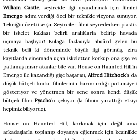
William Castle
, seyircide ilgi uyandırmak için filmini
Emergo
adını verdiği özel bir teknikle vizyona sunuyor.
Tekniğin özeti ise şu: Seyirciler filmi seyrederken plastik
bir iskelet kuklası belirli aralıklarla belirip havada
uçmaya başlıyor! Kulağa fazlasıyla absürd gelen bu
teknik belli ki döneminde büyük ilgi görmüş, zira
kayıtlarda sinemada uçan iskeletten korkup ona şişe ve
patlamış mısır atanlar bile var. House on Haunted Hill’in
Emergo ile kazandığı gişe başarısı,
Alfred Hitchock
’a da
düşük bütçeli korku filmlerinin barındırdığı potansiyeli
gösteriyor ve yönetmen bir sene sonra kendi düşük
bütçeli filmi
Pyscho
’u çekiyor (ki filmin yarattığı etkiyi
hepimiz biliyoruz).
House on Haunted Hill, korkmak için değil ama
arkadaşlarla toplanıp doyasıya eğlenmek için kesinlikle