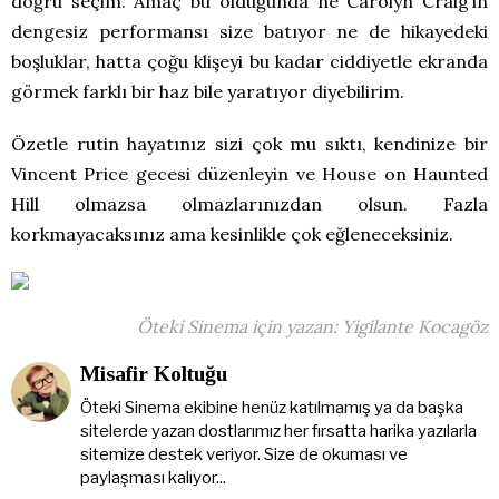
doğru seçim. Amaç bu olduğunda ne Carolyn Craig’in
dengesiz performansı size batıyor ne de hikayedeki
boşluklar, hatta çoğu klişeyi bu kadar ciddiyetle ekranda
görmek farklı bir haz bile yaratıyor diyebilirim.
Özetle rutin hayatınız sizi çok mu sıktı, kendinize bir
Vincent Price gecesi düzenleyin ve House on Haunted
Hill olmazsa olmazlarınızdan olsun. Fazla
korkmayacaksınız ama kesinlikle çok eğleneceksiniz.
Öteki Sinema için yazan: Yigilante Kocagöz
Misafir Koltuğu
Öteki Sinema ekibine henüz katılmamış ya da başka
sitelerde yazan dostlarımız her fırsatta harika yazılarla
sitemize destek veriyor. Size de okuması ve
paylaşması kalıyor...