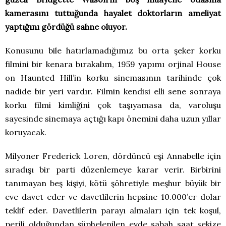
kamerasını tuttuğunda hayalet doktorların ameliyat
yaptığını gördüğü sahne oluyor.
Konusunu bile hatırlamadığımız bu orta şeker korku
filmini bir kenara bırakalım, 1959 yapımı orjinal House
on Haunted Hill’in korku sinemasının tarihinde çok
nadide bir yeri vardır. Filmin kendisi elli sene sonraya
korku filmi kimliğini çok taşıyamasa da, varoluşu
sayesinde sinemaya açtığı kapı önemini daha uzun yıllar
koruyacak.
Milyoner Frederick Loren, dördüncü eşi Annabelle için
sıradışı bir parti düzenlemeye karar verir. Birbirini
tanımayan beş kişiyi, kötü şöhretiyle meşhur büyük bir
eve davet eder ve davetlilerin hepsine 10.000’er dolar
teklif eder. Davetlilerin parayı almaları için tek koşul,
perili olduğundan şüphelenilen evde sabah saat sekize