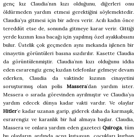
genç kız Claudia’nın kızı olduğunu, diğerleri onu
öldürmeden yardım etmesi gerektiğini söylemektedir.
Claudia’ya gitmesi için bir adres verir. Acılı kadın önce
tereddüt etse de, sonunda gitmeye karar verir. Gittiği
yerde kızının kısa bacağı için yapılmış özel ayakkabısını
bulur. Üstelik çok geçmeden aynı mekanda işlenen bir
cinayetin görüntüleri basına sızdırılır. Kasette Claudia
da görüntülenmiştir. Claudia’nın kızı olduğunu iddia
eden esrarengiz genç kızdan telefonlar gelmeye devam
ederken, Claudia da vaktinde kızının cinayetini
soruşturmuş olan polis
Massera
’dan yardım ister.
Messera o sırada görevinden ayrılmıştır ve Claudia’ya
yardım edecek dünya kadar vakti vardır. Ve olaylar
Hitler
’e kadar uzanan garip, giderek daha da karmaşık,
esrarengiz ve karanlık bir hal almaya başlar. Claudia,
Massera ve onlara yardım eden gazeteci
Quiroga
, tüm
bu olayların ardında acıyı kutsayan, çocukları kurban