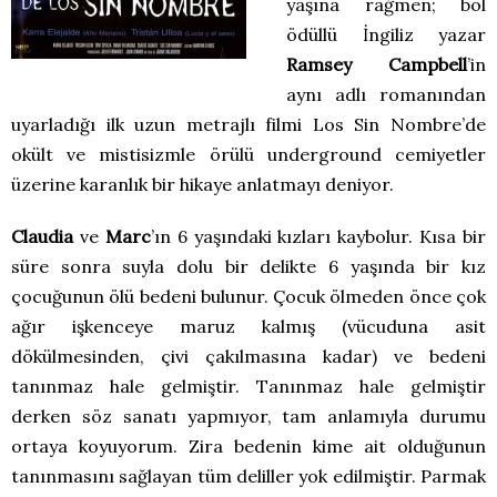
yaşına rağmen; bol
ödüllü İngiliz yazar
Ramsey Campbell
’in
aynı adlı romanından
uyarladığı ilk uzun metrajlı filmi Los Sin Nombre’de
okült ve mistisizmle örülü underground cemiyetler
üzerine karanlık bir hikaye anlatmayı deniyor.
Claudia
ve
Marc
’ın 6 yaşındaki kızları kaybolur. Kısa bir
süre sonra suyla dolu bir delikte 6 yaşında bir kız
çocuğunun ölü bedeni bulunur. Çocuk ölmeden önce çok
ağır işkenceye maruz kalmış (vücuduna asit
dökülmesinden, çivi çakılmasına kadar) ve bedeni
tanınmaz hale gelmiştir. Tanınmaz hale gelmiştir
derken söz sanatı yapmıyor, tam anlamıyla durumu
ortaya koyuyorum. Zira bedenin kime ait olduğunun
tanınmasını sağlayan tüm deliller yok edilmiştir. Parmak