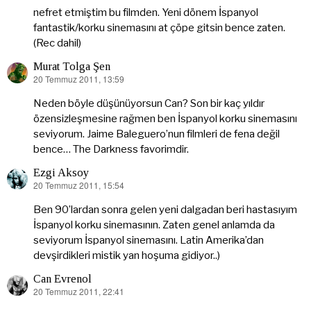
ki:
nefret etmiştim bu filmden. Yeni dönem İspanyol
fantastik/korku sinemasını at çöpe gitsin bence zaten.
(Rec dahil)
Murat Tolga Şen
20 Temmuz 2011, 13:59
dedi
ki:
Neden böyle düşünüyorsun Can? Son bir kaç yıldır
özensizleşmesine rağmen ben İspanyol korku sinemasını
seviyorum. Jaime Baleguero’nun filmleri de fena değil
bence… The Darkness favorimdir.
Ezgi Aksoy
20 Temmuz 2011, 15:54
dedi
ki:
Ben 90’lardan sonra gelen yeni dalgadan beri hastasıyım
İspanyol korku sinemasının. Zaten genel anlamda da
seviyorum İspanyol sinemasını. Latin Amerika’dan
devşirdikleri mistik yan hoşuma gidiyor..)
Can Evrenol
20 Temmuz 2011, 22:41
dedi
ki: