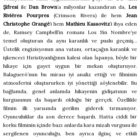
Şifresi
ile
Dan Brown
’a milyonlar kazandıran da,
Les
Rivières Pourpres
(Crimson Rivers) ile hem
Jean
Christophe Grangé
’i hem
Mathieu Kassovitz
’i ihya eden
de, Ramsey Campbell’in romanı Los Sin Nombre’ye
temel oluşturan da aynı karanlık ve puslu geçmiş…
Üstelik engizisyonun ana vatanı, ortaçağın karanlık ve
işkenceci Hıristiyanlığının kalesi olan İspanya, böyle bir
hikaye için gayet uygun bir mekan oluşturuyor.
Balagueró’nun bu mirası iyi analiz ettiği ve filminin
atmosferini oluştururken iyi yönettiği söylenebilir. Bu
bağlamda, genel anlamda hikayenin gidişatının ve
kurgusunun da başarılı olduğu bir gerçek. Özellikle
filmin ilk yarısında gerilim giderek tırmanıyor.
Oyunculuklar da son derece başarılı. Hatta ciddi bir
korku filminin içinde bazı anlarda kara mizah vurgusu ile
sergilenen oyunculuğu, ben ayrıca ilginç ve etkili