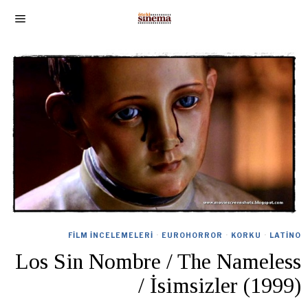
FILM İNCELEMELERI
·
EUROHORROR
·
KORKU
·
LATINO
Los Sin Nombre / The Nameless
/ İsimsizler (1999)