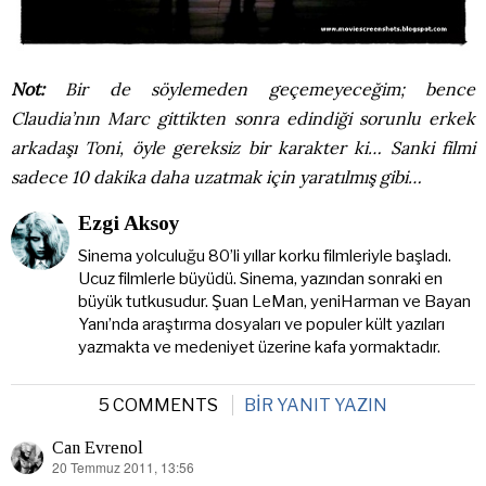
Not:
Bir de söylemeden geçemeyeceğim; bence
Claudia’nın Marc gittikten sonra edindiği sorunlu erkek
arkadaşı Toni, öyle gereksiz bir karakter ki… Sanki filmi
sadece 10 dakika daha uzatmak için yaratılmış gibi…
Ezgi Aksoy
Sinema yolculuğu 80’li yıllar korku filmleriyle başladı.
Ucuz filmlerle büyüdü. Sinema, yazından sonraki en
büyük tutkusudur. Şuan LeMan, yeniHarman ve Bayan
Yanı’nda araştırma dosyaları ve populer kült yazıları
yazmakta ve medeniyet üzerine kafa yormaktadır.
5 COMMENTS
BIR YANIT YAZIN
Can Evrenol
20 Temmuz 2011, 13:56
dedi