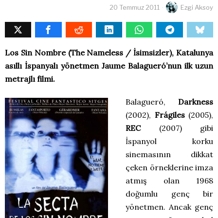
20 Temmuz 2011
Ezgi Aksoy
Los Sin Nombre (The Nameless / İsimsizler), Katalunya
asıllı İspanyalı yönetmen Jaume Balagueró’nun ilk uzun
metrajlı filmi.
Balagueró,
Darkness
(2002),
Frágiles
(2005),
REC
(2007) gibi
İspanyol korku
sinemasının dikkat
çeken örneklerine imza
atmış olan 1968
doğumlu genç bir
yönetmen. Ancak genç