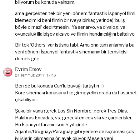
biliyorum bu konuda yalnızım.
ama gerçekten tek bir yeni dönem fantastik İspanyol filmi
izlemedim ki beni filmin bir (veya birkaç yerinde) ‘bu iş
böyle olmaz!’ dedirtmesin.. Ya senaryo, ya diyalog, ya
oyunculuk illa bişey aksıyo ve filmin inandırıcılığını baltalıyo.
Bir tek ‘Others’ var istisna tabi. Ama ona tam anlamıyla bu
yeni dönem İspanyol fantastik sinemanın bir temsilcisi
demek güç
Evrim Ersoy
21 Temmuz 2011, 17:46
dedi
ki:
Ben de bu konuda Can’la bayağı tartıştım :)
Kore sineması konusuna hiç girmeyelim orada da husumet
çıkabiliyor…
Şaka bir yana gerek Los Sin Nombre, gerek Tres Dias,
Palabras Encadas, vs. gerçekten cok sıkı ve çarpıcı işler.
Bu İspanyol tarzının son 5 yıl içinde
Arjantin/Uruguay/Paraguay gibi yerlere de sıçraması çok
iyi işlerin çıkmasına ön ayak oluyor. Mesela yeni