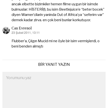
ancak elbette bizimkiler hemen filme uygun bir isimde
bulmuslar: HİSTERİ(!), bu isim Beetlejuice’e “beter bocek”
diyen Warner’cilarin yaninda Out of Africa’ya “seferim var”
demek kadar zirva. en çok beni bunlar korkutuyor.
Can Evrenol
23 Şubat 2011, 13:11
dedi
ki:
Flubber’a, Çılgın Mucid mi ne öyle bir isim vermişlerdi, o
beni benden almıştı
BIR YANIT YAZIN