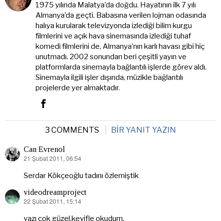
1975 yılında Malatya’da doğdu. Hayatının ilk 7 yılı
Almanya’da geçti. Babasına verilen lojman odasında
halıya kurularak televizyonda izlediği bilim kurgu
filmlerini ve açık hava sinemasında izlediği tuhaf
komedi filmlerini de, Almanya’nın karlı havası gibi hiç
unutmadı. 2002 sonundan beri çeşitli yayın ve
platformlarda sinemayla bağlantılı işlerde görev aldı.
Sinemayla ilgili işler dışında, müzikle bağlantılı
projelerde yer almaktadır.
3 COMMENTS
BIR YANIT YAZIN
Can Evrenol
21 Şubat 2011, 06:54
dedi
ki:
Serdar Kökçeoğlu tadını özlemiştik
videodreamproject
22 Şubat 2011, 15:14
dedi
ki:
yazı çok güzel,keyifle okudum.