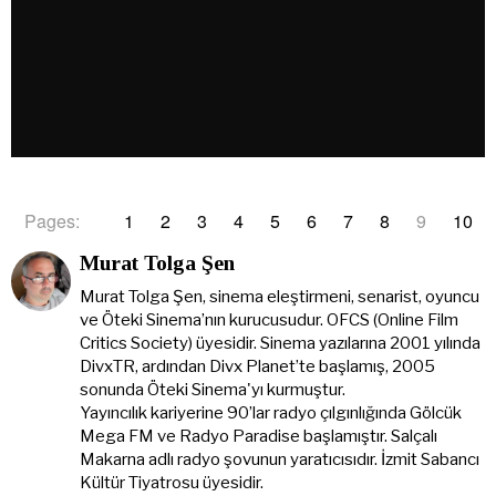
Pages:
1
2
3
4
5
6
7
8
9
10
Murat Tolga Şen
Murat Tolga Şen, sinema eleştirmeni, senarist, oyuncu
ve Öteki Sinema’nın kurucusudur. OFCS (Online Film
Critics Society) üyesidir. Sinema yazılarına 2001 yılında
DivxTR, ardından Divx Planet’te başlamış, 2005
sonunda Öteki Sinema'yı kurmuştur.
Yayıncılık kariyerine 90’lar radyo çılgınlığında Gölcük
Mega FM ve Radyo Paradise başlamıştır. Salçalı
Makarna adlı radyo şovunun yaratıcısıdır. İzmit Sabancı
Kültür Tiyatrosu üyesidir.