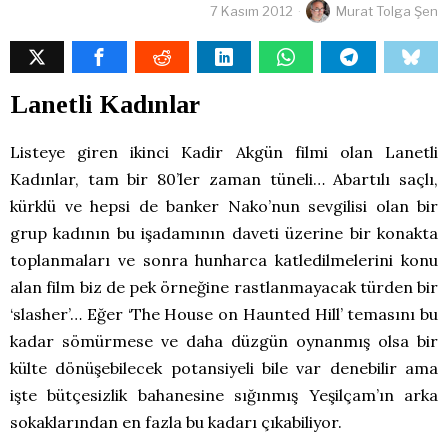
7 Kasım 2012
Murat Tolga Şen
Lanetli Kadınlar
Listeye giren ikinci Kadir Akgün filmi olan Lanetli
Kadınlar, tam bir 80’ler zaman tüneli… Abartılı saçlı,
kürklü ve hepsi de banker Nako’nun sevgilisi olan bir
grup kadının bu işadamının daveti üzerine bir konakta
toplanmaları ve sonra hunharca katledilmelerini konu
alan film biz de pek örneğine rastlanmayacak türden bir
‘slasher’… Eğer ‘The House on Haunted Hill’ temasını bu
kadar sömürmese ve daha düzgün oynanmış olsa bir
külte dönüşebilecek potansiyeli bile var denebilir ama
işte bütçesizlik bahanesine sığınmış Yeşilçam’ın arka
sokaklarından en fazla bu kadarı çıkabiliyor.