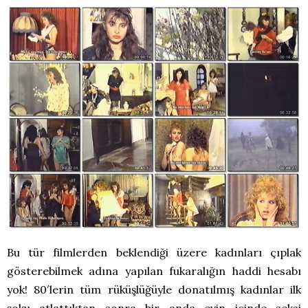
Bu tür filmlerden beklendiği üzere kadınları çıplak
gösterebilmek adına yapılan fukaralığın haddi hesabı
yok! 80′lerin tüm rüküşlüğüyle donatılmış kadınlar ilk