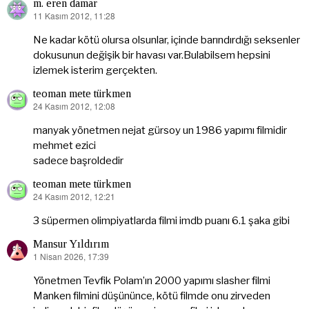
m. eren damar
11 Kasım 2012, 11:28
dedi
ki:
Ne kadar kötü olursa olsunlar, içinde barındırdığı seksenler
dokusunun değişik bir havası var.Bulabilsem hepsini
izlemek isterim gerçekten.
teoman mete türkmen
24 Kasım 2012, 12:08
dedi
ki:
manyak yönetmen nejat gürsoy un 1986 yapımı filmidir
mehmet ezici
sadece başroldedir
teoman mete türkmen
24 Kasım 2012, 12:21
dedi
ki:
3 süpermen olimpiyatlarda filmi imdb puanı 6.1 şaka gibi
Mansur Yıldırım
1 Nisan 2026, 17:39
dedi
ki:
Yönetmen Tevfik Polam’ın 2000 yapımı slasher filmi
Manken filmini düşününce, kötü filmde onu zirveden