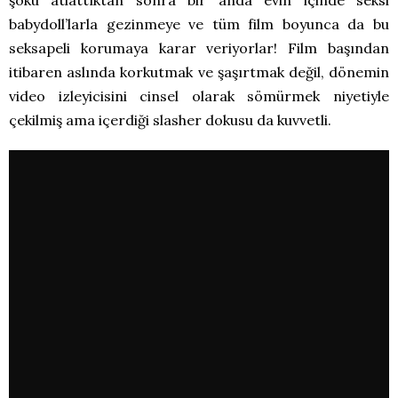
şoku atlattıktan sonra bir anda evin içinde seksi
babydoll’larla gezinmeye ve tüm film boyunca da bu
seksapeli korumaya karar veriyorlar! Film başından
itibaren aslında korkutmak ve şaşırtmak değil, dönemin
video izleyicisini cinsel olarak sömürmek niyetiyle
çekilmiş ama içerdiği slasher dokusu da kuvvetli.