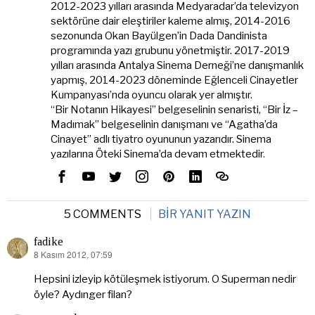
2012-2023 yılları arasında Medyaradar’da televizyon
sektörüne dair eleştiriler kaleme almış, 2014-2016
sezonunda Okan Bayülgen’in Dada Dandinista
programında yazı grubunu yönetmiştir. 2017-2019
yılları arasında Antalya Sinema Derneği’ne danışmanlık
yapmış, 2014-2023 döneminde Eğlenceli Cinayetler
Kumpanyası’nda oyuncu olarak yer almıştır.
“Bir Notanın Hikayesi” belgeselinin senaristi, “Bir İz –
Madımak” belgeselinin danışmanı ve “Agatha’da
Cinayet” adlı tiyatro oyununun yazarıdır. Sinema
yazılarına Öteki Sinema’da devam etmektedir.
5 COMMENTS
BIR YANIT YAZIN
fadike
8 Kasım 2012, 07:59
dedi
ki:
Hepsini izleyip kötüleşmek istiyorum. O Superman nedir
öyle? Aydınger filan?