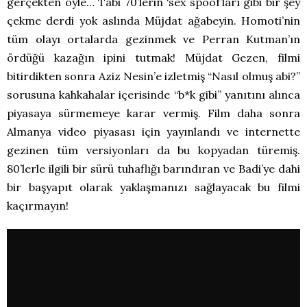
gerçekten öyle… Tabi 70’lerin ‘sex spoof’ları gibi bir şey
çekme derdi yok aslında Müjdat ağabeyin. Homoti’nin
tüm olayı ortalarda gezinmek ve Perran Kutman’ın
ördüğü kazağın ipini tutmak! Müjdat Gezen, filmi
bitirdikten sonra Aziz Nesin’e izletmiş “Nasıl olmuş abi?”
sorusuna kahkahalar içerisinde “b*k gibi” yanıtını alınca
piyasaya sürmemeye karar vermiş. Film daha sonra
Almanya video piyasası için yayınlandı ve internette
gezinen tüm versiyonları da bu kopyadan türemiş.
80’lerle ilgili bir sürü tuhaflığı barındıran ve Badi’ye dahi
bir başyapıt olarak yaklaşmanızı sağlayacak bu filmi
kaçırmayın!