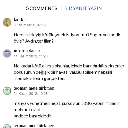
5 COMMENTS
BIR YANIT YAZIN
fadike
8 Kasım 2012, 07:59
dedi
ki:
Hepsini izleyip kötüleşmek istiyorum. O Superman nedir
öyle? Aydınger filan?
m. eren damar
11 Kasım 2012, 11:28
dedi
ki:
Ne kadar kötü olursa olsunlar, içinde barındırdığı seksenler
dokusunun değişik bir havası var.Bulabilsem hepsini
izlemek isterim gerçekten.
teoman mete türkmen
24 Kasım 2012, 12:08
dedi
ki:
manyak yönetmen nejat gürsoy un 1986 yapımı filmidir
mehmet ezici
sadece başroldedir
teoman mete türkmen