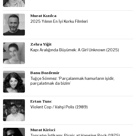
Murat Kızılca
2025 Yılının En İyi Korku Filmleri
Zehra Yiğit
Kapı Aralığında Büyümek: A Girl Unknown (2025)
Banu Bozdemir
Tuğçe Sönmez: ‘Parçalanmak hamurların işidir,
parçalatmak da bizim’
Ertan Tunc
Violent Cop / Vahşi Polis (1989)
Murat Kirisci
Toprağın İntikamı: Picnic at Hanging Rock (1975)