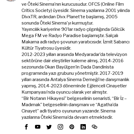
ve Öteki Sinema’nın kurucusudur. OFCS (Online Film
Critics Society) üyesidir. Sinema yazılarına 2001 yılında
DivxTR, ardından Divx Planet’te başlamış, 2005
sonunda Öteki Sinema'yı kurmuştur.
Yayıncılık kariyerine 90’lar radyo çılgınlığında Gölcük
Mega FM ve Radyo Paradise başlamıştır. Salçalı
Makarna adlı radyo şovunun yaratıcısıdır. İzmit Sabancı
Kültür Tiyatrosu üyesidir.
2012-2023 yılları arasında Medyaradar’da televizyon
sektörüne dair eleştiriler kaleme almış, 2014-2016
sezonunda Okan Bayülgen’in Dada Dandinista
programında yazı grubunu yönetmiştir. 2017-2019
yılları arasında Antalya Sinema Derneği’ne danışmanlık
yapmış, 2014-2023 döneminde Eğlenceli Cinayetler
Kumpanyası’nda oyuncu olarak yer almıştır.
“Bir Notanın Hikayesi” belgeselinin senaristi, “Bir İz –
Madımak” belgeselinin danışmanı ve “Agatha’da
Cinayet” adlı tiyatro oyununun yazarıdır. Sinema
yazılarına Öteki Sinema’da devam etmektedir.