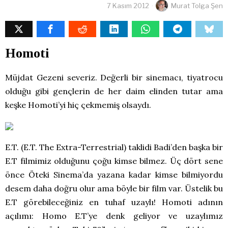
7 Kasım 2012
Murat Tolga Şen
Homoti
Müjdat Gezeni severiz. Değerli bir sinemacı, tiyatrocu
olduğu gibi gençlerin de her daim elinden tutar ama
keşke Homoti’yi hiç çekmemiş olsaydı.
E.T. (E.T. The Extra-Terrestrial) taklidi Badi’den başka bir
E.T filmimiz olduğunu çoğu kimse bilmez. Üç dört sene
önce Öteki Sinema’da yazana kadar kimse bilmiyordu
desem daha doğru olur ama böyle bir film var. Üstelik bu
E.T görebileceğiniz en tuhaf uzaylı! Homoti adının
açılımı: Homo E.T’ye denk geliyor ve uzaylımız