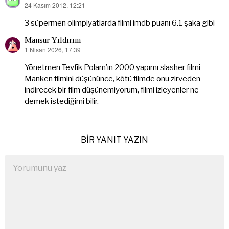
24 Kasım 2012, 12:21
dedi
ki:
3 süpermen olimpiyatlarda filmi imdb puanı 6.1 şaka gibi
Mansur Yıldırım
1 Nisan 2026, 17:39
dedi
ki:
Yönetmen Tevfik Polam’ın 2000 yapımı slasher filmi
Manken filmini düşününce, kötü filmde onu zirveden
indirecek bir film düşünemiyorum, filmi izleyenler ne
demek istediğimi bilir.
BIR YANIT YAZIN