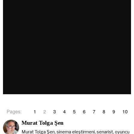
Pages:
1
2
3
4
5
6
7
8
9
10
Murat Tolga Şen
Murat Tolga Şen, sinema eleştirmeni, senarist, oyuncu